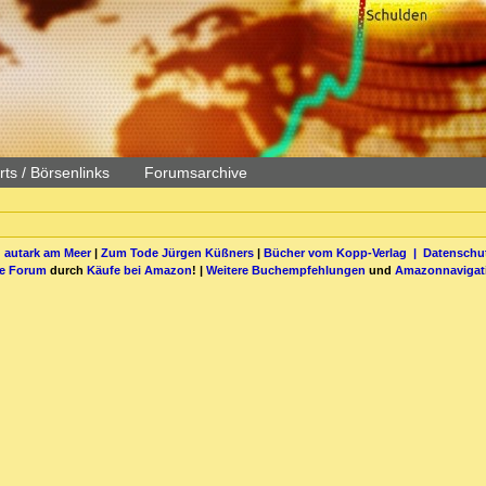
ts / Börsenlinks
Forumsarchive
 autark am Meer
|
Zum Tode Jürgen Küßners
|
Bücher vom Kopp-Verlag |
Datenschut
be Forum
durch
Käufe bei Amazon
! |
Weitere Buchempfehlungen
und
Amazonnavigat