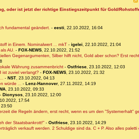
oder ist jetzt der richtige Einstiegszeitpunkt für Gold/Rohstoff
ich fundamental geändert.
-
eesti
,
22.10.2022, 16:04
off in Einem. Nominalwert ... mkT
-
igelei
,
22.10.2022, 21:04
 als AU.
-
FOX-NEWS
,
22.10.2022, 21:52
iellen Gegenargumenten, Silber hilft nicht, Gold aber schon? Erst rech
38
 lokale Währung zusammenbricht
-
Ostfriese
,
23.10.2022, 12:03
 ist zuviel verlangt?
-
FOX-NEWS
,
23.10.2022, 21:32
..
-
NST
,
23.10.2022, 04:13
n würde ...
-
Lenz-Hannover
,
27.11.2022, 14:19
WA
,
23.10.2022, 09:33
-
Dionysos
,
23.10.2022, 12:00
10.2022, 17:54
 23:50
rzeit die Regeln ändern, erst recht, wenn es um den "Systemerhalt" ge
eh der Staatsbankrott!"
-
Ostfriese
,
23.10.2022, 14:29
rträglich verkauft werden. 2 Schuldige sind da. C + P. Also alles paletti