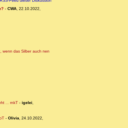
RSS-Feed dieser Diskussion
e?
-
CWA
,
22.10.2022,
t, wenn das Silber auch nen
ht ... mkT
-
igelei
,
 oT
-
Olivia
,
24.10.2022,