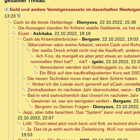
gesamter Thread:
Gold und andere Vermögensassets im dauerhaften Niedergang, 
13:23
Cash ist die beste Geldanlage
-
Dionysos
,
22.10.2022, 15:38
Die Aussagen standen für frühere stabile Geldwerte, es hat s
Exakt
-
Ashitaka
,
22.10.2022, 18:18
Cash als Krisenüberbrücker
-
Bergamr
,
22.10.2022, 19:03
Silberzehner wäre meine Antwort, vereint Cash und Rohst
Der weiße Dreck erhält nicht mal die Kaufkraft, anders
Ach Foxi, da mangelt es aber jetzt etwas an substant
nominellen Wert hat? ... mkT
-
igelei
,
22.10.2022, 22:
Venezolaner wenden sich Goldnuggets zu, da die
Ein Blick auf den kaufkraftajustierten Kurs seit 2003
Die neuen Techniken muss man auf dem Schirm haben ..
Wobei ich die Lokale auch generell auf eCash umstelle
Zentralbanken im nächsten Jahr überschuldet, wenn
-
C
Bail-in wird wahrscheinlich das Unwort im nächsten Jahr
Gewinner ist, wer am wenigsten verliert
-
Bergamr
,
23.
Bergamr zu Deinen Fragen
-
Dionysos
,
23.10.2022,
Jepp, aber bitte beachten: Das "System" kann und wird jede
22.10.2022, 22:07
Lüftl: "Drum lebet jetzt noch keck und flott, es kommt doch 
Ja. Das ist ja wohl auch die Zielsetzung. Muß nur sozialve
19:53