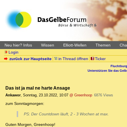
Neu hier? Infos
Wissen
Elliott-Wellen
Themen
Char
Login
zurück zur Hauptseite
in Thread öffnen
Ticker
Fluchtburg
Unterstützen Sie das Gel
Das ist ja mal ne harte Ansage
Ankawor
,
Sonntag, 23.10.2022, 10:07
@ Greenhoop
6876 Views
zum Sonntagmorgen:
PS: Der Countdown läuft, 2 - 3 Wochen at max.
Guten Morgen, Greenhoop!