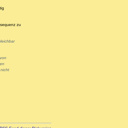
tig
onsequenz zu
gleichbar
avon
nen
nicht