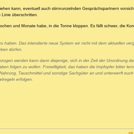
ehen kann, eventuell auch stirnrunzelnden Gesprächspartnern vorsich
 Linie überschritten.
Wochen und Monate habe, in die Tonne kloppen. Es fällt schwer, die K
t zu haben. Das intendierte neue System wir nicht mit dem aktuellen ver
eben dürfen.
zogen werden kann dann diejenige, sich in der Zeit der Unordnung d
 folgen zu wollen. Freiwilligkeit, das haben die Impfopfer bitter ler
, Nahrung, Tauschmittel und sonstige Sachgüter an und unterwerft euch 
elregeln erfolgen.