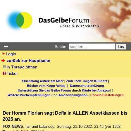
Suche:
Los
Login
zurück zur Hauptseite
in Thread öffnen
Ticker
Fluchtburg autark am Meer
|
Zum Tode Jürgen Küßners
|
Bücher vom Kopp-Verlag |
Datenschutzerklärung
Unterstützen Sie das Gelbe Forum
durch
Käufe bei Amazon
! |
Weitere Buchempfehlungen
und
Amazonnavigation
|
Cookie-Einstellungen
Der Homm Florian sagt Defla in ALLEN Assetklassen bis
2025 an.
FOX-NEWS
,
fair and balanced
,
Sonntag, 23.10.2022, 21:43
(vor 1382