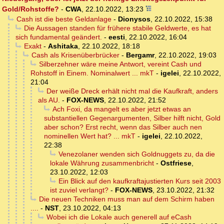
Gold/Rohstoffe?
-
CWA
,
22.10.2022, 13:23
Cash ist die beste Geldanlage
-
Dionysos
,
22.10.2022, 15:38
Die Aussagen standen für frühere stabile Geldwerte, es hat
sich fundamental geändert.
-
eesti
,
22.10.2022, 16:04
Exakt
-
Ashitaka
,
22.10.2022, 18:18
Cash als Krisenüberbrücker
-
Bergamr
,
22.10.2022, 19:03
Silberzehner wäre meine Antwort, vereint Cash und
Rohstoff in Einem. Nominalwert ... mkT
-
igelei
,
22.10.2022,
21:04
Der weiße Dreck erhält nicht mal die Kaufkraft, anders
als AU.
-
FOX-NEWS
,
22.10.2022, 21:52
Ach Foxi, da mangelt es aber jetzt etwas an
substantiellen Gegenargumenten, Silber hilft nicht, Gold
aber schon? Erst recht, wenn das Silber auch nen
nominellen Wert hat? ... mkT
-
igelei
,
22.10.2022,
22:38
Venezolaner wenden sich Goldnuggets zu, da die
lokale Währung zusammenbricht
-
Ostfriese
,
23.10.2022, 12:03
Ein Blick auf den kaufkraftajustierten Kurs seit 2003
ist zuviel verlangt?
-
FOX-NEWS
,
23.10.2022, 21:32
Die neuen Techniken muss man auf dem Schirm haben
....
-
NST
,
23.10.2022, 04:13
Wobei ich die Lokale auch generell auf eCash