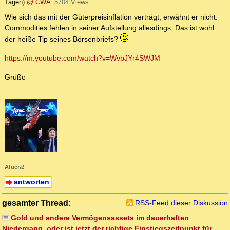
Tagen)
@ CWA
5704 Views
Wie sich das mit der Güterpreisinflation verträgt, erwähnt er nicht.
Commodities fehlen in seiner Aufstellung allesdings. Das ist wohl
der heiße Tip seines Börsenbriefs?
https://m.youtube.com/watch?v=WvbJYr4SWJM
Grüße
--
Afuera!
antworten
gesamter Thread:
RSS-Feed dieser Diskussion
Gold und andere Vermögensassets im dauerhaften
Niedergang, oder ist jetzt der richtige Einstiegszeitpunkt für