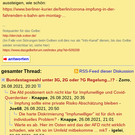
aussteigen, wie schön:
https://www.berliner-kurier.de/berlin/corona-impfung-in-der-
fahrenden-s-bahn-am-montag-...
--
Notquartier für das Gelbe:
http://derclub.xobor.de/
(Im Falle von Störungen beim Gelben soll dies nur als "Info-Kanal" dienen, bis das Gelbe
wieder erreichbar ist, siehe hier)
https://www.dasgelbeforum.net/index.php?id=509208
antworten
gesamter Thread:
RSS-Feed dieser Diskussion
Bundestagswahl unter 3G, 2G oder ?G Regelung...!?
-
Zorro
,
26.08.2021, 20:20
Die Afd positionert sich nicht klar für Impfunwillige und Covid-
Querdenker
-
Knappe
,
26.08.2021, 20:35
Impfung sollte eine private Risiko Abschätzung bleiben
-
Joe68
,
26.08.2021, 20:50
Die harte Diskrimierung "Impfunwilliger" ist für dich ein
individuelles Problem?
-
Knappe
,
26.08.2021, 21:01
Warte es ab. Hier im Osten wird das der AFD nicht wirklich
schaden, wie ich so im Umfeld mitbekomme ... mkT
-
igelei
,