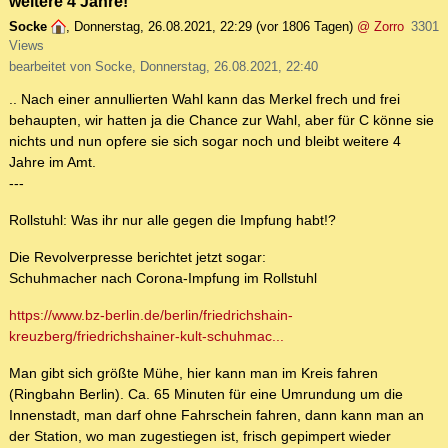
weitere 4 Jahre!
Socke
,
Donnerstag, 26.08.2021, 22:29
(vor 1806 Tagen)
@ Zorro
3301
Views
bearbeitet von Socke, Donnerstag, 26.08.2021, 22:40
.. Nach einer annullierten Wahl kann das Merkel frech und frei
behaupten, wir hatten ja die Chance zur Wahl, aber für C könne sie
nichts und nun opfere sie sich sogar noch und bleibt weitere 4
Jahre im Amt.
---
Rollstuhl: Was ihr nur alle gegen die Impfung habt!?
Die Revolverpresse berichtet jetzt sogar:
Schuhmacher nach Corona-Impfung im Rollstuhl
https://www.bz-berlin.de/berlin/friedrichshain-
kreuzberg/friedrichshainer-kult-schuhmac...
Man gibt sich größte Mühe, hier kann man im Kreis fahren
(Ringbahn Berlin). Ca. 65 Minuten für eine Umrundung um die
Innenstadt, man darf ohne Fahrschein fahren, dann kann man an
der Station, wo man zugestiegen ist, frisch gepimpert wieder