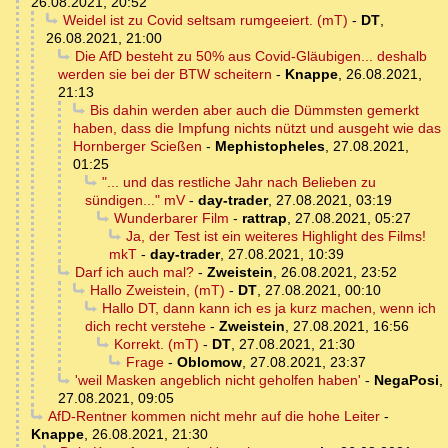
26.08.2021, 20:52
Weidel ist zu Covid seltsam rumgeeiert. (mT)
-
DT
,
26.08.2021, 21:00
Die AfD besteht zu 50% aus Covid-Gläubigen... deshalb
werden sie bei der BTW scheitern
-
Knappe
,
26.08.2021,
21:13
Bis dahin werden aber auch die Dümmsten gemerkt
haben, dass die Impfung nichts nützt und ausgeht wie das
Hornberger Scießen
-
Mephistopheles
,
27.08.2021,
01:25
"... und das restliche Jahr nach Belieben zu
sündigen..." mV
-
day-trader
,
27.08.2021, 03:19
Wunderbarer Film
-
rattrap
,
27.08.2021, 05:27
Ja, der Test ist ein weiteres Highlight des Films!
mkT
-
day-trader
,
27.08.2021, 10:39
Darf ich auch mal?
-
Zweistein
,
26.08.2021, 23:52
Hallo Zweistein, (mT)
-
DT
,
27.08.2021, 00:10
Hallo DT, dann kann ich es ja kurz machen, wenn ich
dich recht verstehe
-
Zweistein
,
27.08.2021, 16:56
Korrekt. (mT)
-
DT
,
27.08.2021, 21:30
Frage
-
Oblomow
,
27.08.2021, 23:37
'weil Masken angeblich nicht geholfen haben'
-
NegaPosi
,
27.08.2021, 09:05
AfD-Rentner kommen nicht mehr auf die hohe Leiter
-
Knappe
,
26.08.2021, 21:30