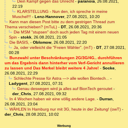
Dein Kampf gegen das Unrecht
-
paranoia
,
26.08.2021,
22:19
KLARSTELLUNG - Nun den, ich spreche in meine
Muschel!!!
-
Lenz-Hannover
,
27.08.2021, 10:20
Kann man diesen Post bitte zu dem gestrigen Thread zum
Thema verschieben? (mTuL)
-
DT
,
26.08.2021, 20:36
Die MSM "stupsen" doch auch jeden Tag mit einem neuen
Spin
-
stokk
,
26.08.2021, 21:05
Die BASIS,
-
Oblomow
,
26.08.2021, 22:20
Ja, oder vielleicht die "Freien Wähler". (mT)
-
DT
,
27.08.2021,
00:28
Bunzwahl unter Beschränkungen 2G/3G/4G.. durchführen
um das Ergebnis dann hinterher vom Verf-Gericht annullieren
zu lassen und Das Merkel bleibt weitere 4 Jahre!
-
Socke
,
26.08.2021, 22:29
Schlechte Presse für Astra —> alle wollen Biontech...
-
Ladygent
,
27.08.2021, 07:31
Genau deswegen wird ja alles auf BionTech geroutet
-
der_Chris
,
27.08.2021, 09:32
In 4 Wochen haben wir eine völlig andere Lage.
-
Durran
,
26.08.2021, 23:04
WÄHLEN In Hamburg nur mit 3G, heute in der Zeitung! (owT)
-
der_Chris
,
28.08.2021, 10:02
Werbung