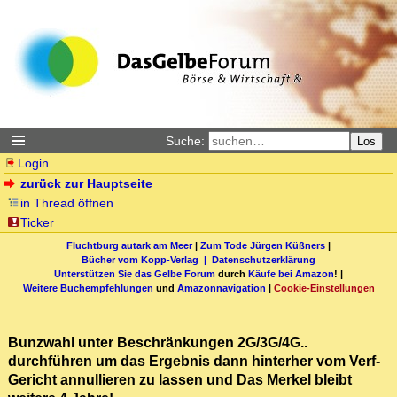
Suche:
Los
Login
zurück zur Hauptseite
in Thread öffnen
Ticker
Fluchtburg autark am Meer
|
Zum Tode Jürgen Küßners
|
Bücher vom Kopp-Verlag |
Datenschutzerklärung
Unterstützen Sie das Gelbe Forum
durch
Käufe bei Amazon
! |
Weitere Buchempfehlungen
und
Amazonnavigation
|
Cookie-Einstellungen
Bunzwahl unter Beschränkungen 2G/3G/4G..
durchführen um das Ergebnis dann hinterher vom Verf-
Gericht annullieren zu lassen und Das Merkel bleibt