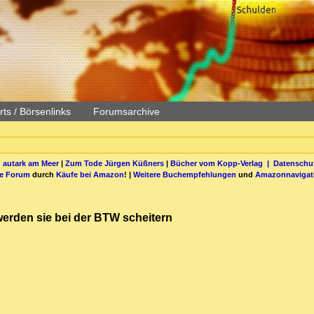
ts / Börsenlinks
Forumsarchive
 autark am Meer
|
Zum Tode Jürgen Küßners
|
Bücher vom Kopp-Verlag |
Datenschut
be Forum
durch
Käufe bei Amazon
! |
Weitere Buchempfehlungen
und
Amazonnavigat
werden sie bei der BTW scheitern