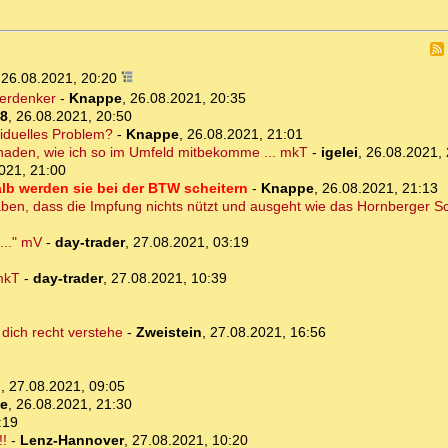
,
26.08.2021, 20:20
uerdenker
-
Knappe
,
26.08.2021, 20:35
8
,
26.08.2021, 20:50
ividuelles Problem?
-
Knappe
,
26.08.2021, 21:01
schaden, wie ich so im Umfeld mitbekomme ... mkT
-
igelei
,
26.08.2021, 
021, 21:00
lb werden sie bei der BTW scheitern
-
Knappe
,
26.08.2021, 21:13
en, dass die Impfung nichts nützt und ausgeht wie das Hornberger S
..." mV
-
day-trader
,
27.08.2021, 03:19
 mkT
-
day-trader
,
27.08.2021, 10:39
dich recht verstehe
-
Zweistein
,
27.08.2021, 16:56
i
,
27.08.2021, 09:05
e
,
26.08.2021, 21:30
:19
!
-
Lenz-Hannover
,
27.08.2021, 10:20