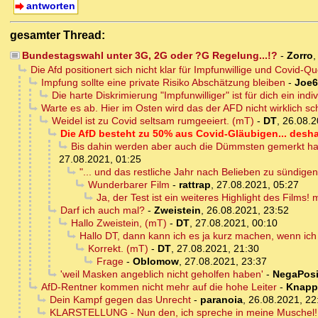
antworten
gesamter Thread:
Bundestagswahl unter 3G, 2G oder ?G Regelung...!?
-
Zorro
Die Afd positionert sich nicht klar für Impfunwillige und Covid-Q
Impfung sollte eine private Risiko Abschätzung bleiben
-
Joe6
Die harte Diskrimierung "Impfunwilliger" ist für dich ein ind
Warte es ab. Hier im Osten wird das der AFD nicht wirklich 
Weidel ist zu Covid seltsam rumgeeiert. (mT)
-
DT
,
26.08.2
Die AfD besteht zu 50% aus Covid-Gläubigen... desha
Bis dahin werden aber auch die Dümmsten gemerkt hab
27.08.2021, 01:25
"... und das restliche Jahr nach Belieben zu sündigen
Wunderbarer Film
-
rattrap
,
27.08.2021, 05:27
Ja, der Test ist ein weiteres Highlight des Films!
Darf ich auch mal?
-
Zweistein
,
26.08.2021, 23:52
Hallo Zweistein, (mT)
-
DT
,
27.08.2021, 00:10
Hallo DT, dann kann ich es ja kurz machen, wenn ich 
Korrekt. (mT)
-
DT
,
27.08.2021, 21:30
Frage
-
Oblomow
,
27.08.2021, 23:37
'weil Masken angeblich nicht geholfen haben'
-
NegaPos
AfD-Rentner kommen nicht mehr auf die hohe Leiter
-
Knapp
Dein Kampf gegen das Unrecht
-
paranoia
,
26.08.2021, 22
KLARSTELLUNG - Nun den, ich spreche in meine Muschel!!