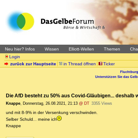
Neu hier? Infos
Wissen
Elliott-Wellen
Themen
Char
Login
zurück zur Hauptseite
in Thread öffnen
Ticker
Fluchtburg
Unterstützen Sie das Gel
Die AfD besteht zu 50% aus Covid-Gläubigen... deshalb 
Knappe
,
Donnerstag, 26.08.2021, 21:13
@ DT
3355 Views
und mit 8-9% in der Versenkung verschwinden.
Selber Schuld... meine ich
Knappe