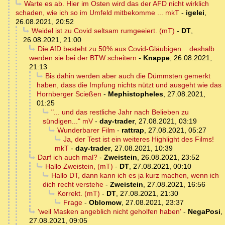
Warte es ab. Hier im Osten wird das der AFD nicht wirklich
schaden, wie ich so im Umfeld mitbekomme ... mkT
-
igelei
,
26.08.2021, 20:52
Weidel ist zu Covid seltsam rumgeeiert. (mT)
-
DT
,
26.08.2021, 21:00
Die AfD besteht zu 50% aus Covid-Gläubigen... deshalb
werden sie bei der BTW scheitern
-
Knappe
,
26.08.2021,
21:13
Bis dahin werden aber auch die Dümmsten gemerkt
haben, dass die Impfung nichts nützt und ausgeht wie das
Hornberger Scießen
-
Mephistopheles
,
27.08.2021,
01:25
"... und das restliche Jahr nach Belieben zu
sündigen..." mV
-
day-trader
,
27.08.2021, 03:19
Wunderbarer Film
-
rattrap
,
27.08.2021, 05:27
Ja, der Test ist ein weiteres Highlight des Films!
mkT
-
day-trader
,
27.08.2021, 10:39
Darf ich auch mal?
-
Zweistein
,
26.08.2021, 23:52
Hallo Zweistein, (mT)
-
DT
,
27.08.2021, 00:10
Hallo DT, dann kann ich es ja kurz machen, wenn ich
dich recht verstehe
-
Zweistein
,
27.08.2021, 16:56
Korrekt. (mT)
-
DT
,
27.08.2021, 21:30
Frage
-
Oblomow
,
27.08.2021, 23:37
'weil Masken angeblich nicht geholfen haben'
-
NegaPosi
,
27.08.2021, 09:05