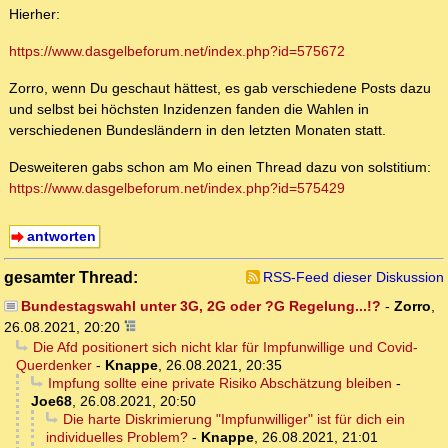
Hierher:
https://www.dasgelbeforum.net/index.php?id=575672
Zorro, wenn Du geschaut hättest, es gab verschiedene Posts dazu
und selbst bei höchsten Inzidenzen fanden die Wahlen in
verschiedenen Bundesländern in den letzten Monaten statt.
Desweiteren gabs schon am Mo einen Thread dazu von solstitium:
https://www.dasgelbeforum.net/index.php?id=575429
antworten
gesamter Thread:
RSS-Feed dieser Diskussion
Bundestagswahl unter 3G, 2G oder ?G Regelung...!?
-
Zorro
,
26.08.2021, 20:20
Die Afd positionert sich nicht klar für Impfunwillige und Covid-
Querdenker
-
Knappe
,
26.08.2021, 20:35
Impfung sollte eine private Risiko Abschätzung bleiben
-
Joe68
,
26.08.2021, 20:50
Die harte Diskrimierung "Impfunwilliger" ist für dich ein
individuelles Problem?
-
Knappe
,
26.08.2021, 21:01