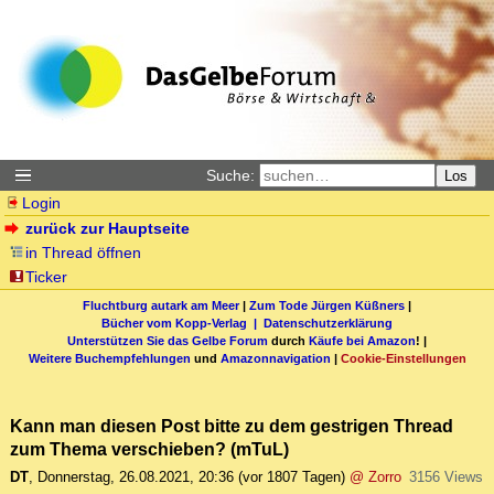
Suche:
Los
Login
zurück zur Hauptseite
in Thread öffnen
Ticker
Fluchtburg autark am Meer
|
Zum Tode Jürgen Küßners
|
Bücher vom Kopp-Verlag |
Datenschutzerklärung
Unterstützen Sie das Gelbe Forum
durch
Käufe bei Amazon
! |
Weitere Buchempfehlungen
und
Amazonnavigation
|
Cookie-Einstellungen
Kann man diesen Post bitte zu dem gestrigen Thread
zum Thema verschieben? (mTuL)
DT
,
Donnerstag, 26.08.2021, 20:36
(vor 1807 Tagen)
@ Zorro
3156 Views