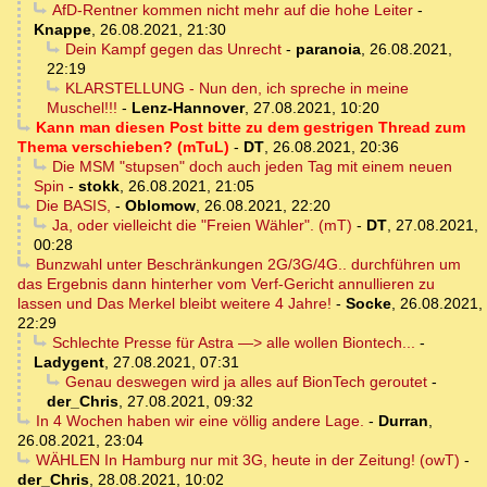
AfD-Rentner kommen nicht mehr auf die hohe Leiter
-
Knappe
,
26.08.2021, 21:30
Dein Kampf gegen das Unrecht
-
paranoia
,
26.08.2021,
22:19
KLARSTELLUNG - Nun den, ich spreche in meine
Muschel!!!
-
Lenz-Hannover
,
27.08.2021, 10:20
Kann man diesen Post bitte zu dem gestrigen Thread zum
Thema verschieben? (mTuL)
-
DT
,
26.08.2021, 20:36
Die MSM "stupsen" doch auch jeden Tag mit einem neuen
Spin
-
stokk
,
26.08.2021, 21:05
Die BASIS,
-
Oblomow
,
26.08.2021, 22:20
Ja, oder vielleicht die "Freien Wähler". (mT)
-
DT
,
27.08.2021,
00:28
Bunzwahl unter Beschränkungen 2G/3G/4G.. durchführen um
das Ergebnis dann hinterher vom Verf-Gericht annullieren zu
lassen und Das Merkel bleibt weitere 4 Jahre!
-
Socke
,
26.08.2021,
22:29
Schlechte Presse für Astra —> alle wollen Biontech...
-
Ladygent
,
27.08.2021, 07:31
Genau deswegen wird ja alles auf BionTech geroutet
-
der_Chris
,
27.08.2021, 09:32
In 4 Wochen haben wir eine völlig andere Lage.
-
Durran
,
26.08.2021, 23:04
WÄHLEN In Hamburg nur mit 3G, heute in der Zeitung! (owT)
-
der_Chris
,
28.08.2021, 10:02