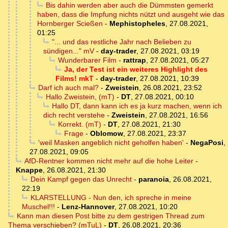
Bis dahin werden aber auch die Dümmsten gemerkt
haben, dass die Impfung nichts nützt und ausgeht wie das
Hornberger Scießen
-
Mephistopheles
,
27.08.2021,
01:25
"... und das restliche Jahr nach Belieben zu
sündigen..." mV
-
day-trader
,
27.08.2021, 03:19
Wunderbarer Film
-
rattrap
,
27.08.2021, 05:27
Ja, der Test ist ein weiteres Highlight des
Films! mkT
-
day-trader
,
27.08.2021, 10:39
Darf ich auch mal?
-
Zweistein
,
26.08.2021, 23:52
Hallo Zweistein, (mT)
-
DT
,
27.08.2021, 00:10
Hallo DT, dann kann ich es ja kurz machen, wenn ich
dich recht verstehe
-
Zweistein
,
27.08.2021, 16:56
Korrekt. (mT)
-
DT
,
27.08.2021, 21:30
Frage
-
Oblomow
,
27.08.2021, 23:37
'weil Masken angeblich nicht geholfen haben'
-
NegaPosi
,
27.08.2021, 09:05
AfD-Rentner kommen nicht mehr auf die hohe Leiter
-
Knappe
,
26.08.2021, 21:30
Dein Kampf gegen das Unrecht
-
paranoia
,
26.08.2021,
22:19
KLARSTELLUNG - Nun den, ich spreche in meine
Muschel!!!
-
Lenz-Hannover
,
27.08.2021, 10:20
Kann man diesen Post bitte zu dem gestrigen Thread zum
Thema verschieben? (mTuL)
-
DT
,
26.08.2021, 20:36