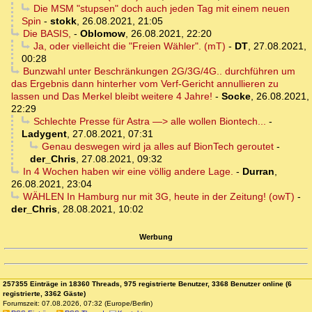
Die MSM "stupsen" doch auch jeden Tag mit einem neuen
Spin
-
stokk
,
26.08.2021, 21:05
Die BASIS,
-
Oblomow
,
26.08.2021, 22:20
Ja, oder vielleicht die "Freien Wähler". (mT)
-
DT
,
27.08.2021,
00:28
Bunzwahl unter Beschränkungen 2G/3G/4G.. durchführen um
das Ergebnis dann hinterher vom Verf-Gericht annullieren zu
lassen und Das Merkel bleibt weitere 4 Jahre!
-
Socke
,
26.08.2021,
22:29
Schlechte Presse für Astra —> alle wollen Biontech...
-
Ladygent
,
27.08.2021, 07:31
Genau deswegen wird ja alles auf BionTech geroutet
-
der_Chris
,
27.08.2021, 09:32
In 4 Wochen haben wir eine völlig andere Lage.
-
Durran
,
26.08.2021, 23:04
WÄHLEN In Hamburg nur mit 3G, heute in der Zeitung! (owT)
-
der_Chris
,
28.08.2021, 10:02
Werbung
257355 Einträge in 18360 Threads, 975 registrierte Benutzer, 3368 Benutzer online (6
registrierte, 3362 Gäste)
Forumszeit: 07.08.2026, 07:32 (Europe/Berlin)