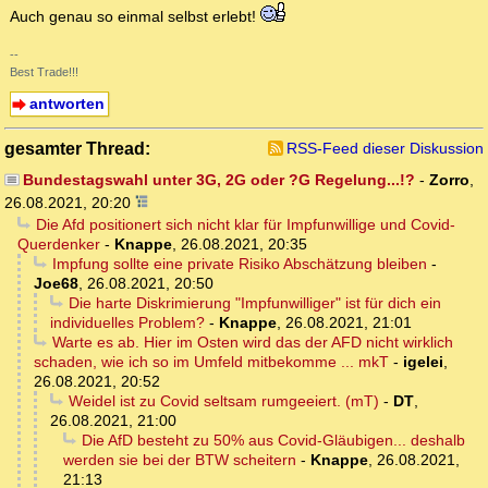
Auch genau so einmal selbst erlebt!
--
Best Trade!!!
antworten
gesamter Thread:
RSS-Feed dieser Diskussion
Bundestagswahl unter 3G, 2G oder ?G Regelung...!?
-
Zorro
,
26.08.2021, 20:20
Die Afd positionert sich nicht klar für Impfunwillige und Covid-
Querdenker
-
Knappe
,
26.08.2021, 20:35
Impfung sollte eine private Risiko Abschätzung bleiben
-
Joe68
,
26.08.2021, 20:50
Die harte Diskrimierung "Impfunwilliger" ist für dich ein
individuelles Problem?
-
Knappe
,
26.08.2021, 21:01
Warte es ab. Hier im Osten wird das der AFD nicht wirklich
schaden, wie ich so im Umfeld mitbekomme ... mkT
-
igelei
,
26.08.2021, 20:52
Weidel ist zu Covid seltsam rumgeeiert. (mT)
-
DT
,
26.08.2021, 21:00
Die AfD besteht zu 50% aus Covid-Gläubigen... deshalb
werden sie bei der BTW scheitern
-
Knappe
,
26.08.2021,
21:13