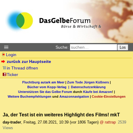
Suche:
Los
Login
zurück zur Hauptseite
in Thread öffnen
Ticker
Fluchtburg autark am Meer
|
Zum Tode Jürgen Küßners
|
Bücher vom Kopp-Verlag |
Datenschutzerklärung
Unterstützen Sie das Gelbe Forum
durch
Käufe bei Amazon
! |
Weitere Buchempfehlungen
und
Amazonnavigation
|
Cookie-Einstellungen
Ja, der Test ist ein weiteres Highlight des Films! mkT
day-trader
,
Freitag, 27.08.2021, 10:39
(vor 1806 Tagen)
@ rattrap
2539
Views