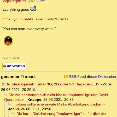
Mephistopheles
3043 Views
Everything goes
:
https://youtu.be/AaEsweEO-Ms?t=1m1s
"You can start over every week!"
--
Best Trade!!!
antworten
gesamter Thread:
RSS-Feed dieser Diskussion
Bundestagswahl unter 3G, 2G oder ?G Regelung...!?
-
Zorro
,
26.08.2021, 20:20
Die Afd positionert sich nicht klar für Impfunwillige und Covid-
Querdenker
-
Knappe
,
26.08.2021, 20:35
Impfung sollte eine private Risiko Abschätzung bleiben
-
Joe68
,
26.08.2021, 20:50
Die harte Diskrimierung "Impfunwilliger" ist für dich ein