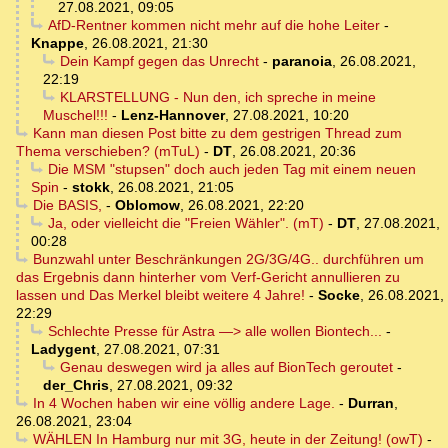
27.08.2021, 09:05
AfD-Rentner kommen nicht mehr auf die hohe Leiter
-
Knappe
,
26.08.2021, 21:30
Dein Kampf gegen das Unrecht
-
paranoia
,
26.08.2021,
22:19
KLARSTELLUNG - Nun den, ich spreche in meine
Muschel!!!
-
Lenz-Hannover
,
27.08.2021, 10:20
Kann man diesen Post bitte zu dem gestrigen Thread zum
Thema verschieben? (mTuL)
-
DT
,
26.08.2021, 20:36
Die MSM "stupsen" doch auch jeden Tag mit einem neuen
Spin
-
stokk
,
26.08.2021, 21:05
Die BASIS,
-
Oblomow
,
26.08.2021, 22:20
Ja, oder vielleicht die "Freien Wähler". (mT)
-
DT
,
27.08.2021,
00:28
Bunzwahl unter Beschränkungen 2G/3G/4G.. durchführen um
das Ergebnis dann hinterher vom Verf-Gericht annullieren zu
lassen und Das Merkel bleibt weitere 4 Jahre!
-
Socke
,
26.08.2021,
22:29
Schlechte Presse für Astra —> alle wollen Biontech...
-
Ladygent
,
27.08.2021, 07:31
Genau deswegen wird ja alles auf BionTech geroutet
-
der_Chris
,
27.08.2021, 09:32
In 4 Wochen haben wir eine völlig andere Lage.
-
Durran
,
26.08.2021, 23:04
WÄHLEN In Hamburg nur mit 3G, heute in der Zeitung! (owT)
-