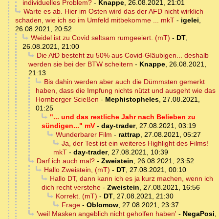
individuelles Problem?
-
Knappe
,
26.08.2021, 21:01
Warte es ab. Hier im Osten wird das der AFD nicht wirklich
schaden, wie ich so im Umfeld mitbekomme ... mkT
-
igelei
,
26.08.2021, 20:52
Weidel ist zu Covid seltsam rumgeeiert. (mT)
-
DT
,
26.08.2021, 21:00
Die AfD besteht zu 50% aus Covid-Gläubigen... deshalb
werden sie bei der BTW scheitern
-
Knappe
,
26.08.2021,
21:13
Bis dahin werden aber auch die Dümmsten gemerkt
haben, dass die Impfung nichts nützt und ausgeht wie das
Hornberger Scießen
-
Mephistopheles
,
27.08.2021,
01:25
"... und das restliche Jahr nach Belieben zu
sündigen..." mV
-
day-trader
,
27.08.2021, 03:19
Wunderbarer Film
-
rattrap
,
27.08.2021, 05:27
Ja, der Test ist ein weiteres Highlight des Films!
mkT
-
day-trader
,
27.08.2021, 10:39
Darf ich auch mal?
-
Zweistein
,
26.08.2021, 23:52
Hallo Zweistein, (mT)
-
DT
,
27.08.2021, 00:10
Hallo DT, dann kann ich es ja kurz machen, wenn ich
dich recht verstehe
-
Zweistein
,
27.08.2021, 16:56
Korrekt. (mT)
-
DT
,
27.08.2021, 21:30
Frage
-
Oblomow
,
27.08.2021, 23:37
'weil Masken angeblich nicht geholfen haben'
-
NegaPosi
,