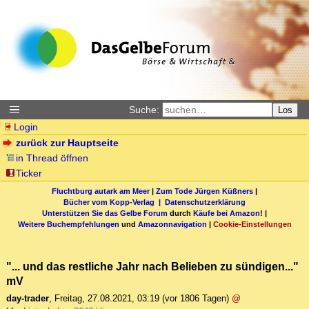
Suche:
Los
Login
zurück zur Hauptseite
in Thread öffnen
Ticker
Fluchtburg autark am Meer
|
Zum Tode Jürgen Küßners
|
Bücher vom Kopp-Verlag |
Datenschutzerklärung
Unterstützen Sie das Gelbe Forum
durch
Käufe bei Amazon
! |
Weitere Buchempfehlungen
und
Amazonnavigation
|
Cookie-Einstellungen
"... und das restliche Jahr nach Belieben zu sündigen..."
mV
day-trader
,
Freitag, 27.08.2021, 03:19
(vor 1806 Tagen)
@