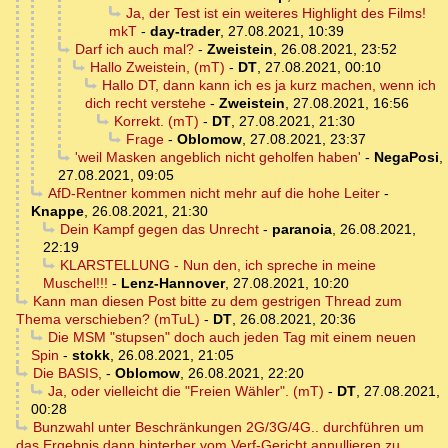
Ja, der Test ist ein weiteres Highlight des Films!
mkT
-
day-trader
,
27.08.2021, 10:39
Darf ich auch mal?
-
Zweistein
,
26.08.2021, 23:52
Hallo Zweistein, (mT)
-
DT
,
27.08.2021, 00:10
Hallo DT, dann kann ich es ja kurz machen, wenn ich
dich recht verstehe
-
Zweistein
,
27.08.2021, 16:56
Korrekt. (mT)
-
DT
,
27.08.2021, 21:30
Frage
-
Oblomow
,
27.08.2021, 23:37
'weil Masken angeblich nicht geholfen haben'
-
NegaPosi
,
27.08.2021, 09:05
AfD-Rentner kommen nicht mehr auf die hohe Leiter
-
Knappe
,
26.08.2021, 21:30
Dein Kampf gegen das Unrecht
-
paranoia
,
26.08.2021,
22:19
KLARSTELLUNG - Nun den, ich spreche in meine
Muschel!!!
-
Lenz-Hannover
,
27.08.2021, 10:20
Kann man diesen Post bitte zu dem gestrigen Thread zum
Thema verschieben? (mTuL)
-
DT
,
26.08.2021, 20:36
Die MSM "stupsen" doch auch jeden Tag mit einem neuen
Spin
-
stokk
,
26.08.2021, 21:05
Die BASIS,
-
Oblomow
,
26.08.2021, 22:20
Ja, oder vielleicht die "Freien Wähler". (mT)
-
DT
,
27.08.2021,
00:28
Bunzwahl unter Beschränkungen 2G/3G/4G.. durchführen um
das Ergebnis dann hinterher vom Verf-Gericht annullieren zu