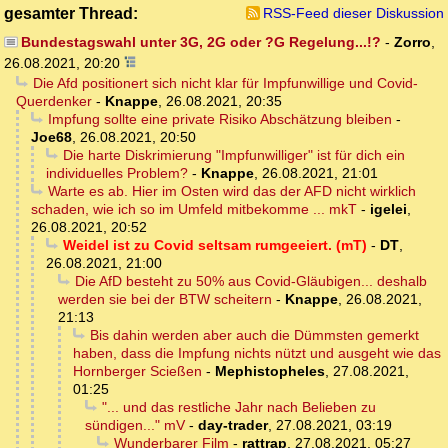
gesamter Thread:
RSS-Feed dieser Diskussion
Bundestagswahl unter 3G, 2G oder ?G Regelung...!?
-
Zorro
,
26.08.2021, 20:20
Die Afd positionert sich nicht klar für Impfunwillige und Covid-
Querdenker
-
Knappe
,
26.08.2021, 20:35
Impfung sollte eine private Risiko Abschätzung bleiben
-
Joe68
,
26.08.2021, 20:50
Die harte Diskrimierung "Impfunwilliger" ist für dich ein
individuelles Problem?
-
Knappe
,
26.08.2021, 21:01
Warte es ab. Hier im Osten wird das der AFD nicht wirklich
schaden, wie ich so im Umfeld mitbekomme ... mkT
-
igelei
,
26.08.2021, 20:52
Weidel ist zu Covid seltsam rumgeeiert. (mT)
-
DT
,
26.08.2021, 21:00
Die AfD besteht zu 50% aus Covid-Gläubigen... deshalb
werden sie bei der BTW scheitern
-
Knappe
,
26.08.2021,
21:13
Bis dahin werden aber auch die Dümmsten gemerkt
haben, dass die Impfung nichts nützt und ausgeht wie das
Hornberger Scießen
-
Mephistopheles
,
27.08.2021,
01:25
"... und das restliche Jahr nach Belieben zu
sündigen..." mV
-
day-trader
,
27.08.2021, 03:19
Wunderbarer Film
-
rattrap
,
27.08.2021, 05:27