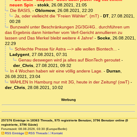
neuen Spin
-
stokk
,
26.08.2021, 21:05
Die BASIS,
-
Oblomow
,
26.08.2021, 22:20
Ja, oder vielleicht die "Freien Wähler". (mT)
-
DT
,
27.08.2021,
00:28
Bunzwahl unter Beschränkungen 2G/3G/4G.. durchführen um
das Ergebnis dann hinterher vom Verf-Gericht annullieren zu
lassen und Das Merkel bleibt weitere 4 Jahre!
-
Socke
,
26.08.2021,
22:29
Schlechte Presse für Astra —> alle wollen Biontech...
-
Ladygent
,
27.08.2021, 07:31
Genau deswegen wird ja alles auf BionTech geroutet
-
der_Chris
,
27.08.2021, 09:32
In 4 Wochen haben wir eine völlig andere Lage.
-
Durran
,
26.08.2021, 23:04
WÄHLEN In Hamburg nur mit 3G, heute in der Zeitung! (owT)
-
der_Chris
,
28.08.2021, 10:02
Werbung
257376 Einträge in 18363 Threads, 975 registrierte Benutzer, 3796 Benutzer online (0
registrierte, 3796 Gäste)
Forumszeit: 08.08.2026, 03:30 (Europe/Berlin)
RSS Einträge
RSS Threads
Kontakt