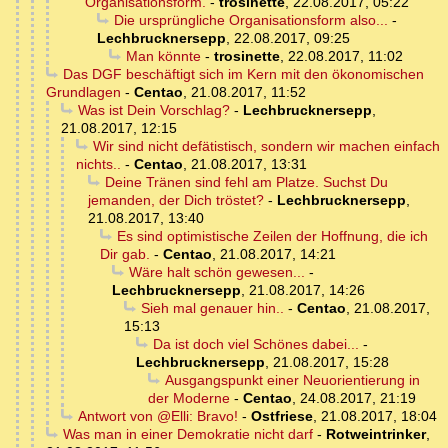
Organisationsform.
-
trosinette
,
22.08.2017, 05:22
Die ursprüngliche Organisationsform also...
-
Lechbrucknersepp
,
22.08.2017, 09:25
Man könnte
-
trosinette
,
22.08.2017, 11:02
Das DGF beschäftigt sich im Kern mit den ökonomischen
Grundlagen
-
Centao
,
21.08.2017, 11:52
Was ist Dein Vorschlag?
-
Lechbrucknersepp
,
21.08.2017, 12:15
Wir sind nicht defätistisch, sondern wir machen einfach
nichts..
-
Centao
,
21.08.2017, 13:31
Deine Tränen sind fehl am Platze. Suchst Du
jemanden, der Dich tröstet?
-
Lechbrucknersepp
,
21.08.2017, 13:40
Es sind optimistische Zeilen der Hoffnung, die ich
Dir gab.
-
Centao
,
21.08.2017, 14:21
Wäre halt schön gewesen...
-
Lechbrucknersepp
,
21.08.2017, 14:26
Sieh mal genauer hin..
-
Centao
,
21.08.2017,
15:13
Da ist doch viel Schönes dabei...
-
Lechbrucknersepp
,
21.08.2017, 15:28
Ausgangspunkt einer Neuorientierung in
der Moderne
-
Centao
,
24.08.2017, 21:19
Antwort von @Elli: Bravo!
-
Ostfriese
,
21.08.2017, 18:04
Was man in einer Demokratie nicht darf
-
Rotweintrinker
,