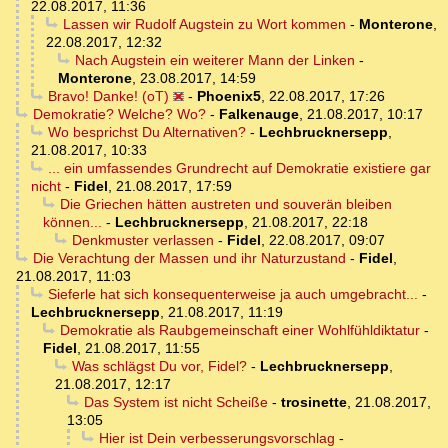
22.08.2017, 11:36
Lassen wir Rudolf Augstein zu Wort kommen
-
Monterone
,
22.08.2017, 12:32
Nach Augstein ein weiterer Mann der Linken
-
Monterone
,
23.08.2017, 14:59
Bravo! Danke! (oT)
-
Phoenix5
,
22.08.2017, 17:26
Demokratie? Welche? Wo?
-
Falkenauge
,
21.08.2017, 10:17
Wo besprichst Du Alternativen?
-
Lechbrucknersepp
,
21.08.2017, 10:33
... ein umfassendes Grundrecht auf Demokratie existiere gar
nicht
-
Fidel
,
21.08.2017, 17:59
Die Griechen hätten austreten und souverän bleiben
können...
-
Lechbrucknersepp
,
21.08.2017, 22:18
Denkmuster verlassen
-
Fidel
,
22.08.2017, 09:07
Die Verachtung der Massen und ihr Naturzustand
-
Fidel
,
21.08.2017, 11:03
Sieferle hat sich konsequenterweise ja auch umgebracht...
-
Lechbrucknersepp
,
21.08.2017, 11:19
Demokratie als Raubgemeinschaft einer Wohlfühldiktatur
-
Fidel
,
21.08.2017, 11:55
Was schlägst Du vor, Fidel?
-
Lechbrucknersepp
,
21.08.2017, 12:17
Das System ist nicht Scheiße
-
trosinette
,
21.08.2017,
13:05
Hier ist Dein verbesserungsvorschlag
-