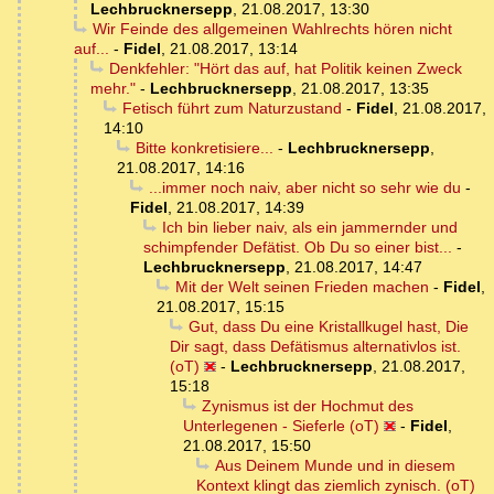
Lechbrucknersepp
,
21.08.2017, 13:30
Wir Feinde des allgemeinen Wahlrechts hören nicht
auf...
-
Fidel
,
21.08.2017, 13:14
Denkfehler: "Hört das auf, hat Politik keinen Zweck
mehr."
-
Lechbrucknersepp
,
21.08.2017, 13:35
Fetisch führt zum Naturzustand
-
Fidel
,
21.08.2017,
14:10
Bitte konkretisiere...
-
Lechbrucknersepp
,
21.08.2017, 14:16
...immer noch naiv, aber nicht so sehr wie du
-
Fidel
,
21.08.2017, 14:39
Ich bin lieber naiv, als ein jammernder und
schimpfender Defätist. Ob Du so einer bist...
-
Lechbrucknersepp
,
21.08.2017, 14:47
Mit der Welt seinen Frieden machen
-
Fidel
,
21.08.2017, 15:15
Gut, dass Du eine Kristallkugel hast, Die
Dir sagt, dass Defätismus alternativlos ist.
(oT)
-
Lechbrucknersepp
,
21.08.2017,
15:18
Zynismus ist der Hochmut des
Unterlegenen - Sieferle (oT)
-
Fidel
,
21.08.2017, 15:50
Aus Deinem Munde und in diesem
Kontext klingt das ziemlich zynisch. (oT)