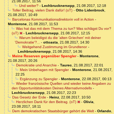
21.08.2017, 11:56
Und weiter?
-
Lechbrucknersepp
,
21.08.2017, 12:18
Toller Beitrag, vielen Dank dafür! (oT)
-
Otto Lidenbrock
,
21.08.2017, 10:49
Barcelonas Kommunikationsdirektorin voll in Action
-
Monterone
,
21.08.2017, 11:53
Was hat das mit dem Thema zu tun? Was schlägst Du vor?
(oT)
-
Lechbrucknersepp
,
21.08.2017, 12:15
Warum beleidigst du die 'alten Griechen' mit deiner
'Demokratie'?...
-
ottoasta
,
21.08.2017, 14:30
Weitgehend Zustimmung im Grundtenor
-
Lechbrucknersepp
,
21.08.2017, 14:36
Meine Reserven gegenüber Spengler
-
Monterone
,
21.08.2017, 20:26
Demokratie und Anarchie
-
Taurec
,
21.08.2017, 22:01
Mein Unbehagen mit Spengler
-
Monterone
,
21.08.2017,
22:25
Ergänzung zu Spengler
-
Monterone
,
22.08.2017, 00:13
Wieder französische Quellen und wieder keine Angaben zu
den Opportunitätskosten Deines Alternativmodells
-
Lechbrucknersepp
,
21.08.2017, 22:23
Das Gesetz der Erde
-
Heinz
,
22.08.2017, 10:50
Herzlichen Dank für den Beitrag. (oT)
-
Olivia
,
23.08.2017, 18:11
Dem demokratischen Staatsbürger gehört die Welt
-
Orlando
,