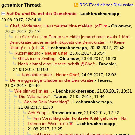
gesamter Thread:
RSS-Feed dieser Diskussion
Auf Du und Du mit der Demokratie
-
Lechbrucknersepp
,
20.08.2017, 22:04
Chef, Moderator, Hausmeister bitte melden. (oT)
-
Oblomow
,
20.08.2017, 22:19
+++Alarm!+++ Im Forum verteidigt jemand nach exakt 1 Mrd.
Demokratiefundamentalkritikposts die Demokratie! +++Keine
Übung!+++ (oT)
-
Lechbrucknersepp
,
20.08.2017, 22:48
Rückmeldung
-
Neuer Chef
,
23.08.2017, 15:54
Glück issen Zwilling
-
Oblomow
,
23.08.2017, 16:23
Noch einmal eine Leserzuschrift @Chef:
-
Broesler
,
24.08.2017, 08:00
Kontaktformular
-
Neuer Chef
,
24.08.2017, 12:02
Der ewiggestrige Glaube an die Demokratie
-
Taurec
,
21.08.2017, 09:40
Wie sinnvoll ist es...
-
Lechbrucknersepp
,
21.08.2017, 10:31
Die "Alternative"
-
Taurec
,
21.08.2017, 11:44
Was ist Dein Vorschlag?
-
Lechbrucknersepp
,
21.08.2017, 11:50
Ach Sepp!
-
Rotweintrinker
,
21.08.2017, 12:22
Kein Vorschlag oder konkrete Kritik gefunden. Nur
Tränen im Wein. (oT)
-
Lechbrucknersepp
,
21.08.2017, 12:25
viel besser kann man es nicht formulieren
-
nereus
,