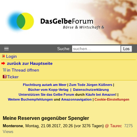
Suche:
Los
Login
zurück zur Hauptseite
in Thread öffnen
Ticker
Fluchtburg autark am Meer
|
Zum Tode Jürgen Küßners
|
Bücher vom Kopp-Verlag |
Datenschutzerklärung
Unterstützen Sie das Gelbe Forum
durch
Käufe bei Amazon
! |
Weitere Buchempfehlungen
und
Amazonnavigation
|
Cookie-Einstellungen
Meine Reserven gegenüber Spengler
Monterone
,
Montag, 21.08.2017, 20:26
(vor 3276 Tagen)
@ Taurec
7275
Views