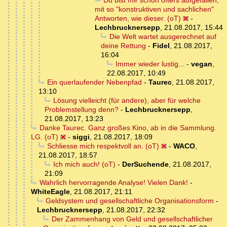
Du bist mir schon öfters aufgefallen,
mit so "konstruktiven und sachlichen"
Antworten, wie dieser. (oT)
-
Lechbrucknersepp
,
21.08.2017, 15:44
Die Welt wartet ausgerechnet auf
deine Rettung
-
Fidel
,
21.08.2017,
16:04
Immer wieder lustig...
-
vegan
,
22.08.2017, 10:49
Ein querlaufender Nebenpfad
-
Taurec
,
21.08.2017,
13:10
Lösung vielleicht (für andere), aber für welche
Problemstellung denn?
-
Lechbrucknersepp
,
21.08.2017, 13:23
Danke Taurec. Ganz großes Kino, ab in die Sammlung.
LG. (oT)
-
siggi
,
21.08.2017, 18:09
Schliesse mich respektvoll an. (oT)
-
WACO
,
21.08.2017, 18:57
Ich mich auch! (oT)
-
DerSuchende
,
21.08.2017,
21:09
Wahrlich hervorragende Analyse! Vielen Dank!
-
WhiteEagle
,
21.08.2017, 21:11
Geldsystem und gesellschaftliche Organisationsform
-
Lechbrucknersepp
,
21.08.2017, 22:32
Der Zammenhang von Geld und gesellschaftlicher