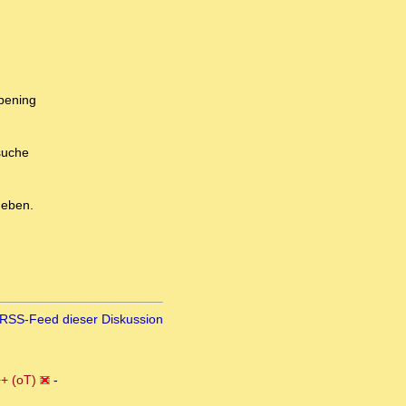
ppening
suche
geben.
RSS-Feed dieser Diskussion
+ (oT)
-