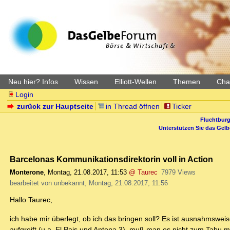
Neu hier? Infos
Wissen
Elliott-Wellen
Themen
Char
Login
zurück zur Hauptseite
in Thread öffnen
Ticker
Fluchtburg
Unterstützen Sie das Gel
Barcelonas Kommunikationsdirektorin voll in Action
Monterone
,
Montag, 21.08.2017, 11:53
@ Taurec
7979 Views
bearbeitet von unbekannt, Montag, 21.08.2017, 11:56
Hallo Taurec,
ich habe mir überlegt, ob ich das bringen soll? Es ist ausnahmswe
aufgreift (u.a. El Pais und Antena 3), muß man es nicht zum Tabu 