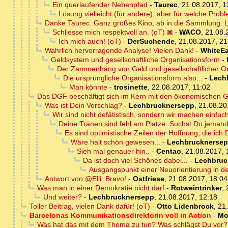
Ein querlaufender Nebenpfad
-
Taurec
,
21.08.2017, 1
Lösung vielleicht (für andere), aber für welche Prob
Danke Taurec. Ganz großes Kino, ab in die Sammlung. L
Schliesse mich respektvoll an. (oT)
-
WACO
,
21.08.
Ich mich auch! (oT)
-
DerSuchende
,
21.08.2017, 21
Wahrlich hervorragende Analyse! Vielen Dank!
-
WhiteEa
Geldsystem und gesellschaftliche Organisationsform
-
Der Zammenhang von Geld und gesellschaftlicher Or
Die ursprüngliche Organisationsform also...
-
Lech
Man könnte
-
trosinette
,
22.08.2017, 11:02
Das DGF beschäftigt sich im Kern mit den ökonomischen 
Was ist Dein Vorschlag?
-
Lechbrucknersepp
,
21.08.20
Wir sind nicht defätistisch, sondern wir machen einfach
Deine Tränen sind fehl am Platze. Suchst Du jemande
Es sind optimistische Zeilen der Hoffnung, die ich 
Wäre halt schön gewesen...
-
Lechbrucknerse
Sieh mal genauer hin..
-
Centao
,
21.08.2017, 
Da ist doch viel Schönes dabei...
-
Lechbruc
Ausgangspunkt einer Neuorientierung in d
Antwort von @Elli: Bravo!
-
Ostfriese
,
21.08.2017, 18:04
Was man in einer Demokratie nicht darf
-
Rotweintrinker
,
Und weiter?
-
Lechbrucknersepp
,
21.08.2017, 12:18
Toller Beitrag, vielen Dank dafür! (oT)
-
Otto Lidenbrock
,
21
Barcelonas Kommunikationsdirektorin voll in Action
-
Mo
Was hat das mit dem Thema zu tun? Was schlägst Du vor?