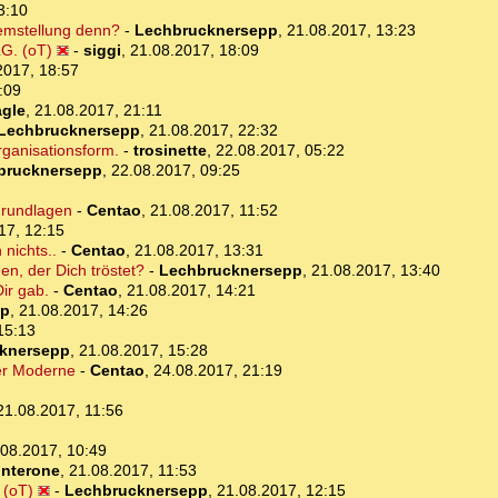
3:10
lemstellung denn?
-
Lechbrucknersepp
,
21.08.2017, 13:23
G. (oT)
-
siggi
,
21.08.2017, 18:09
2017, 18:57
:09
gle
,
21.08.2017, 21:11
Lechbrucknersepp
,
21.08.2017, 22:32
ganisationsform.
-
trosinette
,
22.08.2017, 05:22
brucknersepp
,
22.08.2017, 09:25
Grundlagen
-
Centao
,
21.08.2017, 11:52
17, 12:15
 nichts..
-
Centao
,
21.08.2017, 13:31
n, der Dich tröstet?
-
Lechbrucknersepp
,
21.08.2017, 13:40
Dir gab.
-
Centao
,
21.08.2017, 14:21
pp
,
21.08.2017, 14:26
15:13
knersepp
,
21.08.2017, 15:28
er Moderne
-
Centao
,
24.08.2017, 21:19
21.08.2017, 11:56
.08.2017, 10:49
nterone
,
21.08.2017, 11:53
 (oT)
-
Lechbrucknersepp
,
21.08.2017, 12:15