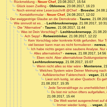
Rückmeldung
-
Neuer Chef
,
23.08.2017, 15:54
Glück issen Zwilling
-
Oblomow
,
23.08.2017, 16:23
Noch einmal eine Leserzuschrift @Chef:
-
Broesler
,
24.08.
Kontaktformular
-
Neuer Chef
,
24.08.2017, 12:02
Der ewiggestrige Glaube an die Demokratie
-
Taurec
,
21.08.20
Wie sinnvoll ist es...
-
Lechbrucknersepp
,
21.08.2017, 10:31
Die "Alternative"
-
Taurec
,
21.08.2017, 11:44
Was ist Dein Vorschlag?
-
Lechbrucknersepp
,
21.08.20
Ach Sepp!
-
Rotweintrinker
,
21.08.2017, 12:22
Kein Vorschlag oder konkrete Kritik gefunden. Nur 
viel besser kann man es nicht formulieren
-
nereus
Ich habe nichts gegen eine saubere Analyse. Nur
Alles alternativlos?
-
nereus
,
21.08.2017, 14:56
Eben nicht. Aber alternativlose Duldungsstarr
Lechbrucknersepp
,
21.08.2017, 15:07
Wenn nicht alles so klar wäre
-
Monterone
,
21
Welches System wäre Deiner Meinung nach 
Aufklärerischer Faktencheck
-
vegan
,
21.
Liest sich lustig, ist aber Quatsch: Es 
21.08.2017, 15:35
Jede Serverabfrage zu unerheblichen D
Du bist mir schon öfters aufgefallen,
21.08.2017, 15:44
Die Welt wartet ausgerechnet auf 
Immer wieder lustig...
-
vegan
,
2