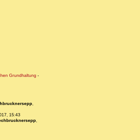
ischen Grundhaltung
-
hbrucknersepp
,
017, 15:43
echbrucknersepp
,