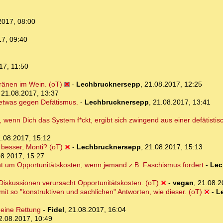
2017, 08:00
17, 09:40
17, 11:50
Tränen im Wein. (oT)
-
Lechbrucknersepp
,
21.08.2017, 12:25
,
21.08.2017, 13:37
 etwas gegen Defätismus.
-
Lechbrucknersepp
,
21.08.2017, 13:41
e, wenn Dich das System f*ckt, ergibt sich zwingend aus einer defätist
.08.2017, 15:12
besser, Monti? (oT)
-
Lechbrucknersepp
,
21.08.2017, 15:13
08.2017, 15:27
geht um Opportunitätskosten, wenn jemand z.B. Faschismus fordert
-
Lec
iskussionen verursacht Opportunitätskosten. (oT)
-
vegan
,
21.08.2
 mit so "konstruktiven und sachlichen" Antworten, wie dieser. (oT)
-
L
deine Rettung
-
Fidel
,
21.08.2017, 16:04
2.08.2017, 10:49