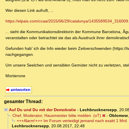
Wer diesen Link aufruft, ...
https://elpais.com/ccaa/2015/06/29/catalunya/1435589534_316009
... sieht die Kommunikationsdirektorin der Kommune Barcelona, Ãg
veranstalten oder betrachtet sie das als Ausdruck ihrer demokrati
Gefunden hab' ich die Info wieder beim Zeitverschwenden (https://
nachgegangen.
Um unsere Seelchen und sensiblen Gemüter nicht zu verletzen, stel
Monterone
antworten
gesamter Thread:
Auf Du und Du mit der Demokratie
-
Lechbrucknersepp
,
20.0
Chef, Moderator, Hausmeister bitte melden. (oT)
-
Oblomow
+++Alarm!+++ Im Forum verteidigt jemand nach exakt 1 Mrd.
Lechbrucknersepp
,
20.08.2017, 22:48