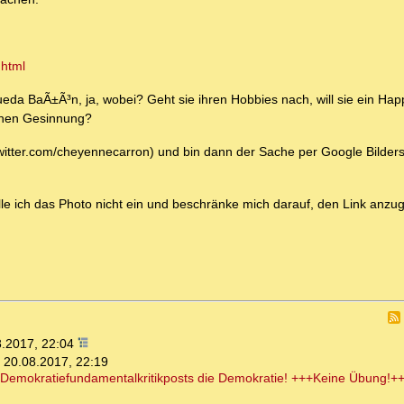
.html
ueda BaÃ±Ã³n, ja, wobei? Geht sie ihren Hobbies nach, will sie ein Ha
schen Gesinnung?
twitter.com/cheyennecarron) und bin dann der Sache per Google Bilder
le ich das Photo nicht ein und beschränke mich darauf, den Link anzu
8.2017, 22:04
,
20.08.2017, 22:19
 Demokratiefundamentalkritikposts die Demokratie! +++Keine Übung!++