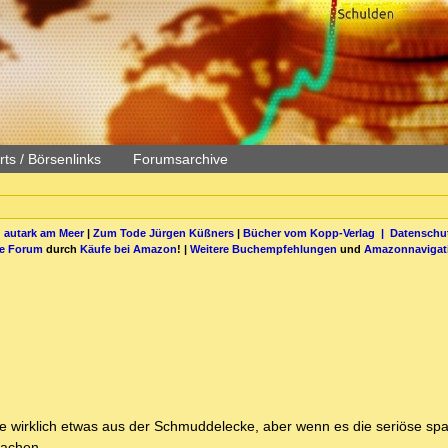
ts / Börsenlinks
Forumsarchive
 autark am Meer
|
Zum Tode Jürgen Küßners
|
Bücher vom Kopp-Verlag |
Datenschut
be Forum
durch
Käufe bei Amazon
! |
Weitere Buchempfehlungen
und
Amazonnavigat
ise wirklich etwas aus der Schmuddelecke, aber wenn es die seriöse sp
machen.