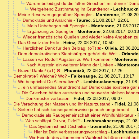
Warum beleidigst du die 'alten Griechen' mit deiner 'Demok
Weitgehend Zustimmung im Grundtenor
-
Lechbruckn
Meine Reserven gegenüber Spengler
-
Monterone
,
21.08.20
Demokratie und Anarchie
-
Taurec
,
21.08.2017, 22:01
Mein Unbehagen mit Spengler
-
Monterone
,
21.08.2017
Ergänzung zu Spengler
-
Monterone
,
22.08.2017, 00:13
Wieder französische Quellen und wieder keine Angaben zu 
Das Gesetz der Erde
-
Heinz
,
22.08.2017, 10:50
Herzlichen Dank für den Beitrag. (oT)
-
Olivia
,
23.08.201
Dem demokratischen Staatsbürger gehört die Welt
-
Orlando
Lassen wir Rudolf Augstein zu Wort kommen
-
Monterone
Nach Augstein ein weiterer Mann der Linken
-
Monteron
Bravo! Danke! (oT)
-
Phoenix5
,
22.08.2017, 17:26
Demokratie? Welche? Wo?
-
Falkenauge
,
21.08.2017, 10:17
Wo besprichst Du Alternativen?
-
Lechbrucknersepp
,
21.08.
... ein umfassendes Grundrecht auf Demokratie existiere gar 
Die Griechen hätten austreten und souverän bleiben können
Denkmuster verlassen
-
Fidel
,
22.08.2017, 09:07
Die Verachtung der Massen und ihr Naturzustand
-
Fidel
,
21.08
Sieferle hat sich konsequenterweise ja auch umgebracht...
-
Demokratie als Raubgemeinschaft einer Wohlfühldiktatur
-
Was schlägst Du vor, Fidel?
-
Lechbrucknersepp
,
21.08.
Das System ist nicht Scheiße
-
trosinette
,
21.08.2017, 
Hier ist Dein verbesserungsvorschlag
-
Lechbruckne
Wir Feinde des allgemeinen Wahlrechts hören nicht auf.