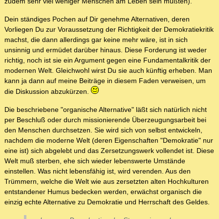
zudem sehr viel weniger Menschen am Leben sein müßten).
Dein ständiges Pochen auf Dir genehme Alternativen, deren
Vorliegen Du zur Voraussetzung der Richtigkeit der Demokratiekritik
machst, die dann allerdings gar keine mehr wäre, ist in sich
unsinnig und ermüdet darüber hinaus. Diese Forderung ist weder
richtig, noch ist sie ein Argument gegen eine Fundamentalkritik der
modernen Welt. Gleichwohl wirst Du sie auch künftig erheben. Man
kann ja dann auf meine Beiträge in diesem Faden verweisen, um
die Diskussion abzukürzen.
Die beschriebene "organische Alternative" läßt sich natürlich nicht
per Beschluß oder durch missionierende Überzeugungsarbeit bei
den Menschen durchsetzen. Sie wird sich von selbst entwickeln,
nachdem die moderne Welt (deren Eigenschaften "Demokratie" nur
eine ist) sich abgelebt und das Zersetzungswerk vollendet ist. Diese
Welt muß sterben, ehe sich wieder lebenswerte Umstände
einstellen. Was nicht lebensfähig ist, wird verenden. Aus den
Trümmern, welche die Welt wie aus zersetzten alten Hochkulturen
entstandener Humus bedecken werden, erwächst organisch die
einzig echte Alternative zu Demokratie und Herrschaft des Geldes.