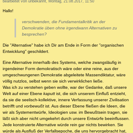
bearbeitet von unbekannt, Montag, 21.08.2017, 11:50
Hallo!
verschwenden, die Fundamentalkritik an der
Demokratie üben ohne irgendwann Alternativen zu
besprechen?
Die "Alternative" habe ich Dir am Ende in Form der "organischen
Entwicklung" geschildert.
Eine Alternative innerhalb des Systems, welche zwangsläufig in
irgendeiner Form demokratisch wäre oder eine reine, aus der
umgeschwungenen Demokratie abgeleitete Massendiktatur, wäre
völlig nutzlos, selbst wenn sie sich verwirklichen ließe.
Was ich zu verstehen geben wollte, war der Gedanke, daß unsere
Welt auf einer Ebene
kaputt
ist, die sich unserem Einfluß entzieht,
da sie die seelisch-kollektive, innere Verfassung unserer Zivilisation
betrifft und
vorbewußt
ist. Aus dieser Ebene fließen die Ideen, die
wir als Systementwürfe, Ideologien usw. im Bewußtsein tragen, sie
läßt sich aber nicht umgekehrt durch unsere Entwürfe beeinflussen.
Jede konstruierte Alternative würde rein gar nichts bewirken. Sie
würde als Ausfluß der Verfallsepoche, die uns hervorgebracht hat,