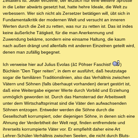
Zeitalters ist. Jeder einzelne, der letztlich nur eine weitere Sprosse
in die Leiter abwärts gesetzt hat, hatte hehre Ideale, die Welt zu
verbessern. Wer sich nicht als Zersetzer betätigen will, übt sich in
Fundamentalkritik der modernen Welt und versucht an inneren
Werten durch die Zeit zu retten, was nur zu retten ist. Das ist indes
keine äußerliche Tätigkeit, für die man Anerkennung und
Zuwendung bekäme, sondern eine einsame Haltung, die kaum
nach außen drängt und allenfalls mit anderen Einzelnen geteilt wird,
denen man zufällig begegnet.
Ich verweise hier auf Julius Evolas (â‡ Pöhser Faschist!
)
Büchlein "Den Tiger reiten", in dem er ausführt, daß heutzutage
sogar die familiären Traditionslinien, also das Verhältnis zwischen
Vätern und Söhnen (falls überhaupt vorhanden) derart gestört ist,
daß eine Weitergabe eigener Werte durch Vorbild und Erziehung
unmöglich geworden ist. Durch das Hamsterrad der Arbeitswelt
unter dem Wirtschaftsprimat sind die Väter den aufwachsenden
Söhnen entzogen. Entweder werden die Söhne durch die
Gesellschaft korrumpiert, oder diejenigen Söhne, in denen sich eine
Ahnung der Verderbtheit der Welt regt, finden entfremdete und
ihrerseits korrumpierte Väter vor. Er empfiehlt daher eine Art
Lehrer-Schüler-Verhältnis zwischen Seelen, die nicht durch Bluts-