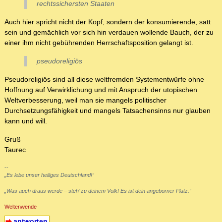
rechtssichersten Staaten
Auch hier spricht nicht der Kopf, sondern der konsumierende, satt
sein und gemächlich vor sich hin verdauen wollende Bauch, der zu
einer ihm nicht gebührenden Herrschaftsposition gelangt ist.
pseudoreligiös
Pseudoreligiös sind all diese weltfremden Systementwürfe ohne
Hoffnung auf Verwirklichung und mit Anspruch der utopischen
Weltverbesserung, weil man sie mangels politischer
Durchsetzungsfähigkeit und mangels Tatsachensinns nur glauben
kann und will.
Gruß
Taurec
--
„Es lebe unser heiliges Deutschland!“
„Was auch draus werde – steh’ zu deinem Volk! Es ist dein angeborner Platz.“
Weltenwende
antworten