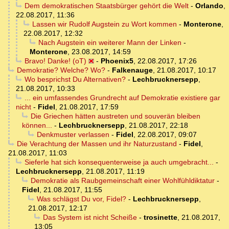
Dem demokratischen Staatsbürger gehört die Welt
-
Orlando
,
22.08.2017, 11:36
Lassen wir Rudolf Augstein zu Wort kommen
-
Monterone
,
22.08.2017, 12:32
Nach Augstein ein weiterer Mann der Linken
-
Monterone
,
23.08.2017, 14:59
Bravo! Danke! (oT)
-
Phoenix5
,
22.08.2017, 17:26
Demokratie? Welche? Wo?
-
Falkenauge
,
21.08.2017, 10:17
Wo besprichst Du Alternativen?
-
Lechbrucknersepp
,
21.08.2017, 10:33
... ein umfassendes Grundrecht auf Demokratie existiere gar
nicht
-
Fidel
,
21.08.2017, 17:59
Die Griechen hätten austreten und souverän bleiben
können...
-
Lechbrucknersepp
,
21.08.2017, 22:18
Denkmuster verlassen
-
Fidel
,
22.08.2017, 09:07
Die Verachtung der Massen und ihr Naturzustand
-
Fidel
,
21.08.2017, 11:03
Sieferle hat sich konsequenterweise ja auch umgebracht...
-
Lechbrucknersepp
,
21.08.2017, 11:19
Demokratie als Raubgemeinschaft einer Wohlfühldiktatur
-
Fidel
,
21.08.2017, 11:55
Was schlägst Du vor, Fidel?
-
Lechbrucknersepp
,
21.08.2017, 12:17
Das System ist nicht Scheiße
-
trosinette
,
21.08.2017,
13:05