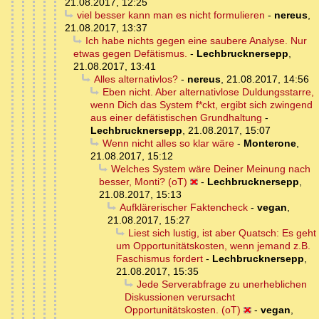
21.08.2017, 12:25
viel besser kann man es nicht formulieren
-
nereus
,
21.08.2017, 13:37
Ich habe nichts gegen eine saubere Analyse. Nur
etwas gegen Defätismus.
-
Lechbrucknersepp
,
21.08.2017, 13:41
Alles alternativlos?
-
nereus
,
21.08.2017, 14:56
Eben nicht. Aber alternativlose Duldungsstarre,
wenn Dich das System f*ckt, ergibt sich zwingend
aus einer defätistischen Grundhaltung
-
Lechbrucknersepp
,
21.08.2017, 15:07
Wenn nicht alles so klar wäre
-
Monterone
,
21.08.2017, 15:12
Welches System wäre Deiner Meinung nach
besser, Monti? (oT)
-
Lechbrucknersepp
,
21.08.2017, 15:13
Aufklärerischer Faktencheck
-
vegan
,
21.08.2017, 15:27
Liest sich lustig, ist aber Quatsch: Es geht
um Opportunitätskosten, wenn jemand z.B.
Faschismus fordert
-
Lechbrucknersepp
,
21.08.2017, 15:35
Jede Serverabfrage zu unerheblichen
Diskussionen verursacht
Opportunitätskosten. (oT)
-
vegan
,