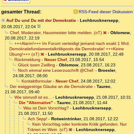
gesamter Thread:
RSS-Feed dieser Diskussion
Auf Du und Du mit der Demokratie
-
Lechbrucknersepp
,
20.08.2017, 22:04
Chef, Moderator, Hausmeister bitte melden. (oT)
-
Oblomow
,
20.08.2017, 22:19
+++Alarm!+++ Im Forum verteidigt jemand nach exakt 1 Mrd.
Demokratiefundamentalkritikposts die Demokratie! +++Keine
Übung!+++ (oT)
-
Lechbrucknersepp
,
20.08.2017, 22:48
Rückmeldung
-
Neuer Chef
,
23.08.2017, 15:54
Glück issen Zwilling
-
Oblomow
,
23.08.2017, 16:23
Noch einmal eine Leserzuschrift @Chef:
-
Broesler
,
24.08.2017, 08:00
Kontaktformular
-
Neuer Chef
,
24.08.2017, 12:02
Der ewiggestrige Glaube an die Demokratie
-
Taurec
,
21.08.2017, 09:40
Wie sinnvoll ist es...
-
Lechbrucknersepp
,
21.08.2017, 10:31
Die "Alternative"
-
Taurec
,
21.08.2017, 11:44
Was ist Dein Vorschlag?
-
Lechbrucknersepp
,
21.08.2017, 11:50
Ach Sepp!
-
Rotweintrinker
,
21.08.2017, 12:22
Kein Vorschlag oder konkrete Kritik gefunden. Nur
Tränen im Wein. (oT)
-
Lechbrucknersepp
,