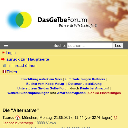
Suche:
Los
Login
zurück zur Hauptseite
in Thread öffnen
Ticker
Fluchtburg autark am Meer
|
Zum Tode Jürgen Küßners
|
Bücher vom Kopp-Verlag |
Datenschutzerklärung
Unterstützen Sie das Gelbe Forum
durch
Käufe bei Amazon
! |
Weitere Buchempfehlungen
und
Amazonnavigation
|
Cookie-Einstellungen
Die "Alternative"
Taurec
,
München
,
Montag, 21.08.2017, 11:44
(vor 3274 Tagen)
@
Lechbrucknersepp
10099 Views