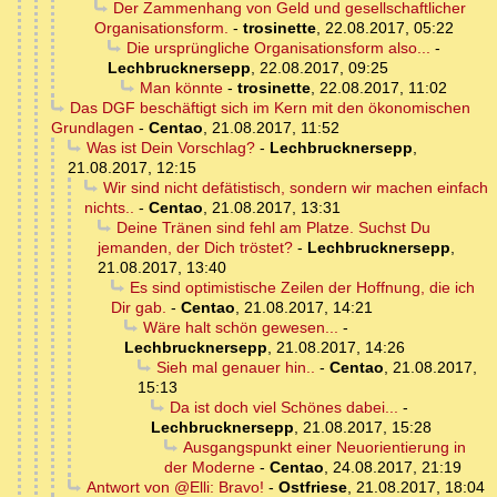
Der Zammenhang von Geld und gesellschaftlicher
Organisationsform.
-
trosinette
,
22.08.2017, 05:22
Die ursprüngliche Organisationsform also...
-
Lechbrucknersepp
,
22.08.2017, 09:25
Man könnte
-
trosinette
,
22.08.2017, 11:02
Das DGF beschäftigt sich im Kern mit den ökonomischen
Grundlagen
-
Centao
,
21.08.2017, 11:52
Was ist Dein Vorschlag?
-
Lechbrucknersepp
,
21.08.2017, 12:15
Wir sind nicht defätistisch, sondern wir machen einfach
nichts..
-
Centao
,
21.08.2017, 13:31
Deine Tränen sind fehl am Platze. Suchst Du
jemanden, der Dich tröstet?
-
Lechbrucknersepp
,
21.08.2017, 13:40
Es sind optimistische Zeilen der Hoffnung, die ich
Dir gab.
-
Centao
,
21.08.2017, 14:21
Wäre halt schön gewesen...
-
Lechbrucknersepp
,
21.08.2017, 14:26
Sieh mal genauer hin..
-
Centao
,
21.08.2017,
15:13
Da ist doch viel Schönes dabei...
-
Lechbrucknersepp
,
21.08.2017, 15:28
Ausgangspunkt einer Neuorientierung in
der Moderne
-
Centao
,
24.08.2017, 21:19
Antwort von @Elli: Bravo!
-
Ostfriese
,
21.08.2017, 18:04