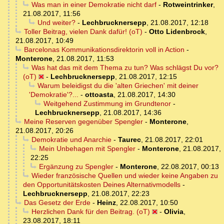
Was man in einer Demokratie nicht darf
-
Rotweintrinker
,
21.08.2017, 11:56
Und weiter?
-
Lechbrucknersepp
,
21.08.2017, 12:18
Toller Beitrag, vielen Dank dafür! (oT)
-
Otto Lidenbrock
,
21.08.2017, 10:49
Barcelonas Kommunikationsdirektorin voll in Action
-
Monterone
,
21.08.2017, 11:53
Was hat das mit dem Thema zu tun? Was schlägst Du vor?
(oT)
-
Lechbrucknersepp
,
21.08.2017, 12:15
Warum beleidigst du die 'alten Griechen' mit deiner
'Demokratie'?...
-
ottoasta
,
21.08.2017, 14:30
Weitgehend Zustimmung im Grundtenor
-
Lechbrucknersepp
,
21.08.2017, 14:36
Meine Reserven gegenüber Spengler
-
Monterone
,
21.08.2017, 20:26
Demokratie und Anarchie
-
Taurec
,
21.08.2017, 22:01
Mein Unbehagen mit Spengler
-
Monterone
,
21.08.2017,
22:25
Ergänzung zu Spengler
-
Monterone
,
22.08.2017, 00:13
Wieder französische Quellen und wieder keine Angaben zu
den Opportunitätskosten Deines Alternativmodells
-
Lechbrucknersepp
,
21.08.2017, 22:23
Das Gesetz der Erde
-
Heinz
,
22.08.2017, 10:50
Herzlichen Dank für den Beitrag. (oT)
-
Olivia
,
23.08.2017, 18:11