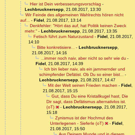
Hier ist Dein verbesserungsvorschlag
-
Lechbrucknersepp
,
21.08.2017, 13:30
Wir Feinde des allgemeinen Wahlrechts hören nicht
auf...
-
Fidel
,
21.08.2017, 13:14
Denkfehler: "Hört das auf, hat Politik keinen Zweck
mehr."
-
Lechbrucknersepp
,
21.08.2017, 13:35
Fetisch führt zum Naturzustand
-
Fidel
,
21.08.2017,
14:10
Bitte konkretisiere...
-
Lechbrucknersepp
,
21.08.2017, 14:16
...immer noch naiv, aber nicht so sehr wie du
-
Fidel
,
21.08.2017, 14:39
Ich bin lieber naiv, als ein jammernder und
schimpfender Defätist. Ob Du so einer bist...
-
Lechbrucknersepp
,
21.08.2017, 14:47
Mit der Welt seinen Frieden machen
-
Fidel
,
21.08.2017, 15:15
Gut, dass Du eine Kristallkugel hast, Die
Dir sagt, dass Defätismus alternativlos ist.
(oT)
-
Lechbrucknersepp
,
21.08.2017,
15:18
Zynismus ist der Hochmut des
Unterlegenen - Sieferle (oT)
-
Fidel
,
21.08.2017, 15:50
Aus Deinem Munde und in diesem