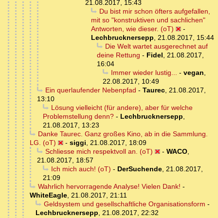
21.08.2017, 15:43
Du bist mir schon öfters aufgefallen,
mit so "konstruktiven und sachlichen"
Antworten, wie dieser. (oT)
-
Lechbrucknersepp
,
21.08.2017, 15:44
Die Welt wartet ausgerechnet auf
deine Rettung
-
Fidel
,
21.08.2017,
16:04
Immer wieder lustig...
-
vegan
,
22.08.2017, 10:49
Ein querlaufender Nebenpfad
-
Taurec
,
21.08.2017,
13:10
Lösung vielleicht (für andere), aber für welche
Problemstellung denn?
-
Lechbrucknersepp
,
21.08.2017, 13:23
Danke Taurec. Ganz großes Kino, ab in die Sammlung.
LG. (oT)
-
siggi
,
21.08.2017, 18:09
Schliesse mich respektvoll an. (oT)
-
WACO
,
21.08.2017, 18:57
Ich mich auch! (oT)
-
DerSuchende
,
21.08.2017,
21:09
Wahrlich hervorragende Analyse! Vielen Dank!
-
WhiteEagle
,
21.08.2017, 21:11
Geldsystem und gesellschaftliche Organisationsform
-
Lechbrucknersepp
,
21.08.2017, 22:32