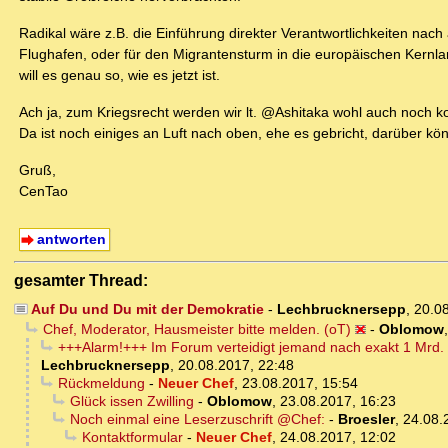
Radikal wäre z.B. die Einführung direkter Verantwortlichkeiten nach
Flughafen, oder für den Migrantensturm in die europäischen Kern
will es genau so, wie es jetzt ist.
Ach ja, zum Kriegsrecht werden wir lt. @Ashitaka wohl auch noch 
Da ist noch einiges an Luft nach oben, ehe es gebricht, darüber k
Gruß,
CenTao
antworten
gesamter Thread:
Auf Du und Du mit der Demokratie
-
Lechbrucknersepp
,
20.0
Chef, Moderator, Hausmeister bitte melden. (oT)
-
Oblomow
+++Alarm!+++ Im Forum verteidigt jemand nach exakt 1 Mrd.
Lechbrucknersepp
,
20.08.2017, 22:48
Rückmeldung
-
Neuer Chef
,
23.08.2017, 15:54
Glück issen Zwilling
-
Oblomow
,
23.08.2017, 16:23
Noch einmal eine Leserzuschrift @Chef:
-
Broesler
,
24.08.
Kontaktformular
-
Neuer Chef
,
24.08.2017, 12:02