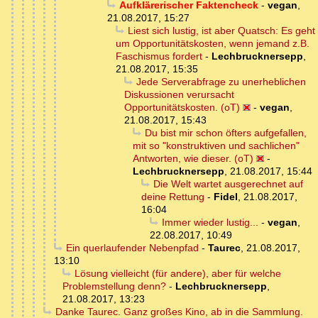
Aufklärerischer Faktencheck
-
vegan
,
21.08.2017, 15:27
Liest sich lustig, ist aber Quatsch: Es geht
um Opportunitätskosten, wenn jemand z.B.
Faschismus fordert
-
Lechbrucknersepp
,
21.08.2017, 15:35
Jede Serverabfrage zu unerheblichen
Diskussionen verursacht
Opportunitätskosten. (oT)
-
vegan
,
21.08.2017, 15:43
Du bist mir schon öfters aufgefallen,
mit so "konstruktiven und sachlichen"
Antworten, wie dieser. (oT)
-
Lechbrucknersepp
,
21.08.2017, 15:44
Die Welt wartet ausgerechnet auf
deine Rettung
-
Fidel
,
21.08.2017,
16:04
Immer wieder lustig...
-
vegan
,
22.08.2017, 10:49
Ein querlaufender Nebenpfad
-
Taurec
,
21.08.2017,
13:10
Lösung vielleicht (für andere), aber für welche
Problemstellung denn?
-
Lechbrucknersepp
,
21.08.2017, 13:23
Danke Taurec. Ganz großes Kino, ab in die Sammlung.