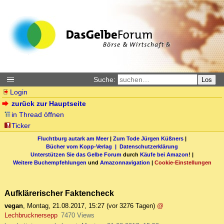
Suche:
Los
Login
zurück zur Hauptseite
in Thread öffnen
Ticker
Fluchtburg autark am Meer
|
Zum Tode Jürgen Küßners
|
Bücher vom Kopp-Verlag |
Datenschutzerklärung
Unterstützen Sie das Gelbe Forum
durch
Käufe bei Amazon
! |
Weitere Buchempfehlungen
und
Amazonnavigation
|
Cookie-Einstellungen
Aufklärerischer Faktencheck
vegan
,
Montag, 21.08.2017, 15:27
(vor 3276 Tagen)
@
Lechbrucknersepp
7470 Views