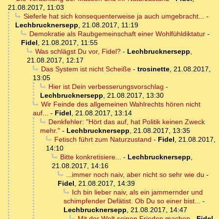
21.08.2017, 11:03
Sieferle hat sich konsequenterweise ja auch umgebracht...
-
Lechbrucknersepp
,
21.08.2017, 11:19
Demokratie als Raubgemeinschaft einer Wohlfühldiktatur
-
Fidel
,
21.08.2017, 11:55
Was schlägst Du vor, Fidel?
-
Lechbrucknersepp
,
21.08.2017, 12:17
Das System ist nicht Scheiße
-
trosinette
,
21.08.2017,
13:05
Hier ist Dein verbesserungsvorschlag
-
Lechbrucknersepp
,
21.08.2017, 13:30
Wir Feinde des allgemeinen Wahlrechts hören nicht
auf...
-
Fidel
,
21.08.2017, 13:14
Denkfehler: "Hört das auf, hat Politik keinen Zweck
mehr."
-
Lechbrucknersepp
,
21.08.2017, 13:35
Fetisch führt zum Naturzustand
-
Fidel
,
21.08.2017,
14:10
Bitte konkretisiere...
-
Lechbrucknersepp
,
21.08.2017, 14:16
...immer noch naiv, aber nicht so sehr wie du
-
Fidel
,
21.08.2017, 14:39
Ich bin lieber naiv, als ein jammernder und
schimpfender Defätist. Ob Du so einer bist...
-
Lechbrucknersepp
,
21.08.2017, 14:47
Mit der Welt seinen Frieden machen
-
Fidel
,