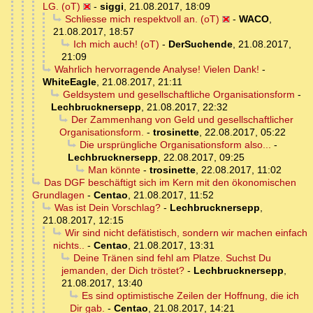
LG. (oT)
-
siggi
,
21.08.2017, 18:09
Schliesse mich respektvoll an. (oT)
-
WACO
,
21.08.2017, 18:57
Ich mich auch! (oT)
-
DerSuchende
,
21.08.2017,
21:09
Wahrlich hervorragende Analyse! Vielen Dank!
-
WhiteEagle
,
21.08.2017, 21:11
Geldsystem und gesellschaftliche Organisationsform
-
Lechbrucknersepp
,
21.08.2017, 22:32
Der Zammenhang von Geld und gesellschaftlicher
Organisationsform.
-
trosinette
,
22.08.2017, 05:22
Die ursprüngliche Organisationsform also...
-
Lechbrucknersepp
,
22.08.2017, 09:25
Man könnte
-
trosinette
,
22.08.2017, 11:02
Das DGF beschäftigt sich im Kern mit den ökonomischen
Grundlagen
-
Centao
,
21.08.2017, 11:52
Was ist Dein Vorschlag?
-
Lechbrucknersepp
,
21.08.2017, 12:15
Wir sind nicht defätistisch, sondern wir machen einfach
nichts..
-
Centao
,
21.08.2017, 13:31
Deine Tränen sind fehl am Platze. Suchst Du
jemanden, der Dich tröstet?
-
Lechbrucknersepp
,
21.08.2017, 13:40
Es sind optimistische Zeilen der Hoffnung, die ich
Dir gab.
-
Centao
,
21.08.2017, 14:21