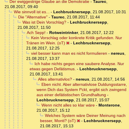
Der ewiggestrige Glaube an die Demokratie
-
Taurec
,
21.08.2017, 09:40
Wie sinnvoll ist es...
-
Lechbrucknersepp
,
21.08.2017, 10:31
Die "Alternative"
-
Taurec
,
21.08.2017, 11:44
Was ist Dein Vorschlag?
-
Lechbrucknersepp
,
21.08.2017, 11:50
Ach Sepp!
-
Rotweintrinker
,
21.08.2017, 12:22
Kein Vorschlag oder konkrete Kritik gefunden. Nur
Tränen im Wein. (oT)
-
Lechbrucknersepp
,
21.08.2017, 12:25
viel besser kann man es nicht formulieren
-
nereus
,
21.08.2017, 13:37
Ich habe nichts gegen eine saubere Analyse. Nur
etwas gegen Defätismus.
-
Lechbrucknersepp
,
21.08.2017, 13:41
Alles alternativlos?
-
nereus
,
21.08.2017, 14:56
Eben nicht. Aber alternativlose Duldungsstarre,
wenn Dich das System f*ckt, ergibt sich zwingend
aus einer defätistischen Grundhaltung
-
Lechbrucknersepp
,
21.08.2017, 15:07
Wenn nicht alles so klar wäre
-
Monterone
,
21.08.2017, 15:12
Welches System wäre Deiner Meinung nach
besser, Monti? (oT)
-
Lechbrucknersepp
,
21.08.2017, 15:13