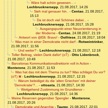
Wäre halt schön gewesen...
-
Lechbrucknersepp
,
21.08.2017, 14:26
Sieh mal genauer hin..
-
Centao
,
21.08.2017,
15:13
Da ist doch viel Schönes dabei...
-
Lechbrucknersepp
,
21.08.2017, 15:28
Ausgangspunkt einer Neuorientierung in
der Moderne
-
Centao
,
24.08.2017, 21:19
Antwort von @Elli: Bravo!
-
Ostfriese
,
21.08.2017, 18:04
Was man in einer Demokratie nicht darf
-
Rotweintrinker
,
21.08.2017, 11:56
Und weiter?
-
Lechbrucknersepp
,
21.08.2017, 12:18
Toller Beitrag, vielen Dank dafür! (oT)
-
Otto Lidenbrock
,
21.08.2017, 10:49
Barcelonas Kommunikationsdirektorin voll in Action
-
Monterone
,
21.08.2017, 11:53
Was hat das mit dem Thema zu tun? Was schlägst Du vor?
(oT)
-
Lechbrucknersepp
,
21.08.2017, 12:15
Warum beleidigst du die 'alten Griechen' mit deiner
'Demokratie'?...
-
ottoasta
,
21.08.2017, 14:30
Weitgehend Zustimmung im Grundtenor
-
Lechbrucknersepp
,
21.08.2017, 14:36
Meine Reserven gegenüber Spengler
-
Monterone
,
21.08.2017, 20:26
Demokratie und Anarchie
-
Taurec
,
21.08.2017, 22:01