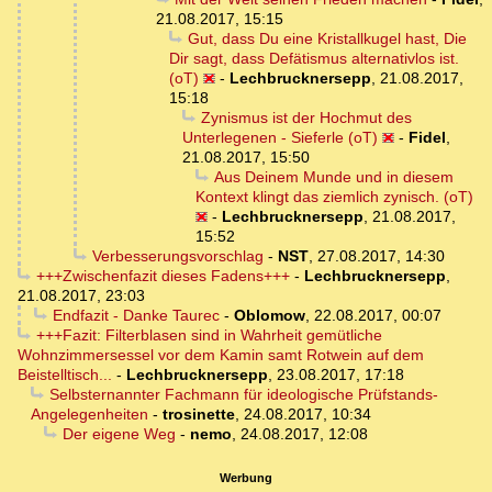
21.08.2017, 15:15
Gut, dass Du eine Kristallkugel hast, Die
Dir sagt, dass Defätismus alternativlos ist.
(oT)
-
Lechbrucknersepp
,
21.08.2017,
15:18
Zynismus ist der Hochmut des
Unterlegenen - Sieferle (oT)
-
Fidel
,
21.08.2017, 15:50
Aus Deinem Munde und in diesem
Kontext klingt das ziemlich zynisch. (oT)
-
Lechbrucknersepp
,
21.08.2017,
15:52
Verbesserungsvorschlag
-
NST
,
27.08.2017, 14:30
+++Zwischenfazit dieses Fadens+++
-
Lechbrucknersepp
,
21.08.2017, 23:03
Endfazit - Danke Taurec
-
Oblomow
,
22.08.2017, 00:07
+++Fazit: Filterblasen sind in Wahrheit gemütliche
Wohnzimmersessel vor dem Kamin samt Rotwein auf dem
Beistelltisch...
-
Lechbrucknersepp
,
23.08.2017, 17:18
Selbsternannter Fachmann für ideologische Prüfstands-
Angelegenheiten
-
trosinette
,
24.08.2017, 10:34
Der eigene Weg
-
nemo
,
24.08.2017, 12:08
Werbung