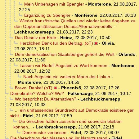
Mein Unbehagen mit Spengler
-
Monterone
,
21.08.2017,
22:25
Ergänzung zu Spengler
-
Monterone
,
22.08.2017, 00:13
Wieder französische Quellen und wieder keine Angaben zu
den Opportunitätskosten Deines Alternativmodells
-
Lechbrucknersepp
,
21.08.2017, 22:23
Das Gesetz der Erde
-
Heinz
,
22.08.2017, 10:50
Herzlichen Dank für den Beitrag. (oT)
-
Olivia
,
23.08.2017, 18:11
Dem demokratischen Staatsbürger gehört die Welt
-
Orlando
,
22.08.2017, 11:36
Lassen wir Rudolf Augstein zu Wort kommen
-
Monterone
,
22.08.2017, 12:32
Nach Augstein ein weiterer Mann der Linken
-
Monterone
,
23.08.2017, 14:59
Bravo! Danke! (oT)
-
Phoenix5
,
22.08.2017, 17:26
Demokratie? Welche? Wo?
-
Falkenauge
,
21.08.2017, 10:17
Wo besprichst Du Alternativen?
-
Lechbrucknersepp
,
21.08.2017, 10:33
... ein umfassendes Grundrecht auf Demokratie existiere gar
nicht
-
Fidel
,
21.08.2017, 17:59
Die Griechen hätten austreten und souverän bleiben
können...
-
Lechbrucknersepp
,
21.08.2017, 22:18
Denkmuster verlassen
-
Fidel
,
22.08.2017, 09:07
Die Verachtung der Massen und ihr Naturzustand
-
Fidel
,