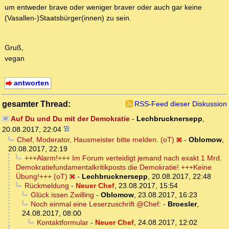
um entweder brave oder weniger braver oder auch gar keine
(Vasallen-)Staatsbürger(innen) zu sein.
Gruß,
vegan
antworten
gesamter Thread:
RSS-Feed dieser Diskussion
Auf Du und Du mit der Demokratie
-
Lechbrucknersepp
,
20.08.2017, 22:04
Chef, Moderator, Hausmeister bitte melden. (oT)
-
Oblomow
,
20.08.2017, 22:19
+++Alarm!+++ Im Forum verteidigt jemand nach exakt 1 Mrd.
Demokratiefundamentalkritikposts die Demokratie! +++Keine
Übung!+++ (oT)
-
Lechbrucknersepp
,
20.08.2017, 22:48
Rückmeldung
-
Neuer Chef
,
23.08.2017, 15:54
Glück issen Zwilling
-
Oblomow
,
23.08.2017, 16:23
Noch einmal eine Leserzuschrift @Chef:
-
Broesler
,
24.08.2017, 08:00
Kontaktformular
-
Neuer Chef
,
24.08.2017, 12:02