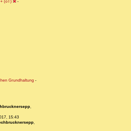
+ (oT)
-
ischen Grundhaltung
-
hbrucknersepp
,
017, 15:43
echbrucknersepp
,