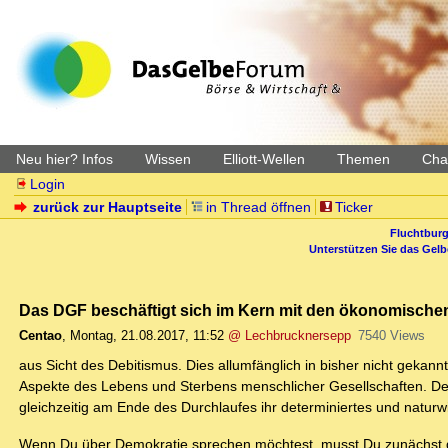
Neu hier? Infos
Wissen
Elliott-Wellen
Themen
Char
Login
zurück zur Hauptseite
in Thread öffnen
Ticker
Fluchtburg
Unterstützen Sie das Gel
Das DGF beschäftigt sich im Kern mit den ökonomische
Centao
,
Montag, 21.08.2017, 11:52
@ Lechbrucknersepp
7540 Views
aus Sicht des Debitismus. Dies allumfänglich in bisher nicht gekann
Aspekte des Lebens und Sterbens menschlicher Gesellschaften. Der
gleichzeitig am Ende des Durchlaufes ihr determiniertes und naturw
Wenn Du über Demokratie sprechen möchtest, musst Du zunächst de