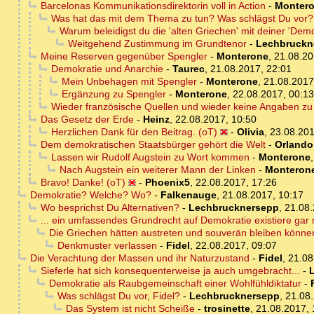
Barcelonas Kommunikationsdirektorin voll in Action
-
Monter
Was hat das mit dem Thema zu tun? Was schlägst Du vor?
Warum beleidigst du die 'alten Griechen' mit deiner 'Demok
Weitgehend Zustimmung im Grundtenor
-
Lechbruckn
Meine Reserven gegenüber Spengler
-
Monterone
,
21.08.20
Demokratie und Anarchie
-
Taurec
,
21.08.2017, 22:01
Mein Unbehagen mit Spengler
-
Monterone
,
21.08.2017
Ergänzung zu Spengler
-
Monterone
,
22.08.2017, 00:13
Wieder französische Quellen und wieder keine Angaben zu 
Das Gesetz der Erde
-
Heinz
,
22.08.2017, 10:50
Herzlichen Dank für den Beitrag. (oT)
-
Olivia
,
23.08.201
Dem demokratischen Staatsbürger gehört die Welt
-
Orlando
Lassen wir Rudolf Augstein zu Wort kommen
-
Monterone
Nach Augstein ein weiterer Mann der Linken
-
Monteron
Bravo! Danke! (oT)
-
Phoenix5
,
22.08.2017, 17:26
Demokratie? Welche? Wo?
-
Falkenauge
,
21.08.2017, 10:17
Wo besprichst Du Alternativen?
-
Lechbrucknersepp
,
21.08.
... ein umfassendes Grundrecht auf Demokratie existiere gar 
Die Griechen hätten austreten und souverän bleiben können
Denkmuster verlassen
-
Fidel
,
22.08.2017, 09:07
Die Verachtung der Massen und ihr Naturzustand
-
Fidel
,
21.08
Sieferle hat sich konsequenterweise ja auch umgebracht...
-
Demokratie als Raubgemeinschaft einer Wohlfühldiktatur
-
Was schlägst Du vor, Fidel?
-
Lechbrucknersepp
,
21.08.
Das System ist nicht Scheiße
-
trosinette
,
21.08.2017, 