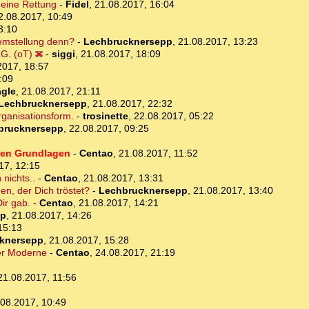
deine Rettung
-
Fidel
,
21.08.2017, 16:04
2.08.2017, 10:49
3:10
lemstellung denn?
-
Lechbrucknersepp
,
21.08.2017, 13:23
G. (oT)
-
siggi
,
21.08.2017, 18:09
2017, 18:57
:09
gle
,
21.08.2017, 21:11
Lechbrucknersepp
,
21.08.2017, 22:32
ganisationsform.
-
trosinette
,
22.08.2017, 05:22
brucknersepp
,
22.08.2017, 09:25
hen Grundlagen
-
Centao
,
21.08.2017, 11:52
17, 12:15
 nichts..
-
Centao
,
21.08.2017, 13:31
n, der Dich tröstet?
-
Lechbrucknersepp
,
21.08.2017, 13:40
Dir gab.
-
Centao
,
21.08.2017, 14:21
pp
,
21.08.2017, 14:26
15:13
knersepp
,
21.08.2017, 15:28
er Moderne
-
Centao
,
24.08.2017, 21:19
21.08.2017, 11:56
.08.2017, 10:49