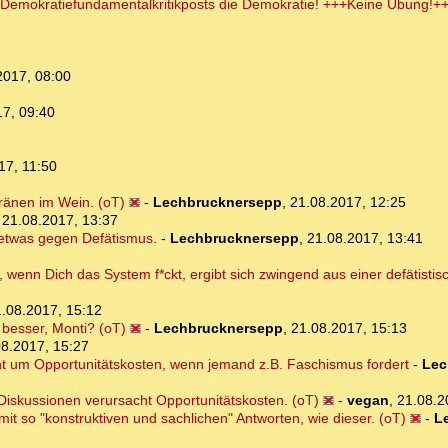
 Demokratiefundamentalkritikposts die Demokratie! +++Keine Übung!++
2017, 08:00
17, 09:40
17, 11:50
Tränen im Wein. (oT)
-
Lechbrucknersepp
,
21.08.2017, 12:25
,
21.08.2017, 13:37
 etwas gegen Defätismus.
-
Lechbrucknersepp
,
21.08.2017, 13:41
e, wenn Dich das System f*ckt, ergibt sich zwingend aus einer defätist
.08.2017, 15:12
besser, Monti? (oT)
-
Lechbrucknersepp
,
21.08.2017, 15:13
08.2017, 15:27
geht um Opportunitätskosten, wenn jemand z.B. Faschismus fordert
-
Lec
iskussionen verursacht Opportunitätskosten. (oT)
-
vegan
,
21.08.2
 mit so "konstruktiven und sachlichen" Antworten, wie dieser. (oT)
-
L