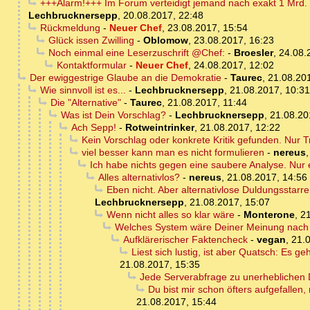
+++Alarm!+++ Im Forum verteidigt jemand nach exakt 1 Mrd.
Lechbrucknersepp
,
20.08.2017, 22:48
Rückmeldung
-
Neuer Chef
,
23.08.2017, 15:54
Glück issen Zwilling
-
Oblomow
,
23.08.2017, 16:23
Noch einmal eine Leserzuschrift @Chef:
-
Broesler
,
24.08.
Kontaktformular
-
Neuer Chef
,
24.08.2017, 12:02
Der ewiggestrige Glaube an die Demokratie
-
Taurec
,
21.08.20
Wie sinnvoll ist es...
-
Lechbrucknersepp
,
21.08.2017, 10:31
Die "Alternative"
-
Taurec
,
21.08.2017, 11:44
Was ist Dein Vorschlag?
-
Lechbrucknersepp
,
21.08.20
Ach Sepp!
-
Rotweintrinker
,
21.08.2017, 12:22
Kein Vorschlag oder konkrete Kritik gefunden. Nur 
viel besser kann man es nicht formulieren
-
nereus
Ich habe nichts gegen eine saubere Analyse. Nur
Alles alternativlos?
-
nereus
,
21.08.2017, 14:56
Eben nicht. Aber alternativlose Duldungsstarr
Lechbrucknersepp
,
21.08.2017, 15:07
Wenn nicht alles so klar wäre
-
Monterone
,
21
Welches System wäre Deiner Meinung nach 
Aufklärerischer Faktencheck
-
vegan
,
21.
Liest sich lustig, ist aber Quatsch: Es 
21.08.2017, 15:35
Jede Serverabfrage zu unerheblichen D
Du bist mir schon öfters aufgefallen,
21.08.2017, 15:44