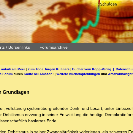
ts / Börsenlinks
Forumsarchive
 autark am Meer
|
Zum Tode Jürgen Küßners
|
Bücher vom Kopp-Verlag |
Datenschut
be Forum
durch
Käufe bei Amazon
! |
Weitere Buchempfehlungen
und
Amazonnavigat
n Grundlagen
ter, vollständig systemübergreifender Denk- und Lesart, unter Einbezie
 Debitismus erzwang in seiner Entwicklung die heutige Demokratieform
issenschaftlich basiertes Ende.
n Debitismus in seiner Zwangsläufigkeit widerlegen, ein schweres F