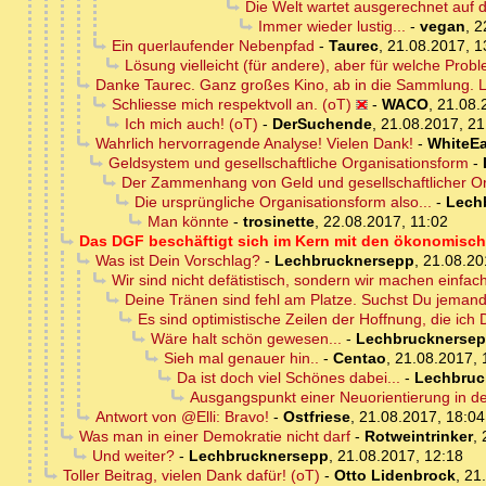
Die Welt wartet ausgerechnet auf 
Immer wieder lustig...
-
vegan
,
2
Ein querlaufender Nebenpfad
-
Taurec
,
21.08.2017, 1
Lösung vielleicht (für andere), aber für welche Prob
Danke Taurec. Ganz großes Kino, ab in die Sammlung. L
Schliesse mich respektvoll an. (oT)
-
WACO
,
21.08.
Ich mich auch! (oT)
-
DerSuchende
,
21.08.2017, 21
Wahrlich hervorragende Analyse! Vielen Dank!
-
WhiteEa
Geldsystem und gesellschaftliche Organisationsform
-
Der Zammenhang von Geld und gesellschaftlicher Or
Die ursprüngliche Organisationsform also...
-
Lech
Man könnte
-
trosinette
,
22.08.2017, 11:02
Das DGF beschäftigt sich im Kern mit den ökonomisc
Was ist Dein Vorschlag?
-
Lechbrucknersepp
,
21.08.20
Wir sind nicht defätistisch, sondern wir machen einfach
Deine Tränen sind fehl am Platze. Suchst Du jemande
Es sind optimistische Zeilen der Hoffnung, die ich 
Wäre halt schön gewesen...
-
Lechbrucknerse
Sieh mal genauer hin..
-
Centao
,
21.08.2017, 
Da ist doch viel Schönes dabei...
-
Lechbruc
Ausgangspunkt einer Neuorientierung in d
Antwort von @Elli: Bravo!
-
Ostfriese
,
21.08.2017, 18:04
Was man in einer Demokratie nicht darf
-
Rotweintrinker
,
Und weiter?
-
Lechbrucknersepp
,
21.08.2017, 12:18
Toller Beitrag, vielen Dank dafür! (oT)
-
Otto Lidenbrock
,
21