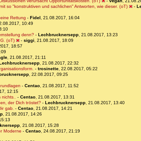
iskussionen verursacht Opportunitätskosten. (oT)
-
vegan
,
21.08.2
 mit so "konstruktiven und sachlichen" Antworten, wie dieser. (oT)
-
L
deine Rettung
-
Fidel
,
21.08.2017, 16:04
2.08.2017, 10:49
3:10
lemstellung denn?
-
Lechbrucknersepp
,
21.08.2017, 13:23
G. (oT)
-
siggi
,
21.08.2017, 18:09
2017, 18:57
:09
gle
,
21.08.2017, 21:11
Lechbrucknersepp
,
21.08.2017, 22:32
ganisationsform.
-
trosinette
,
22.08.2017, 05:22
brucknersepp
,
22.08.2017, 09:25
Grundlagen
-
Centao
,
21.08.2017, 11:52
17, 12:15
 nichts..
-
Centao
,
21.08.2017, 13:31
n, der Dich tröstet?
-
Lechbrucknersepp
,
21.08.2017, 13:40
Dir gab.
-
Centao
,
21.08.2017, 14:21
pp
,
21.08.2017, 14:26
15:13
knersepp
,
21.08.2017, 15:28
er Moderne
-
Centao
,
24.08.2017, 21:19