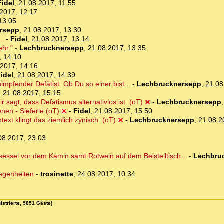
Fidel
,
21.08.2017, 11:55
2017, 12:17
13:05
rsepp
,
21.08.2017, 13:30
..
-
Fidel
,
21.08.2017, 13:14
ehr."
-
Lechbrucknersepp
,
21.08.2017, 13:35
, 14:10
.2017, 14:16
idel
,
21.08.2017, 14:39
himpfender Defätist. Ob Du so einer bist...
-
Lechbrucknersepp
,
21.08
,
21.08.2017, 15:15
ir sagt, dass Defätismus alternativlos ist. (oT)
-
Lechbrucknersepp
nen - Sieferle (oT)
-
Fidel
,
21.08.2017, 15:50
xt klingt das ziemlich zynisch. (oT)
-
Lechbrucknersepp
,
21.08.2
08.2017, 23:03
sessel vor dem Kamin samt Rotwein auf dem Beistelltisch...
-
Lechbru
legenheiten
-
trosinette
,
24.08.2017, 10:34
istrierte, 5851 Gäste)