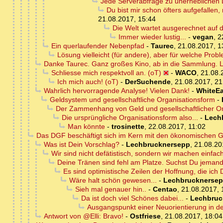
Jede Serverabfrage zu unerheblichen D
Du bist mir schon öfters aufgefallen,
21.08.2017, 15:44
Die Welt wartet ausgerechnet auf 
Immer wieder lustig...
-
vegan
,
2
Ein querlaufender Nebenpfad
-
Taurec
,
21.08.2017, 1
Lösung vielleicht (für andere), aber für welche Prob
Danke Taurec. Ganz großes Kino, ab in die Sammlung. L
Schliesse mich respektvoll an. (oT)
-
WACO
,
21.08.
Ich mich auch! (oT)
-
DerSuchende
,
21.08.2017, 21
Wahrlich hervorragende Analyse! Vielen Dank!
-
WhiteEa
Geldsystem und gesellschaftliche Organisationsform
-
Der Zammenhang von Geld und gesellschaftlicher Or
Die ursprüngliche Organisationsform also...
-
Lech
Man könnte
-
trosinette
,
22.08.2017, 11:02
Das DGF beschäftigt sich im Kern mit den ökonomischen 
Was ist Dein Vorschlag?
-
Lechbrucknersepp
,
21.08.20
Wir sind nicht defätistisch, sondern wir machen einfach
Deine Tränen sind fehl am Platze. Suchst Du jemande
Es sind optimistische Zeilen der Hoffnung, die ich 
Wäre halt schön gewesen...
-
Lechbrucknerse
Sieh mal genauer hin..
-
Centao
,
21.08.2017, 
Da ist doch viel Schönes dabei...
-
Lechbruc
Ausgangspunkt einer Neuorientierung in d
Antwort von @Elli: Bravo!
-
Ostfriese
,
21.08.2017, 18:04