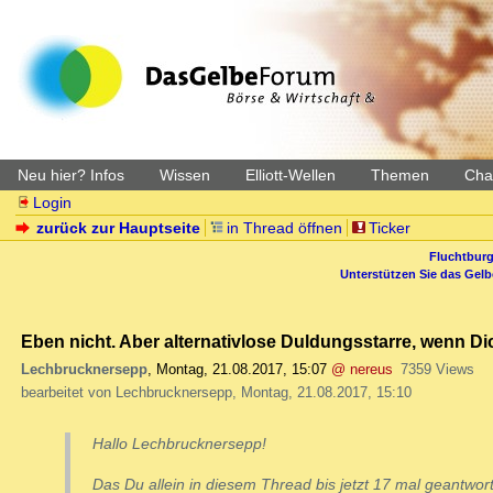
Neu hier? Infos
Wissen
Elliott-Wellen
Themen
Char
Login
zurück zur Hauptseite
in Thread öffnen
Ticker
Fluchtburg
Unterstützen Sie das Gel
Eben nicht. Aber alternativlose Duldungsstarre, wenn Di
Lechbrucknersepp
,
Montag, 21.08.2017, 15:07
@ nereus
7359 Views
bearbeitet von Lechbrucknersepp, Montag, 21.08.2017, 15:10
Hallo Lechbrucknersepp!
Das Du allein in diesem Thread bis jetzt 17 mal geantwort