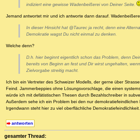
indiziert eine gewisse Wadenbeißerei von Deiner Seite.
Jemand antwortet mir und ich antworte dann darauf. Wadenbeißerei.
In dieser Hinsicht hat @Taurec ja recht, denn eine Alterna
Demokratie wagst Du nicht einmal zu denken.
Welche denn?
D.h. hier beginnt eigentlich schon das Problem, denn De
bereits von Beginn an fest und Dir wirst ungehalten, wen
Zielvorgabe streitig macht.
Ich bin ein Vertreter des Schweizer Modells, der gerne über Strass
Feind. Jammerbeppies ohne Lösungsvorschlage, die einen systemst
würde ich mit defätistischen Thesen durch Bezahlschreiber in subv
Außerdem sehe ich ein Problem bei den nur demokratiefeindlichen E
Irgendwann steht hier zu viel oberflächliche Demokratiefeindlichkei
antworten
gesamter Thread: