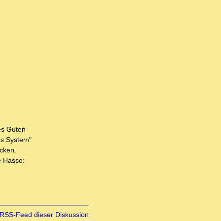
des Guten
as System"
icken.
e Hasso:
RSS-Feed dieser Diskussion