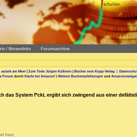
ts / Börsenlinks
Forumsarchive
 autark am Meer
|
Zum Tode Jürgen Küßners
|
Bücher vom Kopp-Verlag |
Datenschut
be Forum
durch
Käufe bei Amazon
! |
Weitere Buchempfehlungen
und
Amazonnavigat
ch das System f*ckt, ergibt sich zwingend aus einer defäti
et hast,