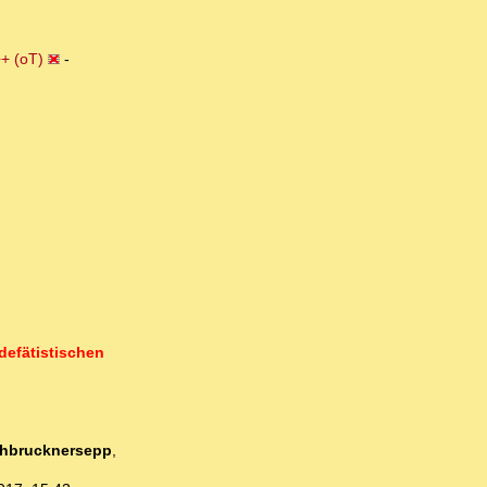
+ (oT)
-
defätistischen
hbrucknersepp
,