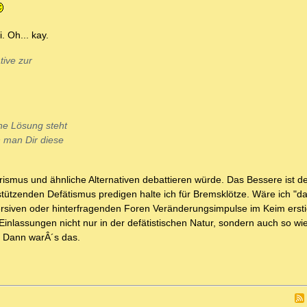
 Oh... kay.
tive zur
ine Lösung steht
n man Dir diese
erismus und ähnliche Alternativen debattieren würde. Das Bessere ist 
ützenden Defätismus predigen halte ich für Bremsklötze. Wäre ich "d
ersiven oder hinterfragenden Foren Veränderungsimpulse im Keim erst
inlassungen nicht nur in der defätistischen Natur, sondern auch so wi
t. Dann warÂ´s das.