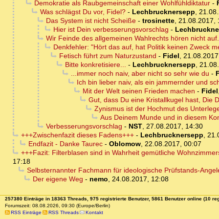
Demokratie als Raubgemeinschaft einer Wohlfühldiktatur
-
Was schlägst Du vor, Fidel?
-
Lechbrucknersepp
,
21.08.
Das System ist nicht Scheiße
-
trosinette
,
21.08.2017, 
Hier ist Dein verbesserungsvorschlag
-
Lechbruckne
Wir Feinde des allgemeinen Wahlrechts hören nicht auf.
Denkfehler: "Hört das auf, hat Politik keinen Zweck m
Fetisch führt zum Naturzustand
-
Fidel
,
21.08.2017
Bitte konkretisiere...
-
Lechbrucknersepp
,
21.08
...immer noch naiv, aber nicht so sehr wie du
-
F
Ich bin lieber naiv, als ein jammernder und sc
Mit der Welt seinen Frieden machen
-
Fidel
Gut, dass Du eine Kristallkugel hast, Die D
Zynismus ist der Hochmut des Unterlege
Aus Deinem Munde und in diesem Konte
Verbesserungsvorschlag
-
NST
,
27.08.2017, 14:30
+++Zwischenfazit dieses Fadens+++
-
Lechbrucknersepp
,
21.
Endfazit - Danke Taurec
-
Oblomow
,
22.08.2017, 00:07
+++Fazit: Filterblasen sind in Wahrheit gemütliche Wohnzimmer
17:18
Selbsternannter Fachmann für ideologische Prüfstands-Ange
Der eigene Weg
-
nemo
,
24.08.2017, 12:08
257380 Einträge in 18363 Threads, 975 registrierte Benutzer, 5861 Benutzer online (10 reg
Forumszeit: 08.08.2026, 09:30 (Europe/Berlin)
RSS Einträge
RSS Threads
Kontakt