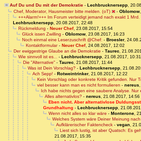
Auf Du und Du mit der Demokratie
-
Lechbrucknersepp
,
20.0
Chef, Moderator, Hausmeister bitte melden. (oT)
-
Oblomow
+++Alarm!+++ Im Forum verteidigt jemand nach exakt 1 Mrd.
Lechbrucknersepp
,
20.08.2017, 22:48
Rückmeldung
-
Neuer Chef
,
23.08.2017, 15:54
Glück issen Zwilling
-
Oblomow
,
23.08.2017, 16:23
Noch einmal eine Leserzuschrift @Chef:
-
Broesler
,
24.08.
Kontaktformular
-
Neuer Chef
,
24.08.2017, 12:02
Der ewiggestrige Glaube an die Demokratie
-
Taurec
,
21.08.20
Wie sinnvoll ist es...
-
Lechbrucknersepp
,
21.08.2017, 10:31
Die "Alternative"
-
Taurec
,
21.08.2017, 11:44
Was ist Dein Vorschlag?
-
Lechbrucknersepp
,
21.08.20
Ach Sepp!
-
Rotweintrinker
,
21.08.2017, 12:22
Kein Vorschlag oder konkrete Kritik gefunden. Nur 
viel besser kann man es nicht formulieren
-
nereus
Ich habe nichts gegen eine saubere Analyse. Nur
Alles alternativlos?
-
nereus
,
21.08.2017, 14:56
Eben nicht. Aber alternativlose Duldungsst
Grundhaltung
-
Lechbrucknersepp
,
21.08.201
Wenn nicht alles so klar wäre
-
Monterone
,
21
Welches System wäre Deiner Meinung nach 
Aufklärerischer Faktencheck
-
vegan
,
21.
Liest sich lustig, ist aber Quatsch: Es 
21.08.2017, 15:35