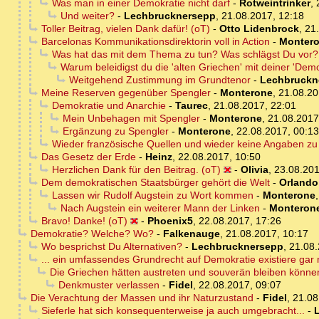
Was man in einer Demokratie nicht darf
-
Rotweintrinker
,
Und weiter?
-
Lechbrucknersepp
,
21.08.2017, 12:18
Toller Beitrag, vielen Dank dafür! (oT)
-
Otto Lidenbrock
,
21
Barcelonas Kommunikationsdirektorin voll in Action
-
Monter
Was hat das mit dem Thema zu tun? Was schlägst Du vor?
Warum beleidigst du die 'alten Griechen' mit deiner 'Demok
Weitgehend Zustimmung im Grundtenor
-
Lechbruckn
Meine Reserven gegenüber Spengler
-
Monterone
,
21.08.20
Demokratie und Anarchie
-
Taurec
,
21.08.2017, 22:01
Mein Unbehagen mit Spengler
-
Monterone
,
21.08.2017
Ergänzung zu Spengler
-
Monterone
,
22.08.2017, 00:13
Wieder französische Quellen und wieder keine Angaben zu 
Das Gesetz der Erde
-
Heinz
,
22.08.2017, 10:50
Herzlichen Dank für den Beitrag. (oT)
-
Olivia
,
23.08.201
Dem demokratischen Staatsbürger gehört die Welt
-
Orlando
Lassen wir Rudolf Augstein zu Wort kommen
-
Monterone
Nach Augstein ein weiterer Mann der Linken
-
Monteron
Bravo! Danke! (oT)
-
Phoenix5
,
22.08.2017, 17:26
Demokratie? Welche? Wo?
-
Falkenauge
,
21.08.2017, 10:17
Wo besprichst Du Alternativen?
-
Lechbrucknersepp
,
21.08.
... ein umfassendes Grundrecht auf Demokratie existiere gar 
Die Griechen hätten austreten und souverän bleiben können
Denkmuster verlassen
-
Fidel
,
22.08.2017, 09:07
Die Verachtung der Massen und ihr Naturzustand
-
Fidel
,
21.08
Sieferle hat sich konsequenterweise ja auch umgebracht...
-