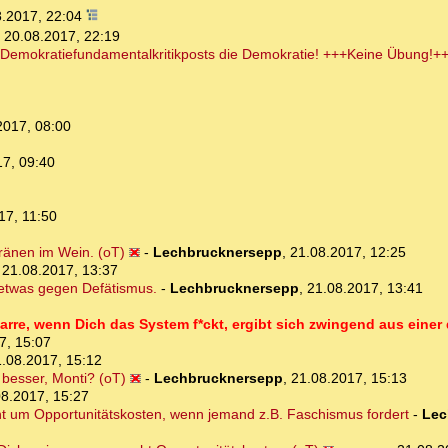
8.2017, 22:04
,
20.08.2017, 22:19
 Demokratiefundamentalkritikposts die Demokratie! +++Keine Übung!++
2017, 08:00
17, 09:40
17, 11:50
Tränen im Wein. (oT)
-
Lechbrucknersepp
,
21.08.2017, 12:25
,
21.08.2017, 13:37
 etwas gegen Defätismus.
-
Lechbrucknersepp
,
21.08.2017, 13:41
arre, wenn Dich das System f*ckt, ergibt sich zwingend aus einer 
7, 15:07
.08.2017, 15:12
besser, Monti? (oT)
-
Lechbrucknersepp
,
21.08.2017, 15:13
08.2017, 15:27
geht um Opportunitätskosten, wenn jemand z.B. Faschismus fordert
-
Lec