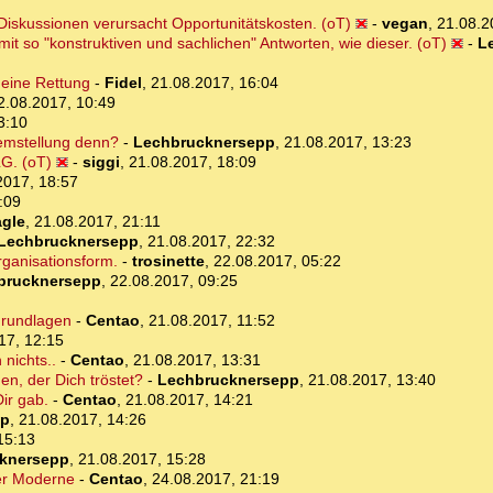
iskussionen verursacht Opportunitätskosten. (oT)
-
vegan
,
21.08.2
 mit so "konstruktiven und sachlichen" Antworten, wie dieser. (oT)
-
L
deine Rettung
-
Fidel
,
21.08.2017, 16:04
2.08.2017, 10:49
3:10
lemstellung denn?
-
Lechbrucknersepp
,
21.08.2017, 13:23
G. (oT)
-
siggi
,
21.08.2017, 18:09
2017, 18:57
:09
gle
,
21.08.2017, 21:11
Lechbrucknersepp
,
21.08.2017, 22:32
ganisationsform.
-
trosinette
,
22.08.2017, 05:22
brucknersepp
,
22.08.2017, 09:25
Grundlagen
-
Centao
,
21.08.2017, 11:52
17, 12:15
 nichts..
-
Centao
,
21.08.2017, 13:31
n, der Dich tröstet?
-
Lechbrucknersepp
,
21.08.2017, 13:40
Dir gab.
-
Centao
,
21.08.2017, 14:21
pp
,
21.08.2017, 14:26
15:13
knersepp
,
21.08.2017, 15:28
er Moderne
-
Centao
,
24.08.2017, 21:19