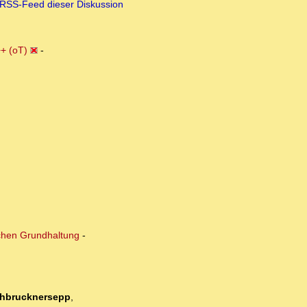
RSS-Feed dieser Diskussion
+ (oT)
-
ischen Grundhaltung
-
hbrucknersepp
,