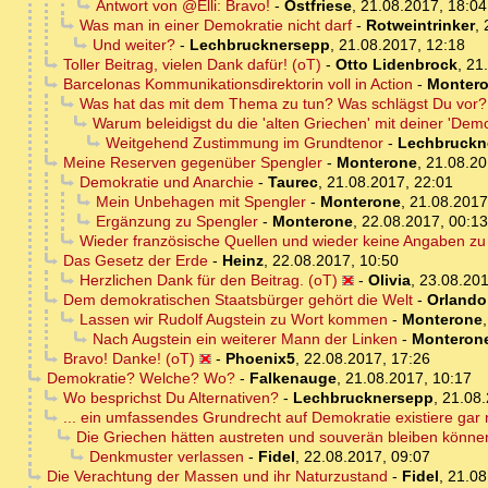
Antwort von @Elli: Bravo!
-
Ostfriese
,
21.08.2017, 18:04
Was man in einer Demokratie nicht darf
-
Rotweintrinker
,
Und weiter?
-
Lechbrucknersepp
,
21.08.2017, 12:18
Toller Beitrag, vielen Dank dafür! (oT)
-
Otto Lidenbrock
,
21
Barcelonas Kommunikationsdirektorin voll in Action
-
Monter
Was hat das mit dem Thema zu tun? Was schlägst Du vor?
Warum beleidigst du die 'alten Griechen' mit deiner 'Demok
Weitgehend Zustimmung im Grundtenor
-
Lechbruckn
Meine Reserven gegenüber Spengler
-
Monterone
,
21.08.20
Demokratie und Anarchie
-
Taurec
,
21.08.2017, 22:01
Mein Unbehagen mit Spengler
-
Monterone
,
21.08.2017
Ergänzung zu Spengler
-
Monterone
,
22.08.2017, 00:13
Wieder französische Quellen und wieder keine Angaben zu 
Das Gesetz der Erde
-
Heinz
,
22.08.2017, 10:50
Herzlichen Dank für den Beitrag. (oT)
-
Olivia
,
23.08.201
Dem demokratischen Staatsbürger gehört die Welt
-
Orlando
Lassen wir Rudolf Augstein zu Wort kommen
-
Monterone
Nach Augstein ein weiterer Mann der Linken
-
Monteron
Bravo! Danke! (oT)
-
Phoenix5
,
22.08.2017, 17:26
Demokratie? Welche? Wo?
-
Falkenauge
,
21.08.2017, 10:17
Wo besprichst Du Alternativen?
-
Lechbrucknersepp
,
21.08.
... ein umfassendes Grundrecht auf Demokratie existiere gar 
Die Griechen hätten austreten und souverän bleiben können
Denkmuster verlassen
-
Fidel
,
22.08.2017, 09:07
Die Verachtung der Massen und ihr Naturzustand
-
Fidel
,
21.08