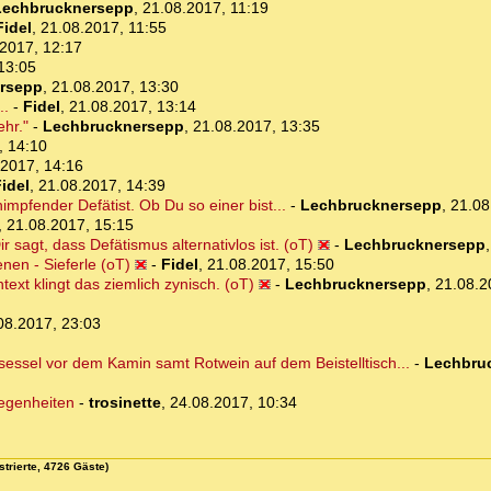
Lechbrucknersepp
,
21.08.2017, 11:19
Fidel
,
21.08.2017, 11:55
2017, 12:17
13:05
rsepp
,
21.08.2017, 13:30
..
-
Fidel
,
21.08.2017, 13:14
ehr."
-
Lechbrucknersepp
,
21.08.2017, 13:35
, 14:10
.2017, 14:16
idel
,
21.08.2017, 14:39
himpfender Defätist. Ob Du so einer bist...
-
Lechbrucknersepp
,
21.08
,
21.08.2017, 15:15
ir sagt, dass Defätismus alternativlos ist. (oT)
-
Lechbrucknersepp
nen - Sieferle (oT)
-
Fidel
,
21.08.2017, 15:50
xt klingt das ziemlich zynisch. (oT)
-
Lechbrucknersepp
,
21.08.2
08.2017, 23:03
sessel vor dem Kamin samt Rotwein auf dem Beistelltisch...
-
Lechbru
legenheiten
-
trosinette
,
24.08.2017, 10:34
strierte, 4726 Gäste)