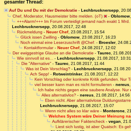
gesamter Thread:
Auf Du und Du mit der Demokratie
-
Lechbrucknersepp
,
20.0
Chef, Moderator, Hausmeister bitte melden. (oT)
-
Oblomow
+++Alarm!+++ Im Forum verteidigt jemand nach exakt 1 Mrd.
Lechbrucknersepp
,
20.08.2017, 22:48
Rückmeldung
-
Neuer Chef
,
23.08.2017, 15:54
Glück issen Zwilling
-
Oblomow
,
23.08.2017, 16:23
Noch einmal eine Leserzuschrift @Chef:
-
Broesler
,
24.08.
Kontaktformular
-
Neuer Chef
,
24.08.2017, 12:02
Der ewiggestrige Glaube an die Demokratie
-
Taurec
,
21.08.20
Wie sinnvoll ist es...
-
Lechbrucknersepp
,
21.08.2017, 10:31
Die "Alternative"
-
Taurec
,
21.08.2017, 11:44
Was ist Dein Vorschlag?
-
Lechbrucknersepp
,
21.08.20
Ach Sepp!
-
Rotweintrinker
,
21.08.2017, 12:22
Kein Vorschlag oder konkrete Kritik gefunden. Nur 
viel besser kann man es nicht formulieren
-
nereus
Ich habe nichts gegen eine saubere Analyse. Nur
Alles alternativlos?
-
nereus
,
21.08.2017, 14:56
Eben nicht. Aber alternativlose Duldungsstarr
Lechbrucknersepp
,
21.08.2017, 15:07
Wenn nicht alles so klar wäre
-
Monterone
,
21
Welches System wäre Deiner Meinung nac
Aufklärerischer Faktencheck
-
vegan
,
21.
Liest sich lustig, ist aber Quatsch: Es 