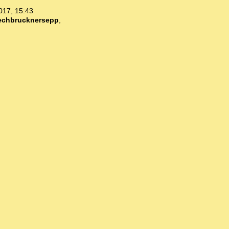
017, 15:43
echbrucknersepp
,