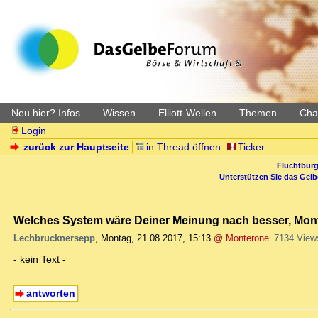
Neu hier? Infos
Wissen
Elliott-Wellen
Themen
Char
Login
zurück zur Hauptseite
in Thread öffnen
Ticker
Fluchtburg
Unterstützen Sie das Gel
Welches System wäre Deiner Meinung nach besser, Mont
Lechbrucknersepp
,
Montag, 21.08.2017, 15:13
@ Monterone
7134 View
- kein Text -
antworten