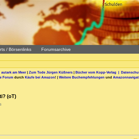
ts / Börsenlinks
Forumsarchive
 autark am Meer
|
Zum Tode Jürgen Küßners
|
Bücher vom Kopp-Verlag |
Datenschut
be Forum
durch
Käufe bei Amazon
! |
Weitere Buchempfehlungen
und
Amazonnavigat
i? (oT)
s