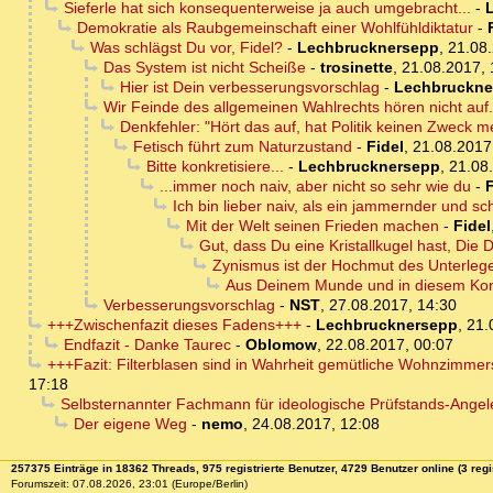
Sieferle hat sich konsequenterweise ja auch umgebracht...
-
Demokratie als Raubgemeinschaft einer Wohlfühldiktatur
-
Was schlägst Du vor, Fidel?
-
Lechbrucknersepp
,
21.08.
Das System ist nicht Scheiße
-
trosinette
,
21.08.2017, 
Hier ist Dein verbesserungsvorschlag
-
Lechbruckne
Wir Feinde des allgemeinen Wahlrechts hören nicht auf.
Denkfehler: "Hört das auf, hat Politik keinen Zweck m
Fetisch führt zum Naturzustand
-
Fidel
,
21.08.2017
Bitte konkretisiere...
-
Lechbrucknersepp
,
21.08
...immer noch naiv, aber nicht so sehr wie du
-
F
Ich bin lieber naiv, als ein jammernder und sc
Mit der Welt seinen Frieden machen
-
Fidel
Gut, dass Du eine Kristallkugel hast, Die D
Zynismus ist der Hochmut des Unterlege
Aus Deinem Munde und in diesem Konte
Verbesserungsvorschlag
-
NST
,
27.08.2017, 14:30
+++Zwischenfazit dieses Fadens+++
-
Lechbrucknersepp
,
21.
Endfazit - Danke Taurec
-
Oblomow
,
22.08.2017, 00:07
+++Fazit: Filterblasen sind in Wahrheit gemütliche Wohnzimmer
17:18
Selbsternannter Fachmann für ideologische Prüfstands-Ange
Der eigene Weg
-
nemo
,
24.08.2017, 12:08
257375 Einträge in 18362 Threads, 975 registrierte Benutzer, 4729 Benutzer online (3 regi
Forumszeit: 07.08.2026, 23:01 (Europe/Berlin)