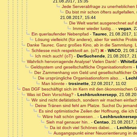
21.08.2017, 15:35
Jede Serverabfrage zu unerheblichen D
Du bist mir schon öfters aufgefallen,
21.08.2017, 15:44
Die Welt wartet ausgerechnet auf 
Immer wieder lustig...
-
vegan
,
2
Ein querlaufender Nebenpfad
-
Taurec
,
21.08.2017, 1
Lösung vielleicht (für andere), aber für welche Prob
Danke Taurec. Ganz großes Kino, ab in die Sammlung. L
Schliesse mich respektvoll an. (oT)
-
WACO
,
21.08.
Ich mich auch! (oT)
-
DerSuchende
,
21.08.2017, 21
Wahrlich hervorragende Analyse! Vielen Dank!
-
WhiteEa
Geldsystem und gesellschaftliche Organisationsform
-
Der Zammenhang von Geld und gesellschaftlicher Or
Die ursprüngliche Organisationsform also...
-
Lech
Man könnte
-
trosinette
,
22.08.2017, 11:02
Das DGF beschäftigt sich im Kern mit den ökonomischen 
Was ist Dein Vorschlag?
-
Lechbrucknersepp
,
21.08.20
Wir sind nicht defätistisch, sondern wir machen einfach
Deine Tränen sind fehl am Platze. Suchst Du jemande
Es sind optimistische Zeilen der Hoffnung, die ich 
Wäre halt schön gewesen...
-
Lechbrucknerse
Sieh mal genauer hin..
-
Centao
,
21.08.2017, 
Da ist doch viel Schönes dabei...
-
Lechbruc
Ausgangspunkt einer Neuorientierung in d