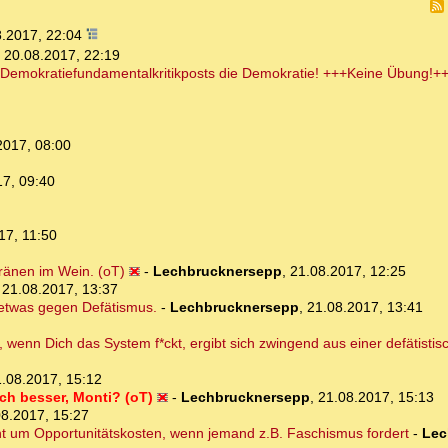
8.2017, 22:04
,
20.08.2017, 22:19
 Demokratiefundamentalkritikposts die Demokratie! +++Keine Übung!++
2017, 08:00
17, 09:40
17, 11:50
Tränen im Wein. (oT)
-
Lechbrucknersepp
,
21.08.2017, 12:25
,
21.08.2017, 13:37
 etwas gegen Defätismus.
-
Lechbrucknersepp
,
21.08.2017, 13:41
e, wenn Dich das System f*ckt, ergibt sich zwingend aus einer defätist
.08.2017, 15:12
h besser, Monti? (oT)
-
Lechbrucknersepp
,
21.08.2017, 15:13
08.2017, 15:27
geht um Opportunitätskosten, wenn jemand z.B. Faschismus fordert
-
Lec