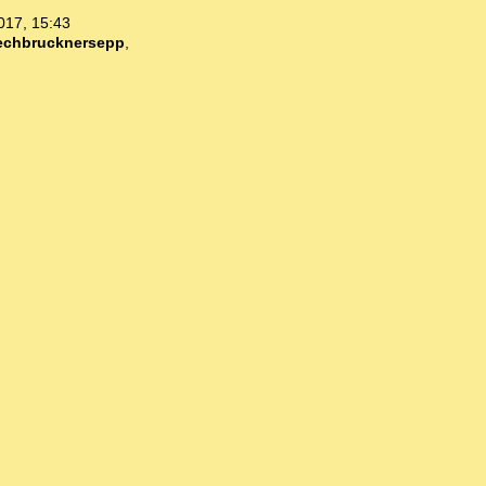
017, 15:43
echbrucknersepp
,