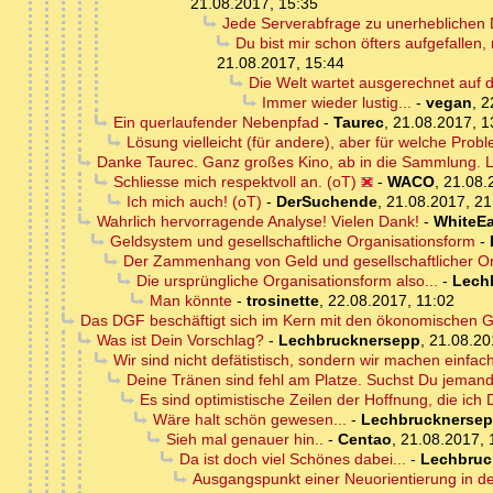
21.08.2017, 15:35
Jede Serverabfrage zu unerheblichen D
Du bist mir schon öfters aufgefallen,
21.08.2017, 15:44
Die Welt wartet ausgerechnet auf 
Immer wieder lustig...
-
vegan
,
2
Ein querlaufender Nebenpfad
-
Taurec
,
21.08.2017, 1
Lösung vielleicht (für andere), aber für welche Prob
Danke Taurec. Ganz großes Kino, ab in die Sammlung. L
Schliesse mich respektvoll an. (oT)
-
WACO
,
21.08.
Ich mich auch! (oT)
-
DerSuchende
,
21.08.2017, 21
Wahrlich hervorragende Analyse! Vielen Dank!
-
WhiteEa
Geldsystem und gesellschaftliche Organisationsform
-
Der Zammenhang von Geld und gesellschaftlicher Or
Die ursprüngliche Organisationsform also...
-
Lech
Man könnte
-
trosinette
,
22.08.2017, 11:02
Das DGF beschäftigt sich im Kern mit den ökonomischen 
Was ist Dein Vorschlag?
-
Lechbrucknersepp
,
21.08.20
Wir sind nicht defätistisch, sondern wir machen einfach
Deine Tränen sind fehl am Platze. Suchst Du jemande
Es sind optimistische Zeilen der Hoffnung, die ich 
Wäre halt schön gewesen...
-
Lechbrucknerse
Sieh mal genauer hin..
-
Centao
,
21.08.2017, 
Da ist doch viel Schönes dabei...
-
Lechbruc
Ausgangspunkt einer Neuorientierung in d