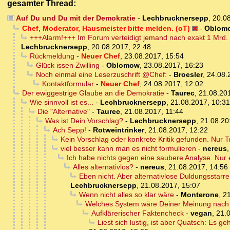
gesamter Thread:
Auf Du und Du mit der Demokratie
-
Lechbrucknersepp
,
20.0
Chef, Moderator, Hausmeister bitte melden. (oT)
-
Oblom
+++Alarm!+++ Im Forum verteidigt jemand nach exakt 1 Mrd.
Lechbrucknersepp
,
20.08.2017, 22:48
Rückmeldung
-
Neuer Chef
,
23.08.2017, 15:54
Glück issen Zwilling
-
Oblomow
,
23.08.2017, 16:23
Noch einmal eine Leserzuschrift @Chef:
-
Broesler
,
24.08.
Kontaktformular
-
Neuer Chef
,
24.08.2017, 12:02
Der ewiggestrige Glaube an die Demokratie
-
Taurec
,
21.08.20
Wie sinnvoll ist es...
-
Lechbrucknersepp
,
21.08.2017, 10:31
Die "Alternative"
-
Taurec
,
21.08.2017, 11:44
Was ist Dein Vorschlag?
-
Lechbrucknersepp
,
21.08.20
Ach Sepp!
-
Rotweintrinker
,
21.08.2017, 12:22
Kein Vorschlag oder konkrete Kritik gefunden. Nur 
viel besser kann man es nicht formulieren
-
nereus
Ich habe nichts gegen eine saubere Analyse. Nur
Alles alternativlos?
-
nereus
,
21.08.2017, 14:56
Eben nicht. Aber alternativlose Duldungsstarr
Lechbrucknersepp
,
21.08.2017, 15:07
Wenn nicht alles so klar wäre
-
Monterone
,
21
Welches System wäre Deiner Meinung nach 
Aufklärerischer Faktencheck
-
vegan
,
21.
Liest sich lustig, ist aber Quatsch: Es 