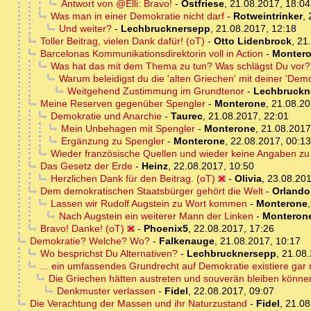
Antwort von @Elli: Bravo!
-
Ostfriese
,
21.08.2017, 18:04
Was man in einer Demokratie nicht darf
-
Rotweintrinker
,
Und weiter?
-
Lechbrucknersepp
,
21.08.2017, 12:18
Toller Beitrag, vielen Dank dafür! (oT)
-
Otto Lidenbrock
,
21
Barcelonas Kommunikationsdirektorin voll in Action
-
Monter
Was hat das mit dem Thema zu tun? Was schlägst Du vor?
Warum beleidigst du die 'alten Griechen' mit deiner 'Demok
Weitgehend Zustimmung im Grundtenor
-
Lechbruckn
Meine Reserven gegenüber Spengler
-
Monterone
,
21.08.20
Demokratie und Anarchie
-
Taurec
,
21.08.2017, 22:01
Mein Unbehagen mit Spengler
-
Monterone
,
21.08.2017
Ergänzung zu Spengler
-
Monterone
,
22.08.2017, 00:13
Wieder französische Quellen und wieder keine Angaben zu 
Das Gesetz der Erde
-
Heinz
,
22.08.2017, 10:50
Herzlichen Dank für den Beitrag. (oT)
-
Olivia
,
23.08.201
Dem demokratischen Staatsbürger gehört die Welt
-
Orlando
Lassen wir Rudolf Augstein zu Wort kommen
-
Monterone
Nach Augstein ein weiterer Mann der Linken
-
Monteron
Bravo! Danke! (oT)
-
Phoenix5
,
22.08.2017, 17:26
Demokratie? Welche? Wo?
-
Falkenauge
,
21.08.2017, 10:17
Wo besprichst Du Alternativen?
-
Lechbrucknersepp
,
21.08.
... ein umfassendes Grundrecht auf Demokratie existiere gar 
Die Griechen hätten austreten und souverän bleiben können
Denkmuster verlassen
-
Fidel
,
22.08.2017, 09:07
Die Verachtung der Massen und ihr Naturzustand
-
Fidel
,
21.08