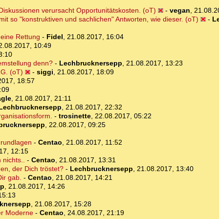
iskussionen verursacht Opportunitätskosten. (oT)
-
vegan
,
21.08.2
 mit so "konstruktiven und sachlichen" Antworten, wie dieser. (oT)
-
L
deine Rettung
-
Fidel
,
21.08.2017, 16:04
2.08.2017, 10:49
3:10
lemstellung denn?
-
Lechbrucknersepp
,
21.08.2017, 13:23
G. (oT)
-
siggi
,
21.08.2017, 18:09
2017, 18:57
:09
gle
,
21.08.2017, 21:11
Lechbrucknersepp
,
21.08.2017, 22:32
ganisationsform.
-
trosinette
,
22.08.2017, 05:22
brucknersepp
,
22.08.2017, 09:25
Grundlagen
-
Centao
,
21.08.2017, 11:52
17, 12:15
 nichts..
-
Centao
,
21.08.2017, 13:31
n, der Dich tröstet?
-
Lechbrucknersepp
,
21.08.2017, 13:40
Dir gab.
-
Centao
,
21.08.2017, 14:21
pp
,
21.08.2017, 14:26
15:13
knersepp
,
21.08.2017, 15:28
er Moderne
-
Centao
,
24.08.2017, 21:19