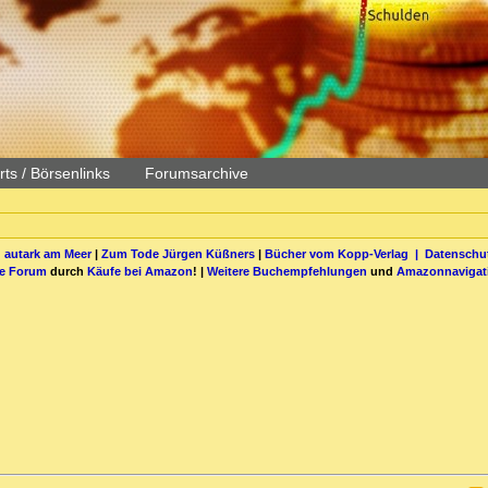
ts / Börsenlinks
Forumsarchive
 autark am Meer
|
Zum Tode Jürgen Küßners
|
Bücher vom Kopp-Verlag |
Datenschut
be Forum
durch
Käufe bei Amazon
! |
Weitere Buchempfehlungen
und
Amazonnavigat