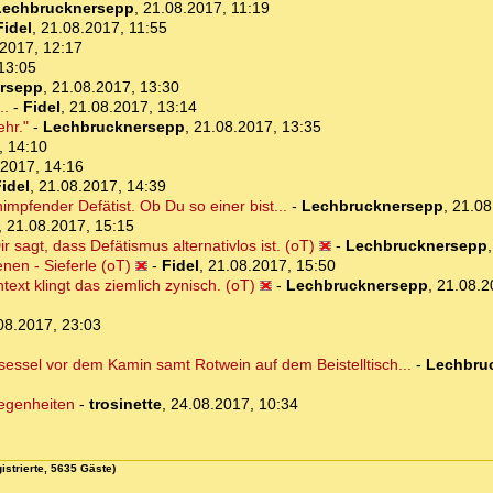
Lechbrucknersepp
,
21.08.2017, 11:19
Fidel
,
21.08.2017, 11:55
2017, 12:17
13:05
rsepp
,
21.08.2017, 13:30
..
-
Fidel
,
21.08.2017, 13:14
ehr."
-
Lechbrucknersepp
,
21.08.2017, 13:35
, 14:10
.2017, 14:16
idel
,
21.08.2017, 14:39
himpfender Defätist. Ob Du so einer bist...
-
Lechbrucknersepp
,
21.08
,
21.08.2017, 15:15
ir sagt, dass Defätismus alternativlos ist. (oT)
-
Lechbrucknersepp
nen - Sieferle (oT)
-
Fidel
,
21.08.2017, 15:50
xt klingt das ziemlich zynisch. (oT)
-
Lechbrucknersepp
,
21.08.2
08.2017, 23:03
sessel vor dem Kamin samt Rotwein auf dem Beistelltisch...
-
Lechbru
legenheiten
-
trosinette
,
24.08.2017, 10:34
istrierte, 5635 Gäste)