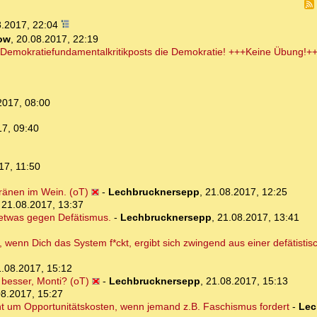
8.2017, 22:04
ow
,
20.08.2017, 22:19
 Demokratiefundamentalkritikposts die Demokratie! +++Keine Übung!++
2017, 08:00
17, 09:40
17, 11:50
Tränen im Wein. (oT)
-
Lechbrucknersepp
,
21.08.2017, 12:25
,
21.08.2017, 13:37
 etwas gegen Defätismus.
-
Lechbrucknersepp
,
21.08.2017, 13:41
e, wenn Dich das System f*ckt, ergibt sich zwingend aus einer defätist
.08.2017, 15:12
besser, Monti? (oT)
-
Lechbrucknersepp
,
21.08.2017, 15:13
08.2017, 15:27
geht um Opportunitätskosten, wenn jemand z.B. Faschismus fordert
-
Lec