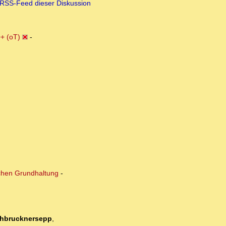
RSS-Feed dieser Diskussion
+ (oT)
-
ischen Grundhaltung
-
hbrucknersepp
,