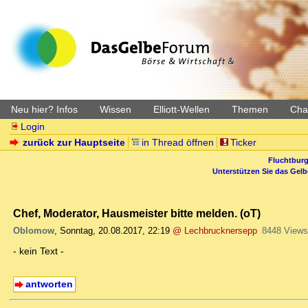
Neu hier? Infos
Wissen
Elliott-Wellen
Themen
Char
Login
zurück zur Hauptseite
in Thread öffnen
Ticker
Fluchtburg
Unterstützen Sie das Gel
Chef, Moderator, Hausmeister bitte melden. (oT)
Oblomow
,
Sonntag, 20.08.2017, 22:19
@ Lechbrucknersepp
8448 Views
- kein Text -
antworten