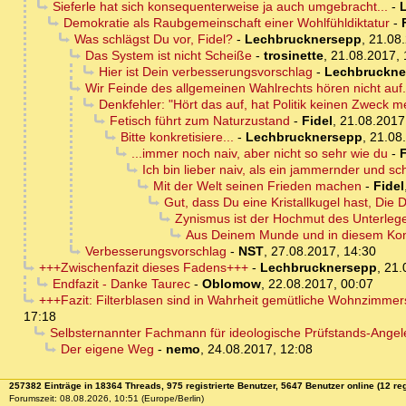
Sieferle hat sich konsequenterweise ja auch umgebracht...
-
Demokratie als Raubgemeinschaft einer Wohlfühldiktatur
-
Was schlägst Du vor, Fidel?
-
Lechbrucknersepp
,
21.08.
Das System ist nicht Scheiße
-
trosinette
,
21.08.2017, 
Hier ist Dein verbesserungsvorschlag
-
Lechbruckne
Wir Feinde des allgemeinen Wahlrechts hören nicht auf.
Denkfehler: "Hört das auf, hat Politik keinen Zweck m
Fetisch führt zum Naturzustand
-
Fidel
,
21.08.2017
Bitte konkretisiere...
-
Lechbrucknersepp
,
21.08
...immer noch naiv, aber nicht so sehr wie du
-
F
Ich bin lieber naiv, als ein jammernder und sc
Mit der Welt seinen Frieden machen
-
Fidel
Gut, dass Du eine Kristallkugel hast, Die D
Zynismus ist der Hochmut des Unterlege
Aus Deinem Munde und in diesem Konte
Verbesserungsvorschlag
-
NST
,
27.08.2017, 14:30
+++Zwischenfazit dieses Fadens+++
-
Lechbrucknersepp
,
21.
Endfazit - Danke Taurec
-
Oblomow
,
22.08.2017, 00:07
+++Fazit: Filterblasen sind in Wahrheit gemütliche Wohnzimmer
17:18
Selbsternannter Fachmann für ideologische Prüfstands-Ange
Der eigene Weg
-
nemo
,
24.08.2017, 12:08
257382 Einträge in 18364 Threads, 975 registrierte Benutzer, 5647 Benutzer online (12 reg
Forumszeit: 08.08.2026, 10:51 (Europe/Berlin)