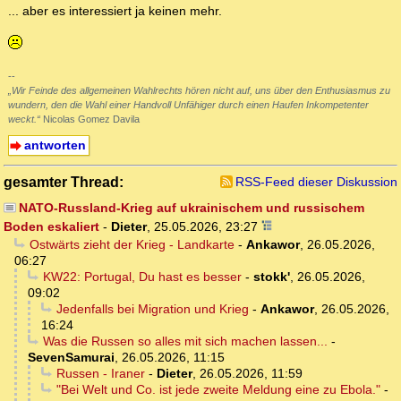
... aber es interessiert ja keinen mehr.
--
„Wir Feinde des allgemeinen Wahlrechts hören nicht auf, uns über den Enthusiasmus zu
wundern, den die Wahl einer Handvoll Unfähiger durch einen Haufen Inkompetenter
weckt.“
Nicolas Gomez Davila
antworten
gesamter Thread:
RSS-Feed dieser Diskussion
NATO-Russland-Krieg auf ukrainischem und russischem
Boden eskaliert
-
Dieter
,
25.05.2026, 23:27
Ostwärts zieht der Krieg - Landkarte
-
Ankawor
,
26.05.2026,
06:27
KW22: Portugal, Du hast es besser
-
stokk'
,
26.05.2026,
09:02
Jedenfalls bei Migration und Krieg
-
Ankawor
,
26.05.2026,
16:24
Was die Russen so alles mit sich machen lassen...
-
SevenSamurai
,
26.05.2026, 11:15
Russen - Iraner
-
Dieter
,
26.05.2026, 11:59
"Bei Welt und Co. ist jede zweite Meldung eine zu Ebola."
-