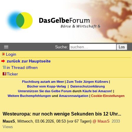
Suche:
Los
Login
zurück zur Hauptseite
in Thread öffnen
Ticker
Fluchtburg autark am Meer
|
Zum Tode Jürgen Küßners
|
Bücher vom Kopp-Verlag |
Datenschutzerklärung
Unterstützen Sie das Gelbe Forum
durch
Käufe bei Amazon
! |
Weitere Buchempfehlungen
und
Amazonnavigation
|
Cookie-Einstellungen
Westeuropa: nur noch wenige Sekunden bis 12 Uhr...
MausS
,
Mittwoch, 03.06.2026, 08:53
(vor 67 Tagen)
@ MausS
2033
Views