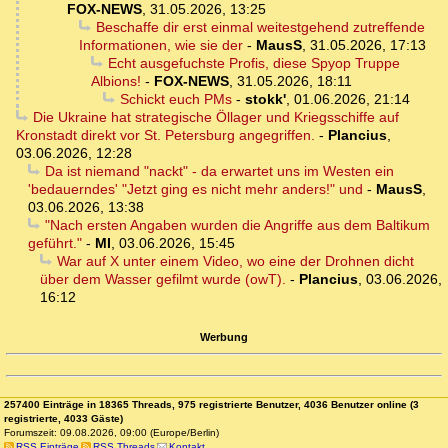
FOX-NEWS
,
31.05.2026, 13:25
Beschaffe dir erst einmal weitestgehend zutreffende
Informationen, wie sie der
-
MausS
,
31.05.2026, 17:13
Echt ausgefuchste Profis, diese Spyop Truppe
Albions!
-
FOX-NEWS
,
31.05.2026, 18:11
Schickt euch PMs
-
stokk'
,
01.06.2026, 21:14
Die Ukraine hat strategische Öllager und Kriegsschiffe auf
Kronstadt direkt vor St. Petersburg angegriffen.
-
Plancius
,
03.06.2026, 12:28
Da ist niemand "nackt" - da erwartet uns im Westen ein
'bedauerndes' "Jetzt ging es nicht mehr anders!" und
-
MausS
,
03.06.2026, 13:38
"Nach ersten Angaben wurden die Angriffe aus dem Baltikum
geführt."
-
MI
,
03.06.2026, 15:45
War auf X unter einem Video, wo eine der Drohnen dicht
über dem Wasser gefilmt wurde (owT).
-
Plancius
,
03.06.2026,
16:12
Werbung
257400 Einträge in 18365 Threads, 975 registrierte Benutzer, 4036 Benutzer online (3
registrierte, 4033 Gäste)
Forumszeit: 09.08.2026, 09:00 (Europe/Berlin)
RSS Einträge
RSS Threads
Kontakt