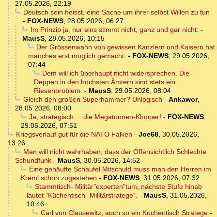
27.05.2026, 22:19
Deutsch sein heisst, eine Sache um ihrer selbst Willen zu tun
...
-
FOX-NEWS
,
28.05.2026, 06:27
Im Prinzip ja, nur eins stimmt nicht, ganz und gar nicht:
-
MausS
,
28.05.2026, 10:15
Der Grössenwahn von gewissen Kanzlern und Kaisern hat
manches erst möglich gemacht.
-
FOX-NEWS
,
29.05.2026,
07:44
Dem will ich überhaupt nicht widersprechen. Die
Deppen in den höchsten Ämtern sind stets ein
Riesenproblem.
-
MausS
,
29.05.2026, 08:04
Gleich den großen Superhammer? Unlogisch
-
Ankawor
,
28.05.2026, 08:00
Ja, strategisch ... die Megatonnen-Klopper!
-
FOX-NEWS
,
29.05.2026, 07:51
Kriegsverlauf gut für die NATO Falken
-
Joe68
,
30.05.2026,
13:26
Man will nicht wahrhaben, dass der Offensichtlich Schlechte
Schundfunk
-
MausS
,
30.05.2026, 14:52
Eine gehäufte Schaufel Mitschuld muss man den Herren im
Kreml schon zugestehen
-
FOX-NEWS
,
31.05.2026, 07:32
Stammtisch- Militär"experten"tum, nächste Stufe hinab
lautet "Küchentisch- Militärstratege".
-
MausS
,
31.05.2026,
10:46
Carl von Clausewitz, auch so ein Küchentisch Stratege
-