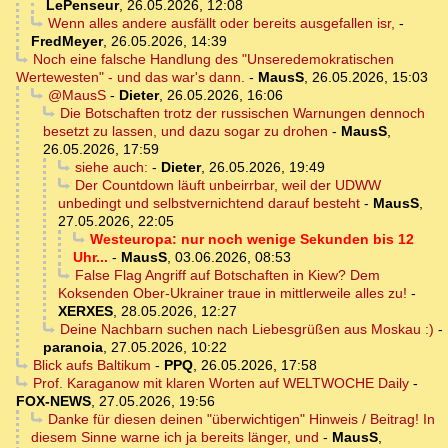
LePenseur
,
26.05.2026, 12:08
Wenn alles andere ausfällt oder bereits ausgefallen isr,
-
FredMeyer
,
26.05.2026, 14:39
Noch eine falsche Handlung des "Unseredemokratischen
Wertewesten" - und das war's dann.
-
MausS
,
26.05.2026, 15:03
@MausS
-
Dieter
,
26.05.2026, 16:06
Die Botschaften trotz der russischen Warnungen dennoch
besetzt zu lassen, und dazu sogar zu drohen
-
MausS
,
26.05.2026, 17:59
siehe auch:
-
Dieter
,
26.05.2026, 19:49
Der Countdown läuft unbeirrbar, weil der UDWW
unbedingt und selbstvernichtend darauf besteht
-
MausS
,
27.05.2026, 22:05
Westeuropa: nur noch wenige Sekunden bis 12
Uhr...
-
MausS
,
03.06.2026, 08:53
False Flag Angriff auf Botschaften in Kiew? Dem
Koksenden Ober-Ukrainer traue in mittlerweile alles zu!
-
XERXES
,
28.05.2026, 12:27
Deine Nachbarn suchen nach Liebesgrüßen aus Moskau :)
-
paranoia
,
27.05.2026, 10:22
Blick aufs Baltikum
-
PPQ
,
26.05.2026, 17:58
Prof. Karaganow mit klaren Worten auf WELTWOCHE Daily
-
FOX-NEWS
,
27.05.2026, 19:56
Danke für diesen deinen "überwichtigen" Hinweis / Beitrag! In
diesem Sinne warne ich ja bereits länger, und
-
MausS
,