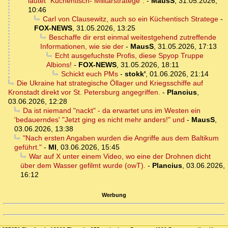
lautet "Küchentisch- Militärstratege".
-
MausS
,
31.05.2026,
10:46
Carl von Clausewitz, auch so ein Küchentisch Stratege
-
FOX-NEWS
,
31.05.2026, 13:25
Beschaffe dir erst einmal weitestgehend zutreffende
Informationen, wie sie der
-
MausS
,
31.05.2026, 17:13
Echt ausgefuchste Profis, diese Spyop Truppe
Albions!
-
FOX-NEWS
,
31.05.2026, 18:11
Schickt euch PMs
-
stokk'
,
01.06.2026, 21:14
Die Ukraine hat strategische Öllager und Kriegsschiffe auf
Kronstadt direkt vor St. Petersburg angegriffen.
-
Plancius
,
03.06.2026, 12:28
Da ist niemand "nackt" - da erwartet uns im Westen ein
'bedauerndes' "Jetzt ging es nicht mehr anders!" und
-
MausS
,
03.06.2026, 13:38
"Nach ersten Angaben wurden die Angriffe aus dem Baltikum
geführt."
-
MI
,
03.06.2026, 15:45
War auf X unter einem Video, wo eine der Drohnen dicht
über dem Wasser gefilmt wurde (owT).
-
Plancius
,
03.06.2026,
16:12
Werbung