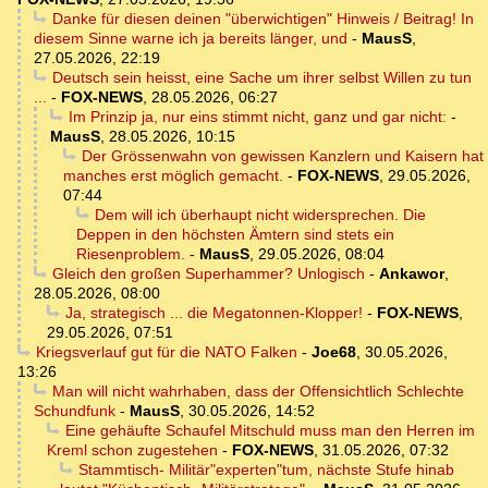
Danke für diesen deinen "überwichtigen" Hinweis / Beitrag! In
diesem Sinne warne ich ja bereits länger, und
-
MausS
,
27.05.2026, 22:19
Deutsch sein heisst, eine Sache um ihrer selbst Willen zu tun
...
-
FOX-NEWS
,
28.05.2026, 06:27
Im Prinzip ja, nur eins stimmt nicht, ganz und gar nicht:
-
MausS
,
28.05.2026, 10:15
Der Grössenwahn von gewissen Kanzlern und Kaisern hat
manches erst möglich gemacht.
-
FOX-NEWS
,
29.05.2026,
07:44
Dem will ich überhaupt nicht widersprechen. Die
Deppen in den höchsten Ämtern sind stets ein
Riesenproblem.
-
MausS
,
29.05.2026, 08:04
Gleich den großen Superhammer? Unlogisch
-
Ankawor
,
28.05.2026, 08:00
Ja, strategisch ... die Megatonnen-Klopper!
-
FOX-NEWS
,
29.05.2026, 07:51
Kriegsverlauf gut für die NATO Falken
-
Joe68
,
30.05.2026,
13:26
Man will nicht wahrhaben, dass der Offensichtlich Schlechte
Schundfunk
-
MausS
,
30.05.2026, 14:52
Eine gehäufte Schaufel Mitschuld muss man den Herren im
Kreml schon zugestehen
-
FOX-NEWS
,
31.05.2026, 07:32
Stammtisch- Militär"experten"tum, nächste Stufe hinab