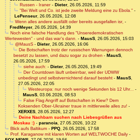
Russen - Iraner
-
Dieter
,
26.05.2026, 11:59
"Bei Welt und Co. ist jede zweite Meldung eine zu Ebola."
-
LePenseur
,
26.05.2026, 12:08
Wenn alles andere ausfällt oder bereits ausgefallen isr,
-
FredMeyer
,
26.05.2026, 14:39
Noch eine falsche Handlung des "Unseredemokratischen
Wertewesten" - und das war's dann.
-
MausS
,
26.05.2026, 15:03
@MausS
-
Dieter
,
26.05.2026, 16:06
Die Botschaften trotz der russischen Warnungen dennoch
besetzt zu lassen, und dazu sogar zu drohen
-
MausS
,
26.05.2026, 17:59
siehe auch:
-
Dieter
,
26.05.2026, 19:49
Der Countdown läuft unbeirrbar, weil der UDWW
unbedingt und selbstvernichtend darauf besteht
-
MausS
,
27.05.2026, 22:05
Westeuropa: nur noch wenige Sekunden bis 12 Uhr...
-
MausS
,
03.06.2026, 08:53
False Flag Angriff auf Botschaften in Kiew? Dem
Koksenden Ober-Ukrainer traue in mittlerweile alles zu!
-
XERXES
,
28.05.2026, 12:27
Deine Nachbarn suchen nach Liebesgrüßen aus
Moskau :)
-
paranoia
,
27.05.2026, 10:22
Blick aufs Baltikum
-
PPQ
,
26.05.2026, 17:58
Prof. Karaganow mit klaren Worten auf WELTWOCHE Daily
-
FOX-NEWS
,
27.05.2026, 19:56