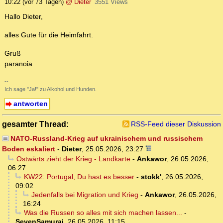
10:22
(vor 73 Tagen)
@ Dieter
3551 Views
Hallo Dieter,
alles Gute für die Heimfahrt.
Gruß
paranoia
--
Ich sage "Ja!" zu Alkohol und Hunden.
antworten
gesamter Thread:
RSS-Feed dieser Diskussion
NATO-Russland-Krieg auf ukrainischem und russischem
Boden eskaliert
-
Dieter
,
25.05.2026, 23:27
Ostwärts zieht der Krieg - Landkarte
-
Ankawor
,
26.05.2026,
06:27
KW22: Portugal, Du hast es besser
-
stokk'
,
26.05.2026,
09:02
Jedenfalls bei Migration und Krieg
-
Ankawor
,
26.05.2026,
16:24
Was die Russen so alles mit sich machen lassen...
-
SevenSamurai
,
26.05.2026, 11:15