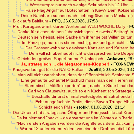
Westeuropa: nur noch wenige Sekunden bis 12 Uhr...
False Flag Angriff auf Botschaften in Kiew? Dem Koksende
Deine Nachbarn suchen nach Liebesgrüßen aus Moskau :)
Blick aufs Baltikum
-
PPQ
,
26.05.2026, 17:58
Prof. Karaganow mit klaren Worten auf WELTWOCHE Daily
-
F
Danke für diesen deinen "überwichtigen" Hinweis / Beitrag! In
Deutsch sein heisst, eine Sache um ihrer selbst Willen zu tun .
Im Prinzip ja, nur eins stimmt nicht, ganz und gar nicht:
-
M
Der Grössenwahn von gewissen Kanzlern und Kaisern ha
Dem will ich überhaupt nicht widersprechen. Die Deppe
Gleich den großen Superhammer? Unlogisch
-
Ankawor
,
28.
Ja, strategisch ... die Megatonnen-Klopper!
-
FOX-NEW
Kriegsverlauf gut für die NATO Falken
-
Joe68
,
30.05.2026, 13:
Man will nicht wahrhaben, dass der Offensichtlich Schlechte
Eine gehäufte Schaufel Mitschuld muss man den Herren i
Stammtisch- Militär"experten"tum, nächste Stufe hinab laut
Carl von Clausewitz, auch so ein Küchentisch Stratege
Beschaffe dir erst einmal weitestgehend zutreffende I
Echt ausgefuchste Profis, diese Spyop Truppe Albio
Schickt euch PMs
-
stokk'
,
01.06.2026, 21:14
Die Ukraine hat strategische Öllager und Kriegsschiffe auf Krons
Da ist niemand "nackt" - da erwartet uns im Westen ein 'bedau
"Nach ersten Angaben wurden die Angriffe aus dem Baltikum g
War auf X unter einem Video, wo eine der Drohnen dicht üb