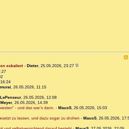
n eskaliert
-
Dieter
,
25.05.2026, 23:27
6:27
02
 16:24
murai
,
26.05.2026, 11:15
LePenseur
,
26.05.2026, 12:08
dMeyer
,
26.05.2026, 14:39
esten" - und das war's dann.
-
MausS
,
26.05.2026, 15:03
esetzt zu lassen, und dazu sogar zu drohen
-
MausS
,
26.05.2026, 17:
t und selbstvernichtend darauf besteht
-
MausS
,
27.05.2026, 22:05