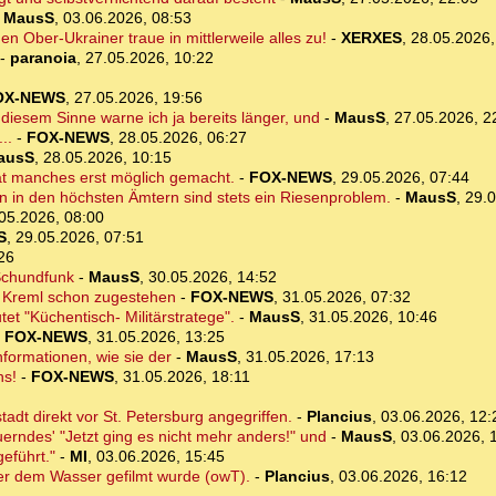
-
MausS
,
03.06.2026, 08:53
n Ober-Ukrainer traue in mittlerweile alles zu!
-
XERXES
,
28.05.2026,
-
paranoia
,
27.05.2026, 10:22
OX-NEWS
,
27.05.2026, 19:56
 diesem Sinne warne ich ja bereits länger, und
-
MausS
,
27.05.2026, 2
..
-
FOX-NEWS
,
28.05.2026, 06:27
ausS
,
28.05.2026, 10:15
t manches erst möglich gemacht.
-
FOX-NEWS
,
29.05.2026, 07:44
n in den höchsten Ämtern sind stets ein Riesenproblem.
-
MausS
,
29.0
05.2026, 08:00
S
,
29.05.2026, 07:51
26
 Schundfunk
-
MausS
,
30.05.2026, 14:52
m Kreml schon zugestehen
-
FOX-NEWS
,
31.05.2026, 07:32
et "Küchentisch- Militärstratege".
-
MausS
,
31.05.2026, 10:46
-
FOX-NEWS
,
31.05.2026, 13:25
nformationen, wie sie der
-
MausS
,
31.05.2026, 17:13
ns!
-
FOX-NEWS
,
31.05.2026, 18:11
tadt direkt vor St. Petersburg angegriffen.
-
Plancius
,
03.06.2026, 12:
erndes' "Jetzt ging es nicht mehr anders!" und
-
MausS
,
03.06.2026, 
eführt."
-
MI
,
03.06.2026, 15:45
er dem Wasser gefilmt wurde (owT).
-
Plancius
,
03.06.2026, 16:12