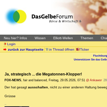
Neu hier? Infos
Wissen
Elliott-Wellen
Themen
Char
Login
zurück zur Hauptseite
in Thread öffnen
Ticker
Fluchtburg
Unterstützen Sie das Gel
Ja, strategisch ... die Megatonnen-Klopper!
FOX-NEWS
,
fair and balanced
,
Freitag, 29.05.2026, 07:51
@ Ankawor
28
Der hat gesagt
ausschalten
, nicht zu einer anderen Haltung beweg
Grüsse
--