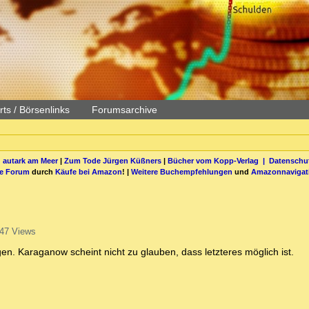
ts / Börsenlinks
Forumsarchive
 autark am Meer
|
Zum Tode Jürgen Küßners
|
Bücher vom Kopp-Verlag |
Datenschut
be Forum
durch
Käufe bei Amazon
! |
Weitere Buchempfehlungen
und
Amazonnavigat
47 Views
en. Karaganow scheint nicht zu glauben, dass letzteres möglich ist.