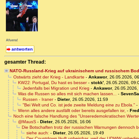
Afuera!
antworten
gesamter Thread:
NATO-Russland-Krieg auf ukrainischem und russischem Bode
Ostwärts zieht der Krieg - Landkarte
-
Ankawor
,
26.05.2026, 0
KW22: Portugal, Du hast es besser
-
stokk'
,
26.05.2026, 09:
Jedenfalls bei Migration und Krieg
-
Ankawor
,
26.05.2026,
Was die Russen so alles mit sich machen lassen...
-
SevenSa
Russen - Iraner
-
Dieter
,
26.05.2026, 11:59
"Bei Welt und Co. ist jede zweite Meldung eine zu Ebola."
-
Wenn alles andere ausfällt oder bereits ausgefallen isr,
-
Fre
Noch eine falsche Handlung des "Unseredemokratischen Wertew
@MausS
-
Dieter
,
26.05.2026, 16:06
Die Botschaften trotz der russischen Warnungen dennoch b
siehe auch:
-
Dieter
,
26.05.2026, 19:49
Der Countdown läuft unbeirrbar, weil der UDWW unbeding