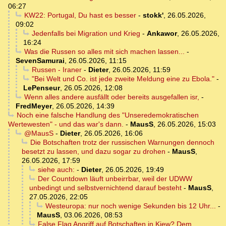
06:27
KW22: Portugal, Du hast es besser
-
stokk'
,
26.05.2026,
09:02
Jedenfalls bei Migration und Krieg
-
Ankawor
,
26.05.2026,
16:24
Was die Russen so alles mit sich machen lassen...
-
SevenSamurai
,
26.05.2026, 11:15
Russen - Iraner
-
Dieter
,
26.05.2026, 11:59
"Bei Welt und Co. ist jede zweite Meldung eine zu Ebola."
-
LePenseur
,
26.05.2026, 12:08
Wenn alles andere ausfällt oder bereits ausgefallen isr,
-
FredMeyer
,
26.05.2026, 14:39
Noch eine falsche Handlung des "Unseredemokratischen
Wertewesten" - und das war's dann.
-
MausS
,
26.05.2026, 15:03
@MausS
-
Dieter
,
26.05.2026, 16:06
Die Botschaften trotz der russischen Warnungen dennoch
besetzt zu lassen, und dazu sogar zu drohen
-
MausS
,
26.05.2026, 17:59
siehe auch:
-
Dieter
,
26.05.2026, 19:49
Der Countdown läuft unbeirrbar, weil der UDWW
unbedingt und selbstvernichtend darauf besteht
-
MausS
,
27.05.2026, 22:05
Westeuropa: nur noch wenige Sekunden bis 12 Uhr...
-
MausS
,
03.06.2026, 08:53
False Flag Angriff auf Botschaften in Kiew? Dem