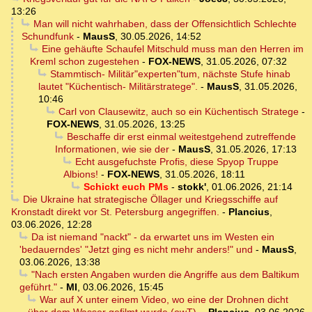
13:26
Man will nicht wahrhaben, dass der Offensichtlich Schlechte
Schundfunk
-
MausS
,
30.05.2026, 14:52
Eine gehäufte Schaufel Mitschuld muss man den Herren im
Kreml schon zugestehen
-
FOX-NEWS
,
31.05.2026, 07:32
Stammtisch- Militär"experten"tum, nächste Stufe hinab
lautet "Küchentisch- Militärstratege".
-
MausS
,
31.05.2026,
10:46
Carl von Clausewitz, auch so ein Küchentisch Stratege
-
FOX-NEWS
,
31.05.2026, 13:25
Beschaffe dir erst einmal weitestgehend zutreffende
Informationen, wie sie der
-
MausS
,
31.05.2026, 17:13
Echt ausgefuchste Profis, diese Spyop Truppe
Albions!
-
FOX-NEWS
,
31.05.2026, 18:11
Schickt euch PMs
-
stokk'
,
01.06.2026, 21:14
Die Ukraine hat strategische Öllager und Kriegsschiffe auf
Kronstadt direkt vor St. Petersburg angegriffen.
-
Plancius
,
03.06.2026, 12:28
Da ist niemand "nackt" - da erwartet uns im Westen ein
'bedauerndes' "Jetzt ging es nicht mehr anders!" und
-
MausS
,
03.06.2026, 13:38
"Nach ersten Angaben wurden die Angriffe aus dem Baltikum
geführt."
-
MI
,
03.06.2026, 15:45
War auf X unter einem Video, wo eine der Drohnen dicht
über dem Wasser gefilmt wurde (owT).
-
Plancius
,
03.06.2026,