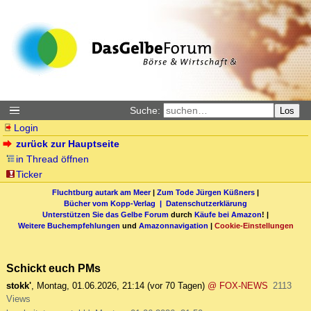
Suche:
Los
Login
zurück zur Hauptseite
in Thread öffnen
Ticker
Fluchtburg autark am Meer
|
Zum Tode Jürgen Küßners
|
Bücher vom Kopp-Verlag |
Datenschutzerklärung
Unterstützen Sie das Gelbe Forum
durch
Käufe bei Amazon
! |
Weitere Buchempfehlungen
und
Amazonnavigation
|
Cookie-Einstellungen
Schickt euch PMs
stokk'
,
Montag, 01.06.2026, 21:14
(vor 70 Tagen)
@ FOX-NEWS
2113
Views