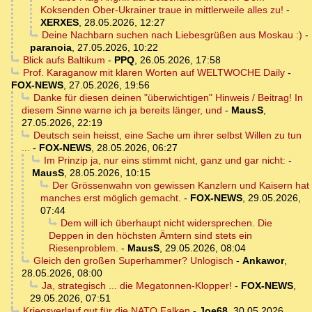
Koksenden Ober-Ukrainer traue in mittlerweile alles zu!
-
XERXES
,
28.05.2026, 12:27
Deine Nachbarn suchen nach Liebesgrüßen aus Moskau :)
-
paranoia
,
27.05.2026, 10:22
Blick aufs Baltikum
-
PPQ
,
26.05.2026, 17:58
Prof. Karaganow mit klaren Worten auf WELTWOCHE Daily
-
FOX-NEWS
,
27.05.2026, 19:56
Danke für diesen deinen "überwichtigen" Hinweis / Beitrag! In
diesem Sinne warne ich ja bereits länger, und
-
MausS
,
27.05.2026, 22:19
Deutsch sein heisst, eine Sache um ihrer selbst Willen zu tun
...
-
FOX-NEWS
,
28.05.2026, 06:27
Im Prinzip ja, nur eins stimmt nicht, ganz und gar nicht:
-
MausS
,
28.05.2026, 10:15
Der Grössenwahn von gewissen Kanzlern und Kaisern hat
manches erst möglich gemacht.
-
FOX-NEWS
,
29.05.2026,
07:44
Dem will ich überhaupt nicht widersprechen. Die
Deppen in den höchsten Ämtern sind stets ein
Riesenproblem.
-
MausS
,
29.05.2026, 08:04
Gleich den großen Superhammer? Unlogisch
-
Ankawor
,
28.05.2026, 08:00
Ja, strategisch ... die Megatonnen-Klopper!
-
FOX-NEWS
,
29.05.2026, 07:51
Kriegsverlauf gut für die NATO Falken
-
Joe68
,
30.05.2026,