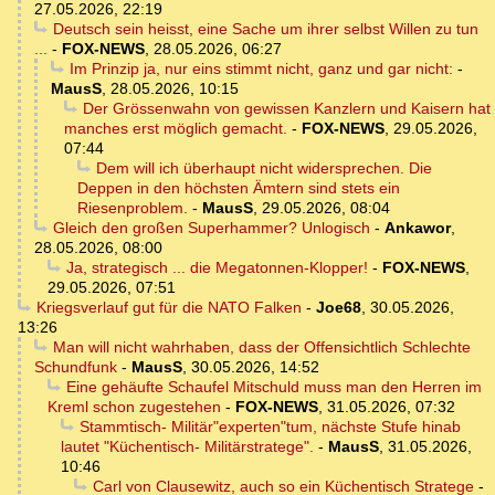
27.05.2026, 22:19
Deutsch sein heisst, eine Sache um ihrer selbst Willen zu tun
...
-
FOX-NEWS
,
28.05.2026, 06:27
Im Prinzip ja, nur eins stimmt nicht, ganz und gar nicht:
-
MausS
,
28.05.2026, 10:15
Der Grössenwahn von gewissen Kanzlern und Kaisern hat
manches erst möglich gemacht.
-
FOX-NEWS
,
29.05.2026,
07:44
Dem will ich überhaupt nicht widersprechen. Die
Deppen in den höchsten Ämtern sind stets ein
Riesenproblem.
-
MausS
,
29.05.2026, 08:04
Gleich den großen Superhammer? Unlogisch
-
Ankawor
,
28.05.2026, 08:00
Ja, strategisch ... die Megatonnen-Klopper!
-
FOX-NEWS
,
29.05.2026, 07:51
Kriegsverlauf gut für die NATO Falken
-
Joe68
,
30.05.2026,
13:26
Man will nicht wahrhaben, dass der Offensichtlich Schlechte
Schundfunk
-
MausS
,
30.05.2026, 14:52
Eine gehäufte Schaufel Mitschuld muss man den Herren im
Kreml schon zugestehen
-
FOX-NEWS
,
31.05.2026, 07:32
Stammtisch- Militär"experten"tum, nächste Stufe hinab
lautet "Küchentisch- Militärstratege".
-
MausS
,
31.05.2026,
10:46
Carl von Clausewitz, auch so ein Küchentisch Stratege
-