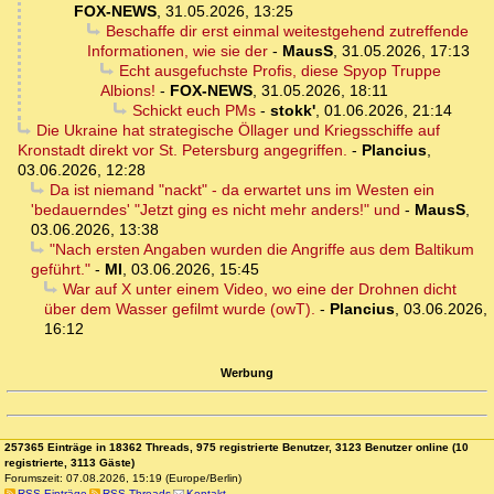
FOX-NEWS
,
31.05.2026, 13:25
Beschaffe dir erst einmal weitestgehend zutreffende
Informationen, wie sie der
-
MausS
,
31.05.2026, 17:13
Echt ausgefuchste Profis, diese Spyop Truppe
Albions!
-
FOX-NEWS
,
31.05.2026, 18:11
Schickt euch PMs
-
stokk'
,
01.06.2026, 21:14
Die Ukraine hat strategische Öllager und Kriegsschiffe auf
Kronstadt direkt vor St. Petersburg angegriffen.
-
Plancius
,
03.06.2026, 12:28
Da ist niemand "nackt" - da erwartet uns im Westen ein
'bedauerndes' "Jetzt ging es nicht mehr anders!" und
-
MausS
,
03.06.2026, 13:38
"Nach ersten Angaben wurden die Angriffe aus dem Baltikum
geführt."
-
MI
,
03.06.2026, 15:45
War auf X unter einem Video, wo eine der Drohnen dicht
über dem Wasser gefilmt wurde (owT).
-
Plancius
,
03.06.2026,
16:12
Werbung
257365 Einträge in 18362 Threads, 975 registrierte Benutzer, 3123 Benutzer online (10
registrierte, 3113 Gäste)
Forumszeit: 07.08.2026, 15:19 (Europe/Berlin)
RSS Einträge
RSS Threads
Kontakt