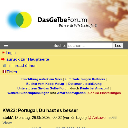
Suche:
Los
Login
zurück zur Hauptseite
in Thread öffnen
Ticker
Fluchtburg autark am Meer
|
Zum Tode Jürgen Küßners
|
Bücher vom Kopp-Verlag |
Datenschutzerklärung
Unterstützen Sie das Gelbe Forum
durch
Käufe bei Amazon
! |
Weitere Buchempfehlungen
und
Amazonnavigation
|
Cookie-Einstellungen
KW22: Portugal, Du hast es besser
stokk'
,
Dienstag, 26.05.2026, 09:02
(vor 73 Tagen)
@ Ankawor
5066
Views