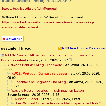
bearbeitet von stokk', Dienstag, 26.05.2026, 09:08
https://de.wikipedia.org/wiki/Portugal
Währenddessen, deutscher Weltmarktführer insolvent:
https://www.berliner-zeitung.de/article/weltmarktfuehrer-eliog-
insolvent-ostdeutscher-t...
antworten
gesamter Thread:
RSS-Feed dieser Diskussion
NATO-Russland-Krieg auf ukrainischem und russischem
Boden eskaliert
-
Dieter
,
25.05.2026, 23:27
Ostwärts zieht der Krieg - Landkarte
-
Ankawor
,
26.05.2026,
06:27
KW22: Portugal, Du hast es besser
-
stokk'
,
26.05.2026,
09:02
Jedenfalls bei Migration und Krieg
-
Ankawor
,
26.05.2026,
16:24
Was die Russen so alles mit sich machen lassen...
-
SevenSamurai
,
26.05.2026, 11:15
Russen - Iraner
-
Dieter
,
26.05.2026, 11:59
"Bei Welt und Co. ist jede zweite Meldung eine zu Ebola."
-