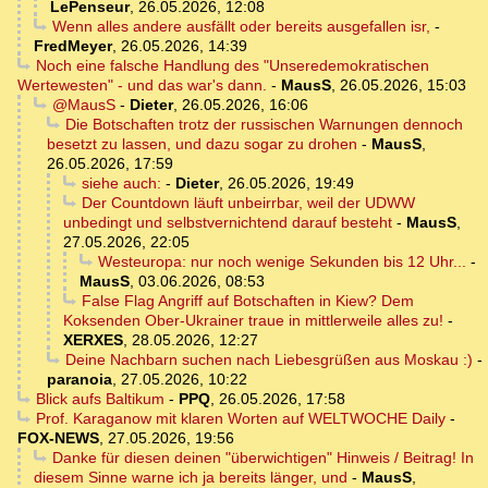
LePenseur
,
26.05.2026, 12:08
Wenn alles andere ausfällt oder bereits ausgefallen isr,
-
FredMeyer
,
26.05.2026, 14:39
Noch eine falsche Handlung des "Unseredemokratischen
Wertewesten" - und das war's dann.
-
MausS
,
26.05.2026, 15:03
@MausS
-
Dieter
,
26.05.2026, 16:06
Die Botschaften trotz der russischen Warnungen dennoch
besetzt zu lassen, und dazu sogar zu drohen
-
MausS
,
26.05.2026, 17:59
siehe auch:
-
Dieter
,
26.05.2026, 19:49
Der Countdown läuft unbeirrbar, weil der UDWW
unbedingt und selbstvernichtend darauf besteht
-
MausS
,
27.05.2026, 22:05
Westeuropa: nur noch wenige Sekunden bis 12 Uhr...
-
MausS
,
03.06.2026, 08:53
False Flag Angriff auf Botschaften in Kiew? Dem
Koksenden Ober-Ukrainer traue in mittlerweile alles zu!
-
XERXES
,
28.05.2026, 12:27
Deine Nachbarn suchen nach Liebesgrüßen aus Moskau :)
-
paranoia
,
27.05.2026, 10:22
Blick aufs Baltikum
-
PPQ
,
26.05.2026, 17:58
Prof. Karaganow mit klaren Worten auf WELTWOCHE Daily
-
FOX-NEWS
,
27.05.2026, 19:56
Danke für diesen deinen "überwichtigen" Hinweis / Beitrag! In
diesem Sinne warne ich ja bereits länger, und
-
MausS
,