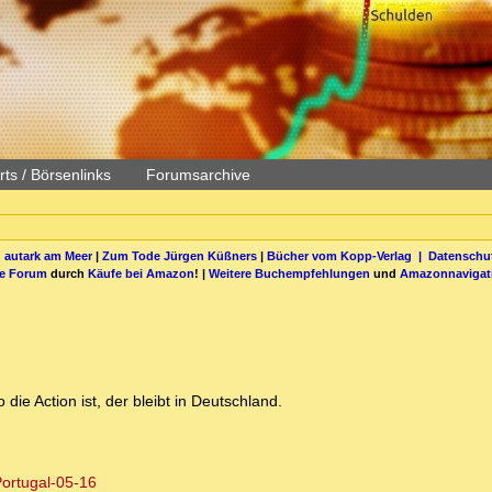
ts / Börsenlinks
Forumsarchive
 autark am Meer
|
Zum Tode Jürgen Küßners
|
Bücher vom Kopp-Verlag |
Datenschut
be Forum
durch
Käufe bei Amazon
! |
Weitere Buchempfehlungen
und
Amazonnavigat
 die Action ist, der bleibt in Deutschland.
Portugal-05-16