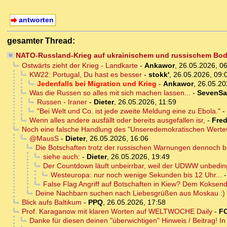
antworten
gesamter Thread:
NATO-Russland-Krieg auf ukrainischem und russischem Bode
Ostwärts zieht der Krieg - Landkarte
-
Ankawor
,
26.05.2026, 0
KW22: Portugal, Du hast es besser
-
stokk'
,
26.05.2026, 09:
Jedenfalls bei Migration und Krieg
-
Ankawor
,
26.05.20
Was die Russen so alles mit sich machen lassen...
-
SevenSa
Russen - Iraner
-
Dieter
,
26.05.2026, 11:59
"Bei Welt und Co. ist jede zweite Meldung eine zu Ebola."
-
Wenn alles andere ausfällt oder bereits ausgefallen isr,
-
Fre
Noch eine falsche Handlung des "Unseredemokratischen Wertew
@MausS
-
Dieter
,
26.05.2026, 16:06
Die Botschaften trotz der russischen Warnungen dennoch b
siehe auch:
-
Dieter
,
26.05.2026, 19:49
Der Countdown läuft unbeirrbar, weil der UDWW unbeding
Westeuropa: nur noch wenige Sekunden bis 12 Uhr...
False Flag Angriff auf Botschaften in Kiew? Dem Koksende
Deine Nachbarn suchen nach Liebesgrüßen aus Moskau :)
Blick aufs Baltikum
-
PPQ
,
26.05.2026, 17:58
Prof. Karaganow mit klaren Worten auf WELTWOCHE Daily
-
F
Danke für diesen deinen "überwichtigen" Hinweis / Beitrag! In