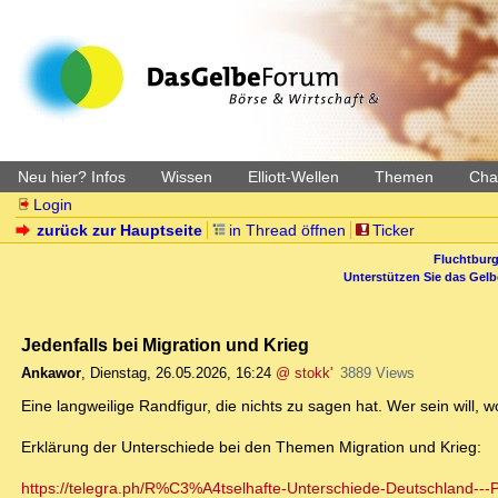
Neu hier? Infos
Wissen
Elliott-Wellen
Themen
Char
Login
zurück zur Hauptseite
in Thread öffnen
Ticker
Fluchtburg
Unterstützen Sie das Gel
Jedenfalls bei Migration und Krieg
Ankawor
,
Dienstag, 26.05.2026, 16:24
@ stokk'
3889 Views
Eine langweilige Randfigur, die nichts zu sagen hat. Wer sein will, wo
Erklärung der Unterschiede bei den Themen Migration und Krieg:
https://telegra.ph/R%C3%A4tselhafte-Unterschiede-Deutschland---