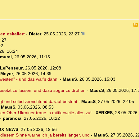
n eskaliert
-
Dieter
,
25.05.2026, 23:27
6:27
02
26, 16:24
murai
,
26.05.2026, 11:15
LePenseur
,
26.05.2026, 12:08
dMeyer
,
26.05.2026, 14:39
esten" - und das war's dann.
-
MausS
,
26.05.2026, 15:03
esetzt zu lassen, und dazu sogar zu drohen
-
MausS
,
26.05.2026, 17:
t und selbstvernichtend darauf besteht
-
MausS
,
27.05.2026, 22:05
-
MausS
,
03.06.2026, 08:53
n Ober-Ukrainer traue in mittlerweile alles zu!
-
XERXES
,
28.05.2026,
-
paranoia
,
27.05.2026, 10:22
OX-NEWS
,
27.05.2026, 19:56
 diesem Sinne warne ich ja bereits länger, und
-
MausS
,
27.05.2026, 2