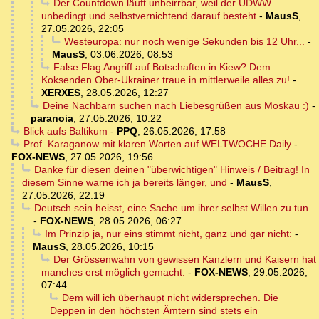
Der Countdown läuft unbeirrbar, weil der UDWW
unbedingt und selbstvernichtend darauf besteht
-
MausS
,
27.05.2026, 22:05
Westeuropa: nur noch wenige Sekunden bis 12 Uhr...
-
MausS
,
03.06.2026, 08:53
False Flag Angriff auf Botschaften in Kiew? Dem
Koksenden Ober-Ukrainer traue in mittlerweile alles zu!
-
XERXES
,
28.05.2026, 12:27
Deine Nachbarn suchen nach Liebesgrüßen aus Moskau :)
-
paranoia
,
27.05.2026, 10:22
Blick aufs Baltikum
-
PPQ
,
26.05.2026, 17:58
Prof. Karaganow mit klaren Worten auf WELTWOCHE Daily
-
FOX-NEWS
,
27.05.2026, 19:56
Danke für diesen deinen "überwichtigen" Hinweis / Beitrag! In
diesem Sinne warne ich ja bereits länger, und
-
MausS
,
27.05.2026, 22:19
Deutsch sein heisst, eine Sache um ihrer selbst Willen zu tun
...
-
FOX-NEWS
,
28.05.2026, 06:27
Im Prinzip ja, nur eins stimmt nicht, ganz und gar nicht:
-
MausS
,
28.05.2026, 10:15
Der Grössenwahn von gewissen Kanzlern und Kaisern hat
manches erst möglich gemacht.
-
FOX-NEWS
,
29.05.2026,
07:44
Dem will ich überhaupt nicht widersprechen. Die
Deppen in den höchsten Ämtern sind stets ein