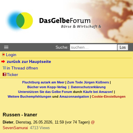
Suche:
Los
Login
zurück zur Hauptseite
in Thread öffnen
Ticker
Fluchtburg autark am Meer
|
Zum Tode Jürgen Küßners
|
Bücher vom Kopp-Verlag |
Datenschutzerklärung
Unterstützen Sie das Gelbe Forum
durch
Käufe bei Amazon
! |
Weitere Buchempfehlungen
und
Amazonnavigation
|
Cookie-Einstellungen
Russen - Iraner
Dieter
,
Dienstag, 26.05.2026, 11:59
(vor 74 Tagen)
@
SevenSamurai
4713 Views