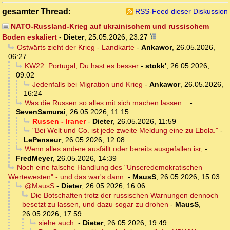
gesamter Thread:
RSS-Feed dieser Diskussion
NATO-Russland-Krieg auf ukrainischem und russischem
Boden eskaliert
-
Dieter
,
25.05.2026, 23:27
Ostwärts zieht der Krieg - Landkarte
-
Ankawor
,
26.05.2026,
06:27
KW22: Portugal, Du hast es besser
-
stokk'
,
26.05.2026,
09:02
Jedenfalls bei Migration und Krieg
-
Ankawor
,
26.05.2026,
16:24
Was die Russen so alles mit sich machen lassen...
-
SevenSamurai
,
26.05.2026, 11:15
Russen - Iraner
-
Dieter
,
26.05.2026, 11:59
"Bei Welt und Co. ist jede zweite Meldung eine zu Ebola."
-
LePenseur
,
26.05.2026, 12:08
Wenn alles andere ausfällt oder bereits ausgefallen isr,
-
FredMeyer
,
26.05.2026, 14:39
Noch eine falsche Handlung des "Unseredemokratischen
Wertewesten" - und das war's dann.
-
MausS
,
26.05.2026, 15:03
@MausS
-
Dieter
,
26.05.2026, 16:06
Die Botschaften trotz der russischen Warnungen dennoch
besetzt zu lassen, und dazu sogar zu drohen
-
MausS
,
26.05.2026, 17:59
siehe auch:
-
Dieter
,
26.05.2026, 19:49