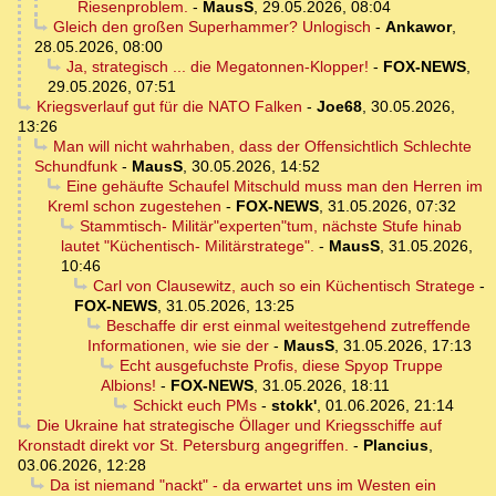
Riesenproblem.
-
MausS
,
29.05.2026, 08:04
Gleich den großen Superhammer? Unlogisch
-
Ankawor
,
28.05.2026, 08:00
Ja, strategisch ... die Megatonnen-Klopper!
-
FOX-NEWS
,
29.05.2026, 07:51
Kriegsverlauf gut für die NATO Falken
-
Joe68
,
30.05.2026,
13:26
Man will nicht wahrhaben, dass der Offensichtlich Schlechte
Schundfunk
-
MausS
,
30.05.2026, 14:52
Eine gehäufte Schaufel Mitschuld muss man den Herren im
Kreml schon zugestehen
-
FOX-NEWS
,
31.05.2026, 07:32
Stammtisch- Militär"experten"tum, nächste Stufe hinab
lautet "Küchentisch- Militärstratege".
-
MausS
,
31.05.2026,
10:46
Carl von Clausewitz, auch so ein Küchentisch Stratege
-
FOX-NEWS
,
31.05.2026, 13:25
Beschaffe dir erst einmal weitestgehend zutreffende
Informationen, wie sie der
-
MausS
,
31.05.2026, 17:13
Echt ausgefuchste Profis, diese Spyop Truppe
Albions!
-
FOX-NEWS
,
31.05.2026, 18:11
Schickt euch PMs
-
stokk'
,
01.06.2026, 21:14
Die Ukraine hat strategische Öllager und Kriegsschiffe auf
Kronstadt direkt vor St. Petersburg angegriffen.
-
Plancius
,
03.06.2026, 12:28
Da ist niemand "nackt" - da erwartet uns im Westen ein