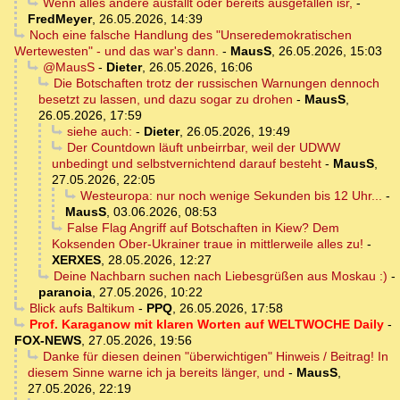
Wenn alles andere ausfällt oder bereits ausgefallen isr,
-
FredMeyer
,
26.05.2026, 14:39
Noch eine falsche Handlung des "Unseredemokratischen
Wertewesten" - und das war's dann.
-
MausS
,
26.05.2026, 15:03
@MausS
-
Dieter
,
26.05.2026, 16:06
Die Botschaften trotz der russischen Warnungen dennoch
besetzt zu lassen, und dazu sogar zu drohen
-
MausS
,
26.05.2026, 17:59
siehe auch:
-
Dieter
,
26.05.2026, 19:49
Der Countdown läuft unbeirrbar, weil der UDWW
unbedingt und selbstvernichtend darauf besteht
-
MausS
,
27.05.2026, 22:05
Westeuropa: nur noch wenige Sekunden bis 12 Uhr...
-
MausS
,
03.06.2026, 08:53
False Flag Angriff auf Botschaften in Kiew? Dem
Koksenden Ober-Ukrainer traue in mittlerweile alles zu!
-
XERXES
,
28.05.2026, 12:27
Deine Nachbarn suchen nach Liebesgrüßen aus Moskau :)
-
paranoia
,
27.05.2026, 10:22
Blick aufs Baltikum
-
PPQ
,
26.05.2026, 17:58
Prof. Karaganow mit klaren Worten auf WELTWOCHE Daily
-
FOX-NEWS
,
27.05.2026, 19:56
Danke für diesen deinen "überwichtigen" Hinweis / Beitrag! In
diesem Sinne warne ich ja bereits länger, und
-
MausS
,
27.05.2026, 22:19