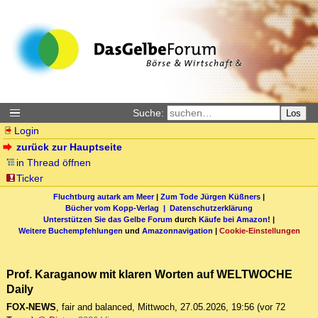
Suche:
Los
Login
zurück zur Hauptseite
in Thread öffnen
Ticker
Fluchtburg autark am Meer
|
Zum Tode Jürgen Küßners
|
Bücher vom Kopp-Verlag |
Datenschutzerklärung
Unterstützen Sie das Gelbe Forum
durch
Käufe bei Amazon
! |
Weitere Buchempfehlungen
und
Amazonnavigation
|
Cookie-Einstellungen
Prof. Karaganow mit klaren Worten auf WELTWOCHE
Daily
FOX-NEWS
,
fair and balanced
,
Mittwoch, 27.05.2026, 19:56
(vor 72