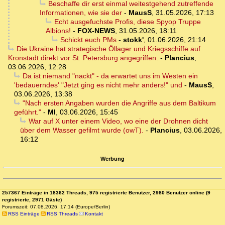
Beschaffe dir erst einmal weitestgehend zutreffende
Informationen, wie sie der
-
MausS
,
31.05.2026, 17:13
Echt ausgefuchste Profis, diese Spyop Truppe
Albions!
-
FOX-NEWS
,
31.05.2026, 18:11
Schickt euch PMs
-
stokk'
,
01.06.2026, 21:14
Die Ukraine hat strategische Öllager und Kriegsschiffe auf
Kronstadt direkt vor St. Petersburg angegriffen.
-
Plancius
,
03.06.2026, 12:28
Da ist niemand "nackt" - da erwartet uns im Westen ein
'bedauerndes' "Jetzt ging es nicht mehr anders!" und
-
MausS
,
03.06.2026, 13:38
"Nach ersten Angaben wurden die Angriffe aus dem Baltikum
geführt."
-
MI
,
03.06.2026, 15:45
War auf X unter einem Video, wo eine der Drohnen dicht
über dem Wasser gefilmt wurde (owT).
-
Plancius
,
03.06.2026,
16:12
Werbung
257367 Einträge in 18362 Threads, 975 registrierte Benutzer, 2980 Benutzer online (9
registrierte, 2971 Gäste)
Forumszeit: 07.08.2026, 17:14 (Europe/Berlin)
RSS Einträge
RSS Threads
Kontakt