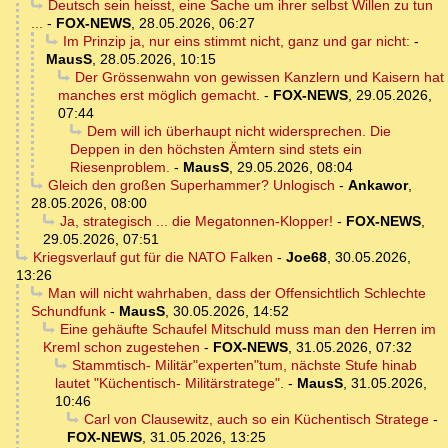
Deutsch sein heisst, eine Sache um ihrer selbst Willen zu tun
...
-
FOX-NEWS
,
28.05.2026, 06:27
Im Prinzip ja, nur eins stimmt nicht, ganz und gar nicht:
-
MausS
,
28.05.2026, 10:15
Der Grössenwahn von gewissen Kanzlern und Kaisern hat
manches erst möglich gemacht.
-
FOX-NEWS
,
29.05.2026,
07:44
Dem will ich überhaupt nicht widersprechen. Die
Deppen in den höchsten Ämtern sind stets ein
Riesenproblem.
-
MausS
,
29.05.2026, 08:04
Gleich den großen Superhammer? Unlogisch
-
Ankawor
,
28.05.2026, 08:00
Ja, strategisch ... die Megatonnen-Klopper!
-
FOX-NEWS
,
29.05.2026, 07:51
Kriegsverlauf gut für die NATO Falken
-
Joe68
,
30.05.2026,
13:26
Man will nicht wahrhaben, dass der Offensichtlich Schlechte
Schundfunk
-
MausS
,
30.05.2026, 14:52
Eine gehäufte Schaufel Mitschuld muss man den Herren im
Kreml schon zugestehen
-
FOX-NEWS
,
31.05.2026, 07:32
Stammtisch- Militär"experten"tum, nächste Stufe hinab
lautet "Küchentisch- Militärstratege".
-
MausS
,
31.05.2026,
10:46
Carl von Clausewitz, auch so ein Küchentisch Stratege
-
FOX-NEWS
,
31.05.2026, 13:25