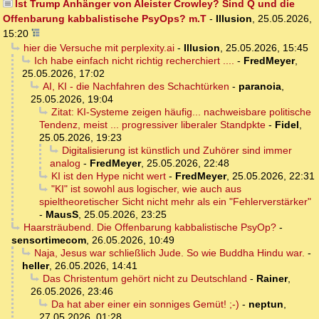
Ist Trump Anhänger von Aleister Crowley? Sind Q und die
Offenbarung kabbalistische PsyOps? m.T
-
Illusion
,
25.05.2026,
15:20
hier die Versuche mit perplexity.ai
-
Illusion
,
25.05.2026, 15:45
Ich habe einfach nicht richtig recherchiert ....
-
FredMeyer
,
25.05.2026, 17:02
AI, KI - die Nachfahren des Schachtürken
-
paranoia
,
25.05.2026, 19:04
Zitat: KI-Systeme zeigen häufig... nachweisbare politische
Tendenz, meist ... progressiver liberaler Standpkte
-
Fidel
,
25.05.2026, 19:23
Digitalisierung ist künstlich und Zuhörer sind immer
analog
-
FredMeyer
,
25.05.2026, 22:48
KI ist den Hype nicht wert
-
FredMeyer
,
25.05.2026, 22:31
"KI" ist sowohl aus logischer, wie auch aus
spieltheoretischer Sicht nicht mehr als ein "Fehlerverstärker"
-
MausS
,
25.05.2026, 23:25
Haarsträubend. Die Offenbarung kabbalistische PsyOp?
-
sensortimecom
,
26.05.2026, 10:49
Naja, Jesus war schließlich Jude. So wie Buddha Hindu war.
-
heller
,
26.05.2026, 14:41
Das Christentum gehört nicht zu Deutschland
-
Rainer
,
26.05.2026, 23:46
Da hat aber einer ein sonniges Gemüt! ;-)
-
neptun
,
27.05.2026, 01:28