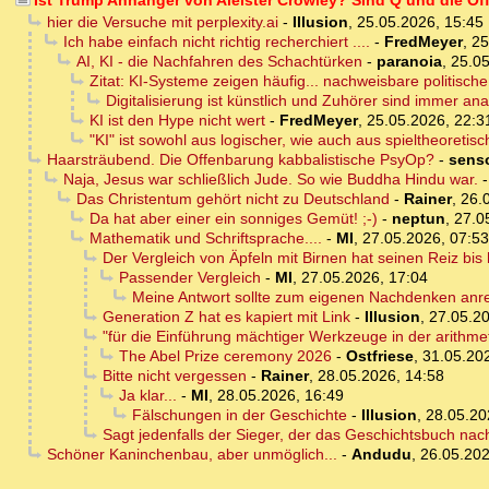
Ist Trump Anhänger von Aleister Crowley? Sind Q und die O
hier die Versuche mit perplexity.ai
-
Illusion
,
25.05.2026, 15:45
Ich habe einfach nicht richtig recherchiert ....
-
FredMeyer
,
25
AI, KI - die Nachfahren des Schachtürken
-
paranoia
,
25.05
Zitat: KI-Systeme zeigen häufig... nachweisbare politische
Digitalisierung ist künstlich und Zuhörer sind immer ana
KI ist den Hype nicht wert
-
FredMeyer
,
25.05.2026, 22:3
"KI" ist sowohl aus logischer, wie auch aus spieltheoretisc
Haarsträubend. Die Offenbarung kabbalistische PsyOp?
-
sens
Naja, Jesus war schließlich Jude. So wie Buddha Hindu war.
Das Christentum gehört nicht zu Deutschland
-
Rainer
,
26.
Da hat aber einer ein sonniges Gemüt! ;-)
-
neptun
,
27.0
Mathematik und Schriftsprache....
-
MI
,
27.05.2026, 07:53
Der Vergleich von Äpfeln mit Birnen hat seinen Reiz bis 
Passender Vergleich
-
MI
,
27.05.2026, 17:04
Meine Antwort sollte zum eigenen Nachdenken anre
Generation Z hat es kapiert mit Link
-
Illusion
,
27.05.20
"für die Einführung mächtiger Werkzeuge in der arithm
The Abel Prize ceremony 2026
-
Ostfriese
,
31.05.20
Bitte nicht vergessen
-
Rainer
,
28.05.2026, 14:58
Ja klar...
-
MI
,
28.05.2026, 16:49
Fälschungen in der Geschichte
-
Illusion
,
28.05.20
Sagt jedenfalls der Sieger, der das Geschichtsbuch na
Schöner Kaninchenbau, aber unmöglich...
-
Andudu
,
26.05.202