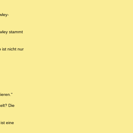
wley-
owley stammt
ist nicht nur
ieren."
elt? Die
ist eine