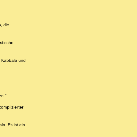
, die
stische
ie Kabbala und
en."
komplizierter
a. Es ist ein