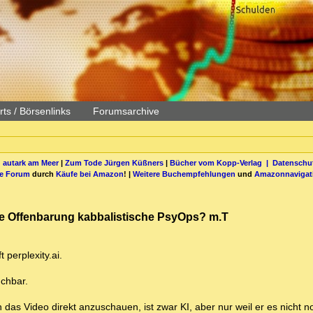
ts / Börsenlinks
Forumsarchive
 autark am Meer
|
Zum Tode Jürgen Küßners
|
Bücher vom Kopp-Verlag |
Datenschut
be Forum
durch
Käufe bei Amazon
! |
Weitere Buchempfehlungen
und
Amazonnavigat
ie Offenbarung kabbalistische PsyOps? m.T
perplexity.ai.
uchbar.
 das Video direkt anzuschauen, ist zwar KI, aber nur weil er es nicht 