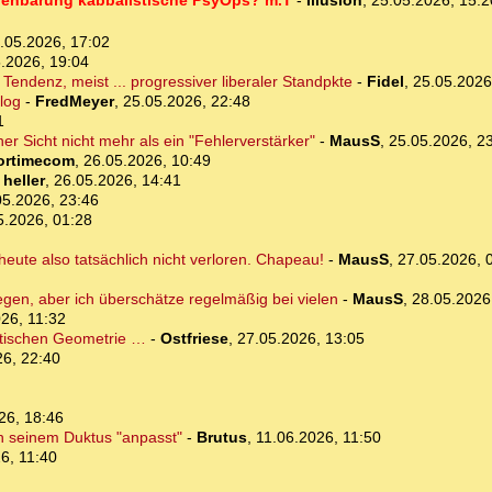
ffenbarung kabbalistische PsyOps? m.T
-
Illusion
,
25.05.2026, 15:
.05.2026, 17:02
.2026, 19:04
 Tendenz, meist ... progressiver liberaler Standpkte
-
Fidel
,
25.05.2026
log
-
FredMeyer
,
25.05.2026, 22:48
1
her Sicht nicht mehr als ein "Fehlerverstärker"
-
MausS
,
25.05.2026, 2
ortimecom
,
26.05.2026, 10:49
-
heller
,
26.05.2026, 14:41
05.2026, 23:46
5.2026, 01:28
heute also tatsächlich nicht verloren. Chapeau!
-
MausS
,
27.05.2026, 
gen, aber ich überschätze regelmäßig bei vielen
-
MausS
,
28.05.2026
26, 11:32
etischen Geometrie …
-
Ostfriese
,
27.05.2026, 13:05
26, 22:40
26, 18:46
ch seinem Duktus "anpasst"
-
Brutus
,
11.06.2026, 11:50
6, 11:40