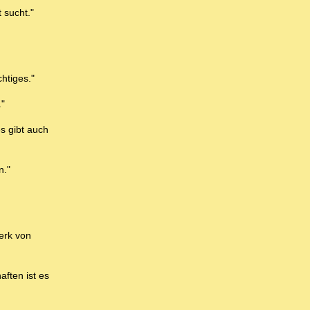
 sucht."
htiges."
."
s gibt auch
n."
erk von
aften ist es