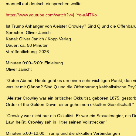
manuell auf deutsch einsprechen wollte.
https://www.youtube.com/watch?v=j_Yo-aAlTKo
Ist Trump Anhänger von Aleister Crowley? Sind Q und die Offenbar
Sprecher: Oliver Janich
Kanal: Oliver Janich / Kopp Verlag
Dauer: ca. 58 Minuten
Veröffentlichung: 2026
Minuten 0:00–5:00: Einleitung
Oliver Janich:
"Guten Abend. Heute geht es um einen sehr wichtigen Punkt, den vi
was ist mit QAnon? Sind Q und die Offenbarung kabbalistische PsyO
"Aleister Crowley war ein britischer Okkultist, geboren 1875, gestor
Order of the Golden Dawn, einer geheimen okkulten Gesellschaft."
"Crowley war nicht nur ein Okkultist. Er war ein Sexualmagier, ein
Law' heißt. Crowley sah in Hitler seinen Vollstrecker."
Minuten 5:00–12:00: Trump und die okkulten Verbindungen