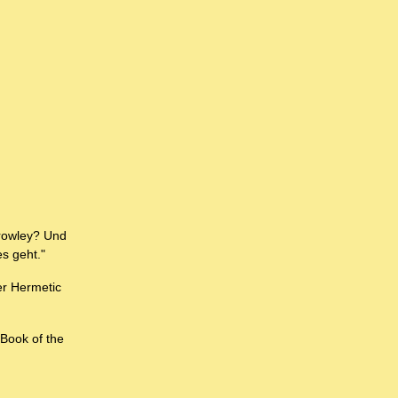
Crowley? Und
s geht."
er Hermetic
 Book of the