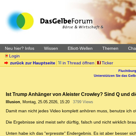
Neu hier? Infos
Wissen
Elliott-Wellen
Themen
Char
Login
zurück zur Hauptseite
in Thread öffnen
Ticker
Fluchtburg
Unterstützen Sie das Gel
Ist Trump Anhänger von Aleister Crowley? Sind Q und d
Illusion
,
Montag, 25.05.2026, 15:20
3799 Views
Damit man nicht jedes Video komplett anhören muss, benutze ich oft 
Die Ergebnisse sind meist sehr dürftig, falsch und nicht wirklich bra
Unten habe ich das "erpresste" Endergebnis. Es ist aber besser sich