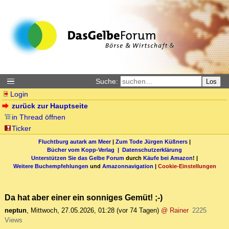
Suche:
Los
Login
zurück zur Hauptseite
in Thread öffnen
Ticker
Fluchtburg autark am Meer
|
Zum Tode Jürgen Küßners
|
Bücher vom Kopp-Verlag |
Datenschutzerklärung
Unterstützen Sie das Gelbe Forum
durch
Käufe bei Amazon
! |
Weitere Buchempfehlungen
und
Amazonnavigation
|
Cookie-Einstellungen
Da hat aber einer ein sonniges Gemüt! ;-)
neptun
,
Mittwoch, 27.05.2026, 01:28
(vor 74 Tagen)
@ Rainer
2225
Views