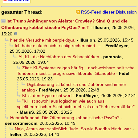
gesamter Thread:
RSS-Feed dieser Diskussion
Ist Trump Anhänger von Aleister Crowley? Sind Q und die
Offenbarung kabbalistische PsyOps? m.T
-
Illusion
,
25.05.2026,
15:20
hier die Versuche mit perplexity.ai
-
Illusion
,
25.05.2026, 15:45
Ich habe einfach nicht richtig recherchiert ....
-
FredMeyer
,
25.05.2026, 17:02
AI, KI - die Nachfahren des Schachtürken
-
paranoia
,
25.05.2026, 19:04
Zitat: KI-Systeme zeigen häufig... nachweisbare politische
Tendenz, meist ... progressiver liberaler Standpkte
-
Fidel
,
25.05.2026, 19:23
Digitalisierung ist künstlich und Zuhörer sind immer
analog
-
FredMeyer
,
25.05.2026, 22:48
KI ist den Hype nicht wert
-
FredMeyer
,
25.05.2026, 22:31
"KI" ist sowohl aus logischer, wie auch aus
spieltheoretischer Sicht nicht mehr als ein "Fehlerverstärker"
-
MausS
,
25.05.2026, 23:25
Haarsträubend. Die Offenbarung kabbalistische PsyOp?
-
sensortimecom
,
26.05.2026, 10:49
Naja, Jesus war schließlich Jude. So wie Buddha Hindu war.
-
heller
,
26.05.2026, 14:41