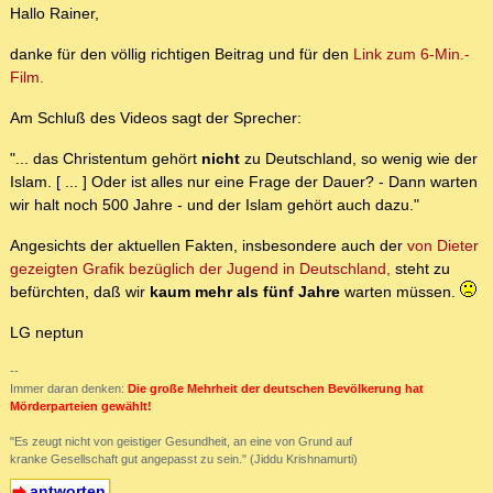
Hallo Rainer,
danke für den völlig richtigen Beitrag und für den
Link zum 6-Min.-
Film.
Am Schluß des Videos sagt der Sprecher:
"... das Christentum gehört
nicht
zu Deutschland, so wenig wie der
Islam. [ ... ] Oder ist alles nur eine Frage der Dauer? - Dann warten
wir halt noch 500 Jahre - und der Islam gehört auch dazu."
Angesichts der aktuellen Fakten, insbesondere auch der
von Dieter
gezeigten Grafik bezüglich der Jugend in Deutschland,
steht zu
befürchten, daß wir
kaum mehr als fünf Jahre
warten müssen.
LG neptun
--
Immer daran denken:
Die große Mehrheit der deutschen Bevölkerung hat
Mörderparteien gewählt!
"Es zeugt nicht von geistiger Gesundheit, an eine von Grund auf
kranke Gesellschaft gut angepasst zu sein." (Jiddu Krishnamurti)
antworten