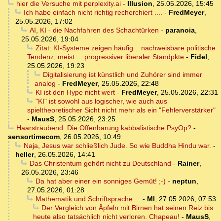
hier die Versuche mit perplexity.ai
-
Illusion
,
25.05.2026, 15:45
Ich habe einfach nicht richtig recherchiert ....
-
FredMeyer
,
25.05.2026, 17:02
AI, KI - die Nachfahren des Schachtürken
-
paranoia
,
25.05.2026, 19:04
Zitat: KI-Systeme zeigen häufig... nachweisbare politische
Tendenz, meist ... progressiver liberaler Standpkte
-
Fidel
,
25.05.2026, 19:23
Digitalisierung ist künstlich und Zuhörer sind immer
analog
-
FredMeyer
,
25.05.2026, 22:48
KI ist den Hype nicht wert
-
FredMeyer
,
25.05.2026, 22:31
"KI" ist sowohl aus logischer, wie auch aus
spieltheoretischer Sicht nicht mehr als ein "Fehlerverstärker"
-
MausS
,
25.05.2026, 23:25
Haarsträubend. Die Offenbarung kabbalistische PsyOp?
-
sensortimecom
,
26.05.2026, 10:49
Naja, Jesus war schließlich Jude. So wie Buddha Hindu war.
-
heller
,
26.05.2026, 14:41
Das Christentum gehört nicht zu Deutschland
-
Rainer
,
26.05.2026, 23:46
Da hat aber einer ein sonniges Gemüt! ;-)
-
neptun
,
27.05.2026, 01:28
Mathematik und Schriftsprache....
-
MI
,
27.05.2026, 07:53
Der Vergleich von Äpfeln mit Birnen hat seinen Reiz bis
heute also tatsächlich nicht verloren. Chapeau!
-
MausS
,