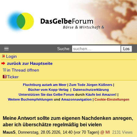
Suche:
Los
Login
zurück zur Hauptseite
in Thread öffnen
Ticker
Fluchtburg autark am Meer
|
Zum Tode Jürgen Küßners
|
Bücher vom Kopp-Verlag |
Datenschutzerklärung
Unterstützen Sie das Gelbe Forum
durch
Käufe bei Amazon
! |
Weitere Buchempfehlungen
und
Amazonnavigation
|
Cookie-Einstellungen
Meine Antwort sollte zum eigenen Nachdenken anregen,
aber ich überschätze regelmäßig bei vielen
MausS
,
Donnerstag, 28.05.2026, 14:40
(vor 70 Tagen)
@ MI
2131 Views