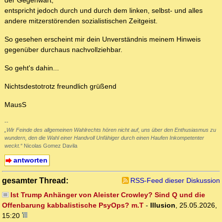
der Gegenwart,
entspricht jedoch durch und durch dem linken, selbst- und alles
andere mitzerstörenden sozialistischen Zeitgeist.
So gesehen erscheint mir dein Unverständnis meinem Hinweis
gegenüber durchaus nachvollziehbar.
So geht's dahin...
Nichtsdestotrotz freundlich grüßend
MausS
--
„Wir Feinde des allgemeinen Wahlrechts hören nicht auf, uns über den Enthusiasmus zu
wundern, den die Wahl einer Handvoll Unfähiger durch einen Haufen Inkompetenter
weckt.“
Nicolas Gomez Davila
antworten
gesamter Thread:
RSS-Feed dieser Diskussion
Ist Trump Anhänger von Aleister Crowley? Sind Q und die
Offenbarung kabbalistische PsyOps? m.T
-
Illusion
,
25.05.2026,
15:20