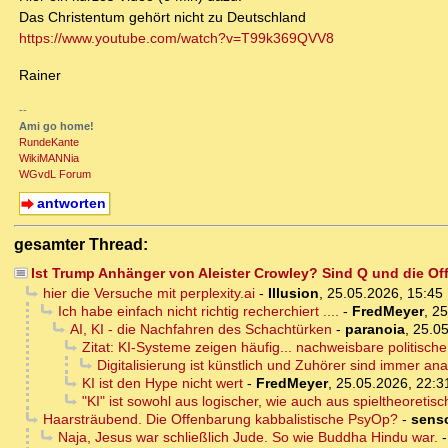
Das Christentum gehört nicht zu Deutschland
https://www.youtube.com/watch?v=T99k369QVV8
Rainer
--
Ami go home!
RundeKante
WikiMANNia
WGvdL Forum
antworten
gesamter Thread:
Ist Trump Anhänger von Aleister Crowley? Sind Q und die O
hier die Versuche mit perplexity.ai
-
Illusion
,
25.05.2026, 15:45
Ich habe einfach nicht richtig recherchiert ....
-
FredMeyer
,
25
AI, KI - die Nachfahren des Schachtürken
-
paranoia
,
25.05
Zitat: KI-Systeme zeigen häufig... nachweisbare politische
Digitalisierung ist künstlich und Zuhörer sind immer ana
KI ist den Hype nicht wert
-
FredMeyer
,
25.05.2026, 22:3
"KI" ist sowohl aus logischer, wie auch aus spieltheoretisc
Haarsträubend. Die Offenbarung kabbalistische PsyOp?
-
sens
Naja, Jesus war schließlich Jude. So wie Buddha Hindu war.