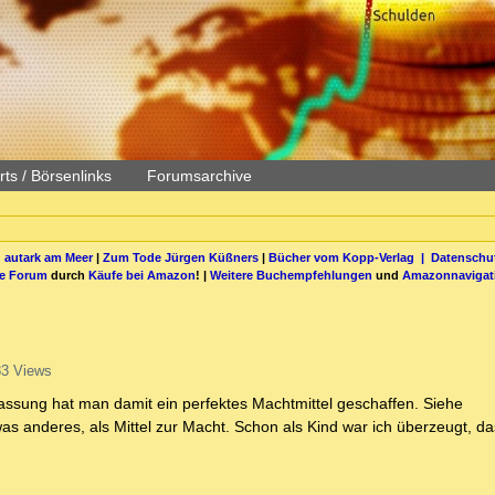
ts / Börsenlinks
Forumsarchive
 autark am Meer
|
Zum Tode Jürgen Küßners
|
Bücher vom Kopp-Verlag |
Datenschut
be Forum
durch
Käufe bei Amazon
! |
Weitere Buchempfehlungen
und
Amazonnavigat
3 Views
assung hat man damit ein perfektes Machtmittel geschaffen. Siehe
s anderes, als Mittel zur Macht. Schon als Kind war ich überzeugt, da