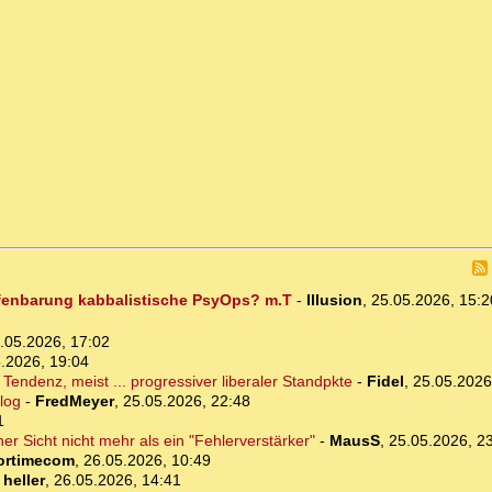
ffenbarung kabbalistische PsyOps? m.T
-
Illusion
,
25.05.2026, 15:
.05.2026, 17:02
.2026, 19:04
 Tendenz, meist ... progressiver liberaler Standpkte
-
Fidel
,
25.05.2026
log
-
FredMeyer
,
25.05.2026, 22:48
1
her Sicht nicht mehr als ein "Fehlerverstärker"
-
MausS
,
25.05.2026, 2
ortimecom
,
26.05.2026, 10:49
-
heller
,
26.05.2026, 14:41