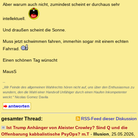
Aber warum auch nicht, zumindest scheint er durchaus sehr
intellektuell.
Und draußen scheint die Sonne.
Muss jetzt schwimmen fahren, immerhin sogar mit einem echten
Fahrrad.
Einen schönen Tag wünscht
MausS
--
„Wir Feinde des allgemeinen Wahlrechts hören nicht auf, uns über den Enthusiasmus zu
wundern, den die Wahl einer Handvoll Unfähiger durch einen Haufen Inkompetenter
weckt.“
Nicolas Gomez Davila
antworten
gesamter Thread:
RSS-Feed dieser Diskussion
Ist Trump Anhänger von Aleister Crowley? Sind Q und die
Offenbarung kabbalistische PsyOps? m.T
-
Illusion
,
25.05.2026,