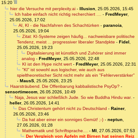
15:20
hier die Versuche mit perplexity.ai
-
Illusion
,
25.05.2026, 15:45
Ich habe einfach nicht richtig recherchiert ....
-
FredMeyer
,
25.05.2026, 17:02
AI, KI - die Nachfahren des Schachtürken
-
paranoia
,
25.05.2026, 19:04
Zitat: KI-Systeme zeigen häufig... nachweisbare politische
Tendenz, meist ... progressiver liberaler Standpkte
-
Fidel
,
25.05.2026, 19:23
Digitalisierung ist künstlich und Zuhörer sind immer
analog
-
FredMeyer
,
25.05.2026, 22:48
KI ist den Hype nicht wert
-
FredMeyer
,
25.05.2026, 22:31
"KI" ist sowohl aus logischer, wie auch aus
spieltheoretischer Sicht nicht mehr als ein "Fehlerverstärker"
-
MausS
,
25.05.2026, 23:25
Haarsträubend. Die Offenbarung kabbalistische PsyOp?
-
sensortimecom
,
26.05.2026, 10:49
Naja, Jesus war schließlich Jude. So wie Buddha Hindu war.
-
heller
,
26.05.2026, 14:41
Das Christentum gehört nicht zu Deutschland
-
Rainer
,
26.05.2026, 23:46
Da hat aber einer ein sonniges Gemüt! ;-)
-
neptun
,
27.05.2026, 01:28
Mathematik und Schriftsprache....
-
MI
,
27.05.2026, 07:53
Der Vergleich von Äpfeln mit Birnen hat seinen Reiz