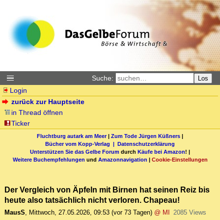
Suche:
Los
Login
zurück zur Hauptseite
in Thread öffnen
Ticker
Fluchtburg autark am Meer
|
Zum Tode Jürgen Küßners
|
Bücher vom Kopp-Verlag |
Datenschutzerklärung
Unterstützen Sie das Gelbe Forum
durch
Käufe bei Amazon
! |
Weitere Buchempfehlungen
und
Amazonnavigation
|
Cookie-Einstellungen
Der Vergleich von Äpfeln mit Birnen hat seinen Reiz bis
heute also tatsächlich nicht verloren. Chapeau!
MausS
,
Mittwoch, 27.05.2026, 09:53
(vor 73 Tagen)
@ MI
2085 Views