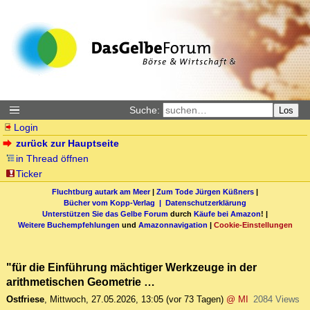
Suche:
Los
Login
zurück zur Hauptseite
in Thread öffnen
Ticker
Fluchtburg autark am Meer
|
Zum Tode Jürgen Küßners
|
Bücher vom Kopp-Verlag |
Datenschutzerklärung
Unterstützen Sie das Gelbe Forum
durch
Käufe bei Amazon
! |
Weitere Buchempfehlungen
und
Amazonnavigation
|
Cookie-Einstellungen
"für die Einführung mächtiger Werkzeuge in der
arithmetischen Geometrie …
Ostfriese
,
Mittwoch, 27.05.2026, 13:05
(vor 73 Tagen)
@ MI
2084 Views