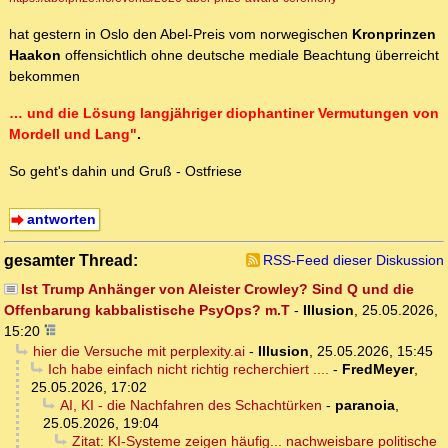
hat gestern in Oslo den Abel-Preis vom norwegischen
Kronprinzen
Haakon
offensichtlich ohne deutsche mediale Beachtung überreicht
bekommen
… und die Lösung langjähriger diophantiner Vermutungen von
Mordell und Lang"
.
So geht's dahin und Gruß - Ostfriese
antworten
gesamter Thread:
RSS-Feed dieser Diskussion
Ist Trump Anhänger von Aleister Crowley? Sind Q und die
Offenbarung kabbalistische PsyOps? m.T
-
Illusion
,
25.05.2026,
15:20
hier die Versuche mit perplexity.ai
-
Illusion
,
25.05.2026, 15:45
Ich habe einfach nicht richtig recherchiert ....
-
FredMeyer
,
25.05.2026, 17:02
AI, KI - die Nachfahren des Schachtürken
-
paranoia
,
25.05.2026, 19:04
Zitat: KI-Systeme zeigen häufig... nachweisbare politische