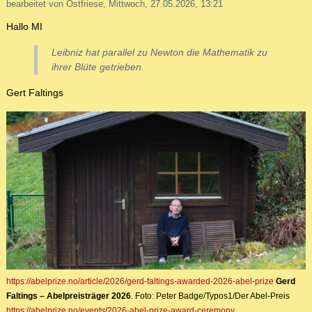
bearbeitet von Ostfriese, Mittwoch, 27.05.2026, 13:21
Hallo MI
Leibniz hat parallel zu Newton die Mathematik zu
ihrer Blüte getrieben.
Gert Faltings
https://abelprize.no/article/2026/gerd-faltings-awarded-2026-abel-prize
Gerd
Faltings – Abelpreisträger 2026
. Foto: Peter Badge/Typos1/Der Abel-Preis
https://abelprize.no/events/2026-abel-prize-award-ceremony