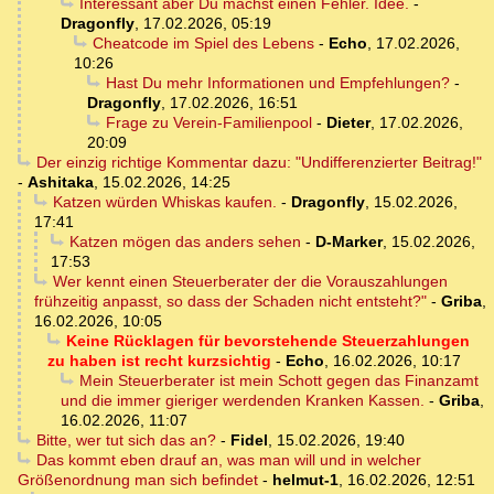
Interessant aber Du machst einen Fehler. Idee.
-
Dragonfly
,
17.02.2026, 05:19
Cheatcode im Spiel des Lebens
-
Echo
,
17.02.2026,
10:26
Hast Du mehr Informationen und Empfehlungen?
-
Dragonfly
,
17.02.2026, 16:51
Frage zu Verein-Familienpool
-
Dieter
,
17.02.2026,
20:09
Der einzig richtige Kommentar dazu: "Undifferenzierter Beitrag!"
-
Ashitaka
,
15.02.2026, 14:25
Katzen würden Whiskas kaufen.
-
Dragonfly
,
15.02.2026,
17:41
Katzen mögen das anders sehen
-
D-Marker
,
15.02.2026,
17:53
Wer kennt einen Steuerberater der die Vorauszahlungen
frühzeitig anpasst, so dass der Schaden nicht entsteht?"
-
Griba
,
16.02.2026, 10:05
Keine Rücklagen für bevorstehende Steuerzahlungen
zu haben ist recht kurzsichtig
-
Echo
,
16.02.2026, 10:17
Mein Steuerberater ist mein Schott gegen das Finanzamt
und die immer gieriger werdenden Kranken Kassen.
-
Griba
,
16.02.2026, 11:07
Bitte, wer tut sich das an?
-
Fidel
,
15.02.2026, 19:40
Das kommt eben drauf an, was man will und in welcher
Größenordnung man sich befindet
-
helmut-1
,
16.02.2026, 12:51