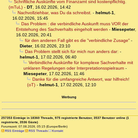
Schriftliche Auskünfte vom Finanzamt sind kostenpflichtig.
(mTuL)
-
DT
,
16.02.2026, 14:42
Nachvollziehbar, was Du da schreibst.
-
helmut-1
,
16.02.2026, 15:45
Das Problem : die verbindliche Auskunft muss VOR der
Entstehung des Sachverhalts eingeholt werden
-
Miesepeter
,
16.02.2026, 20:41
für den anderen Fall gibt es die "verbindliche Zusage"
-
Dieter
,
16.02.2026, 23:10
Das Problem stellt sich für mich nun anders dar:
-
helmut-1
,
17.02.2026, 06:40
Verbindliche Auskünfte für komplexe Sachverhalte mit
unklaren Regelungen oder Interpretationsspielraum
-
Miesepeter
,
17.02.2026, 11:46
Danke für die umfangreiche Antwort, war hilfreich!
(oT)
-
helmut-1
,
17.02.2026, 12:10
Werbung
257353 Einträge in 18360 Threads, 975 registrierte Benutzer, 3537 Benutzer online (1
registrierte, 3536 Gäste)
Forumszeit: 07.08.2026, 05:15 (Europe/Berlin)
RSS Einträge
RSS Threads
Kontakt