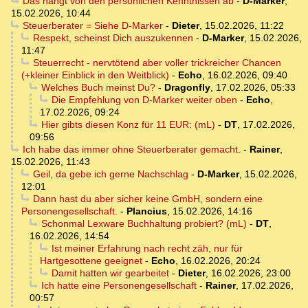
Das hängt von den persönlichen Kenntnissen ab
-
D-Marker
,
15.02.2026, 10:44
Steuerberater = Siehe D-Marker
-
Dieter
,
15.02.2026, 11:22
Respekt, scheinst Dich auszukennen
-
D-Marker
,
15.02.2026,
11:47
Steuerrecht - nervtötend aber voller trickreicher Chancen
(+kleiner Einblick in den Weitblick)
-
Echo
,
16.02.2026, 09:40
Welches Buch meinst Du?
-
Dragonfly
,
17.02.2026, 05:33
Die Empfehlung von D-Marker weiter oben
-
Echo
,
17.02.2026, 09:24
Hier gibts diesen Konz für 11 EUR: (mL)
-
DT
,
17.02.2026,
09:56
Ich habe das immer ohne Steuerberater gemacht.
-
Rainer
,
15.02.2026, 11:43
Geil, da gebe ich gerne Nachschlag
-
D-Marker
,
15.02.2026,
12:01
Dann hast du aber sicher keine GmbH, sondern eine
Personengesellschaft.
-
Plancius
,
15.02.2026, 14:16
Schonmal Lexware Buchhaltung probiert? (mL)
-
DT
,
16.02.2026, 14:54
Ist meiner Erfahrung nach recht zäh, nur für
Hartgesottene geeignet
-
Echo
,
16.02.2026, 20:24
Damit hatten wir gearbeitet
-
Dieter
,
16.02.2026, 23:00
Ich hatte eine Personengesellschaft
-
Rainer
,
17.02.2026,
00:57