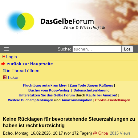
Suche:
Los
Login
zurück zur Hauptseite
in Thread öffnen
Ticker
Fluchtburg autark am Meer
|
Zum Tode Jürgen Küßners
|
Bücher vom Kopp-Verlag |
Datenschutzerklärung
Unterstützen Sie das Gelbe Forum
durch
Käufe bei Amazon
! |
Weitere Buchempfehlungen
und
Amazonnavigation
|
Cookie-Einstellungen
Keine Rücklagen für bevorstehende Steuerzahlungen zu
haben ist recht kurzsichtig
Echo
,
Montag, 16.02.2026, 10:17
(vor 172 Tagen)
@ Griba
2815 Views