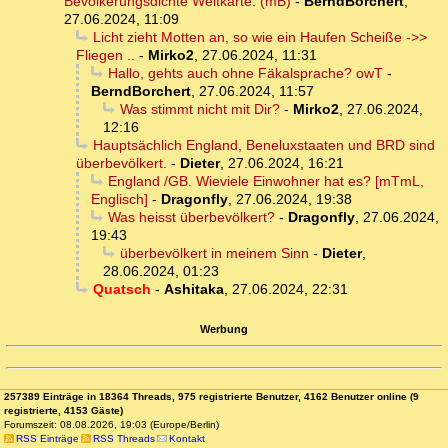
Bevölkerungsdichte Weltkarte: (mB)
-
BerndBorchert
,
27.06.2024, 11:09
Licht zieht Motten an, so wie ein Haufen Scheiße ->>
Fliegen ..
-
Mirko2
,
27.06.2024, 11:31
Hallo, gehts auch ohne Fäkalsprache? owT
-
BerndBorchert
,
27.06.2024, 11:57
Was stimmt nicht mit Dir?
-
Mirko2
,
27.06.2024,
12:16
Hauptsächlich England, Beneluxstaaten und BRD sind
überbevölkert.
-
Dieter
,
27.06.2024, 16:21
England /GB. Wieviele Einwohner hat es? [mTmL,
Englisch]
-
Dragonfly
,
27.06.2024, 19:38
Was heisst überbevölkert?
-
Dragonfly
,
27.06.2024,
19:43
überbevölkert in meinem Sinn
-
Dieter
,
28.06.2024, 01:23
Quatsch
-
Ashitaka
,
27.06.2024, 22:31
Werbung
257389 Einträge in 18364 Threads, 975 registrierte Benutzer, 4162 Benutzer online (9
registrierte, 4153 Gäste)
Forumszeit: 08.08.2026, 19:03 (Europe/Berlin)
RSS Einträge
RSS Threads
Kontakt