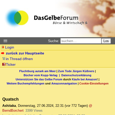
Suche:
Los
Login
zurück zur Hauptseite
in Thread öffnen
Ticker
Fluchtburg autark am Meer
|
Zum Tode Jürgen Küßners
|
Bücher vom Kopp-Verlag |
Datenschutzerklärung
Unterstützen Sie das Gelbe Forum
durch
Käufe bei Amazon
! |
Weitere Buchempfehlungen
und
Amazonnavigation
|
Cookie-Einstellungen
Quatsch
Ashitaka
,
Donnerstag, 27.06.2024, 22:31
(vor 772 Tagen)
@
BerndBorchert
3399 Views