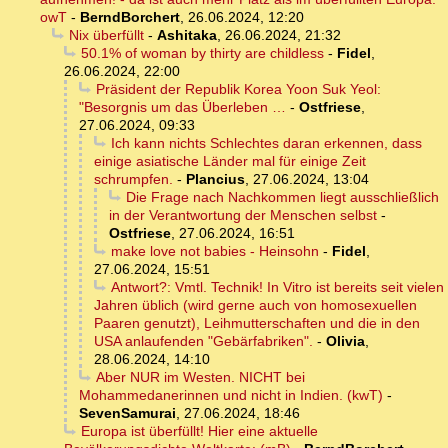
owT
-
BerndBorchert
,
26.06.2024, 12:20
Nix überfüllt
-
Ashitaka
,
26.06.2024, 21:32
50.1% of woman by thirty are childless
-
Fidel
,
26.06.2024, 22:00
Präsident der Republik Korea Yoon Suk Yeol:
"Besorgnis um das Überleben …
-
Ostfriese
,
27.06.2024, 09:33
Ich kann nichts Schlechtes daran erkennen, dass
einige asiatische Länder mal für einige Zeit
schrumpfen.
-
Plancius
,
27.06.2024, 13:04
Die Frage nach Nachkommen liegt ausschließlich
in der Verantwortung der Menschen selbst
-
Ostfriese
,
27.06.2024, 16:51
make love not babies - Heinsohn
-
Fidel
,
27.06.2024, 15:51
Antwort?: Vmtl. Technik! In Vitro ist bereits seit vielen
Jahren üblich (wird gerne auch von homosexuellen
Paaren genutzt), Leihmutterschaften und die in den
USA anlaufenden "Gebärfabriken".
-
Olivia
,
28.06.2024, 14:10
Aber NUR im Westen. NICHT bei
Mohammedanerinnen und nicht in Indien. (kwT)
-
SevenSamurai
,
27.06.2024, 18:46
Europa ist überfüllt! Hier eine aktuelle