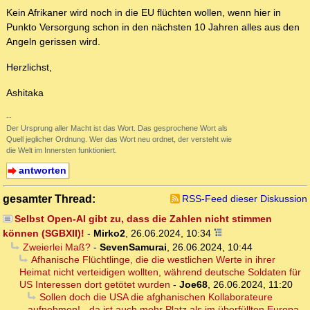
Kein Afrikaner wird noch in die EU flüchten wollen, wenn hier in
Punkto Versorgung schon in den nächsten 10 Jahren alles aus den
Angeln gerissen wird.
Herzlichst,
Ashitaka
--
Der Ursprung aller Macht ist das Wort. Das gesprochene Wort als
Quell jeglicher Ordnung. Wer das Wort neu ordnet, der versteht wie
die Welt im Innersten funktioniert.
antworten
gesamter Thread:
RSS-Feed dieser Diskussion
Selbst Open-AI gibt zu, dass die Zahlen nicht stimmen
können (SGBXII)!
-
Mirko2
,
26.06.2024, 10:34
Zweierlei Maß?
-
SevenSamurai
,
26.06.2024, 10:44
Afhanische Flüchtlinge, die die westlichen Werte in ihrer
Heimat nicht verteidigen wollten, während deutsche Soldaten für
US Interessen dort getötet wurden
-
Joe68
,
26.06.2024, 11:20
Sollen doch die USA die afghanischen Kollaborateure
aufnehmen! - da ist auch mehr Platz als im überfüllten Europa.