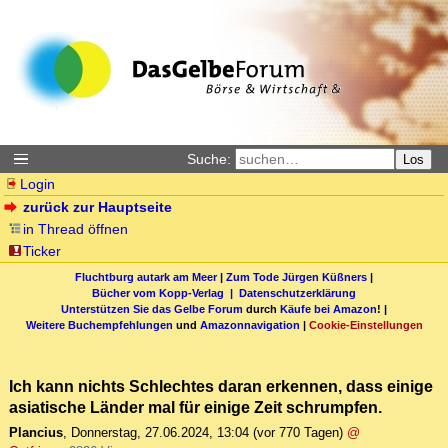
Suche:
Los
Login
zurück zur Hauptseite
in Thread öffnen
Ticker
Fluchtburg autark am Meer
|
Zum Tode Jürgen Küßners
|
Bücher vom Kopp-Verlag |
Datenschutzerklärung
Unterstützen Sie das Gelbe Forum
durch
Käufe bei Amazon
! |
Weitere Buchempfehlungen
und
Amazonnavigation
|
Cookie-Einstellungen
Ich kann nichts Schlechtes daran erkennen, dass einige
asiatische Länder mal für einige Zeit schrumpfen.
Plancius
,
Donnerstag, 27.06.2024, 13:04
(vor 770 Tagen)
@