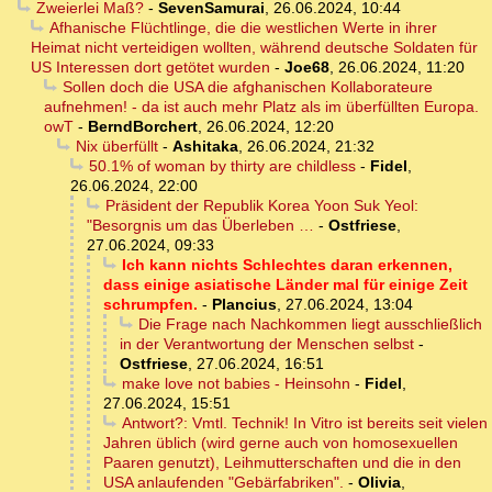
Zweierlei Maß?
-
SevenSamurai
,
26.06.2024, 10:44
Afhanische Flüchtlinge, die die westlichen Werte in ihrer
Heimat nicht verteidigen wollten, während deutsche Soldaten für
US Interessen dort getötet wurden
-
Joe68
,
26.06.2024, 11:20
Sollen doch die USA die afghanischen Kollaborateure
aufnehmen! - da ist auch mehr Platz als im überfüllten Europa.
owT
-
BerndBorchert
,
26.06.2024, 12:20
Nix überfüllt
-
Ashitaka
,
26.06.2024, 21:32
50.1% of woman by thirty are childless
-
Fidel
,
26.06.2024, 22:00
Präsident der Republik Korea Yoon Suk Yeol:
"Besorgnis um das Überleben …
-
Ostfriese
,
27.06.2024, 09:33
Ich kann nichts Schlechtes daran erkennen,
dass einige asiatische Länder mal für einige Zeit
schrumpfen.
-
Plancius
,
27.06.2024, 13:04
Die Frage nach Nachkommen liegt ausschließlich
in der Verantwortung der Menschen selbst
-
Ostfriese
,
27.06.2024, 16:51
make love not babies - Heinsohn
-
Fidel
,
27.06.2024, 15:51
Antwort?: Vmtl. Technik! In Vitro ist bereits seit vielen
Jahren üblich (wird gerne auch von homosexuellen
Paaren genutzt), Leihmutterschaften und die in den
USA anlaufenden "Gebärfabriken".
-
Olivia
,