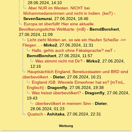
28.06.2024, 14:10
Aber NUR im Westen. NICHT bei
Mohammedanerinnen und nicht in Indien. (kwT)
-
SevenSamurai
,
27.06.2024, 18:46
Europa ist überfüllt! Hier eine aktuelle
Bevölkerungsdichte Weltkarte: (mB)
-
BerndBorchert
,
27.06.2024, 11:09
Licht zieht Motten an, so wie ein Haufen Scheiße ->>
Fliegen ..
-
Mirko2
,
27.06.2024, 11:31
Hallo, gehts auch ohne Fäkalsprache? owT
-
BerndBorchert
,
27.06.2024, 11:57
Was stimmt nicht mit Dir?
-
Mirko2
,
27.06.2024,
12:16
Hauptsächlich England, Beneluxstaaten und BRD sind
überbevölkert.
-
Dieter
,
27.06.2024, 16:21
England /GB. Wieviele Einwohner hat es? [mTmL,
Englisch]
-
Dragonfly
,
27.06.2024, 19:38
Was heisst überbevölkert?
-
Dragonfly
,
27.06.2024,
19:43
überbevölkert in meinem Sinn
-
Dieter
,
28.06.2024, 01:23
Quatsch
-
Ashitaka
,
27.06.2024, 22:31
Werbung