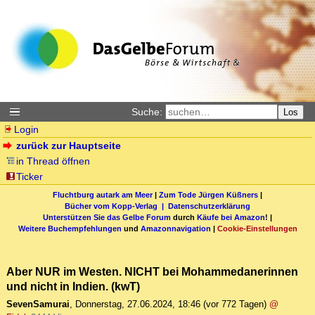
Suche:
Los
Login
zurück zur Hauptseite
in Thread öffnen
Ticker
Fluchtburg autark am Meer
|
Zum Tode Jürgen Küßners
|
Bücher vom Kopp-Verlag |
Datenschutzerklärung
Unterstützen Sie das Gelbe Forum
durch
Käufe bei Amazon
! |
Weitere Buchempfehlungen
und
Amazonnavigation
|
Cookie-Einstellungen
Aber NUR im Westen. NICHT bei Mohammedanerinnen
und nicht in Indien. (kwT)
SevenSamurai
,
Donnerstag, 27.06.2024, 18:46
(vor 772 Tagen)
@