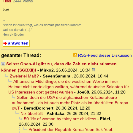
Fidel
2444 Views
kwt
--
"Wenn ihr euch fragt, wie es damals passieren konnte:
weil sie damals (...)."
Henryk Broder
antworten
gesamter Thread:
RSS-Feed dieser Diskussion
Selbst Open-AI gibt zu, dass die Zahlen nicht stimmen
können (SGBXII)!
-
Mirko2
,
26.06.2024, 10:34
Zweierlei Maß?
-
SevenSamurai
,
26.06.2024, 10:44
Afhanische Flüchtlinge, die die westlichen Werte in ihrer
Heimat nicht verteidigen wollten, während deutsche Soldaten für
US Interessen dort getötet wurden
-
Joe68
,
26.06.2024, 11:20
Sollen doch die USA die afghanischen Kollaborateure
aufnehmen! - da ist auch mehr Platz als im überfüllten Europa.
owT
-
BerndBorchert
,
26.06.2024, 12:20
Nix überfüllt
-
Ashitaka
,
26.06.2024, 21:32
50.1% of woman by thirty are childless
-
Fidel
,
26.06.2024, 22:00
Präsident der Republik Korea Yoon Suk Yeol: