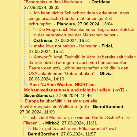
"Besorgnis um das Überleben …
-
Ostfriese
,
27.06.2024, 09:33
Ich kann nichts Schlechtes daran erkennen, dass
einige asiatische Länder mal für einige Zeit
schrumpfen.
-
Plancius
,
27.06.2024, 13:04
Die Frage nach Nachkommen liegt ausschließlich
in der Verantwortung der Menschen selbst
-
Ostfriese
,
27.06.2024, 16:51
make love not babies - Heinsohn
-
Fidel
,
27.06.2024, 15:51
Antwort?: Vmtl. Technik! In Vitro ist bereits seit vielen
Jahren üblich (wird gerne auch von homosexuellen
Paaren genutzt), Leihmutterschaften und die in den
USA anlaufenden "Gebärfabriken".
-
Olivia
,
28.06.2024, 14:10
Aber NUR im Westen. NICHT bei
Mohammedanerinnen und nicht in Indien. (kwT)
-
SevenSamurai
,
27.06.2024, 18:46
Europa ist überfüllt! Hier eine aktuelle
Bevölkerungsdichte Weltkarte: (mB)
-
BerndBorchert
,
27.06.2024, 11:09
Licht zieht Motten an, so wie ein Haufen Scheiße ->>
Fliegen ..
-
Mirko2
,
27.06.2024, 11:31
Hallo, gehts auch ohne Fäkalsprache? owT
-
BerndBorchert
,
27.06.2024, 11:57