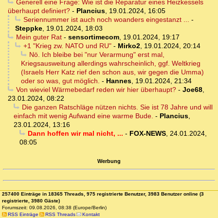
Generell eine Frage: Wie ist die Reparatur eines Heizkessels
überhaupt definiert?
-
Plancius
,
19.01.2024, 16:05
Seriennummer ist auch noch woanders eingestanzt ...
-
Steppke
,
19.01.2024, 18:03
Mein guter Rat
-
sensortimecom
,
19.01.2024, 19:17
+1 "Krieg zw. NATO und RU"
-
Mirko2
,
19.01.2024, 20:14
Nö. Ich bleibe bei "nur Verarmung" erst mal,
Kriegsausweitung allerdings wahrscheinlich, ggf. Weltkrieg
(Israels Herr Katz rief den schon aus, wir gegen die Umma)
oder so was, gut möglich.
-
Hannes
,
19.01.2024, 21:34
Von wieviel Wärmebedarf reden wir hier überhaupt?
-
Joe68
,
23.01.2024, 08:22
Die ganzen Ratschläge nützen nichts. Sie ist 78 Jahre und will
einfach mit wenig Aufwand eine warme Bude.
-
Plancius
,
23.01.2024, 13:16
Dann hoffen wir mal nicht, ...
-
FOX-NEWS
,
24.01.2024,
08:05
Werbung
257400 Einträge in 18365 Threads, 975 registrierte Benutzer, 3983 Benutzer online (3
registrierte, 3980 Gäste)
Forumszeit: 09.08.2026, 08:38 (Europe/Berlin)
RSS Einträge
RSS Threads
Kontakt