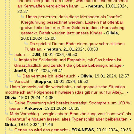
handelt sich jedoch um etwas, was man mit einem Arsenal
an Kernwaffen vergleichen kann, ...
-
neptun
,
19.01.2024,
22:37
Umso perverser, dass diese Methoden als "sanfte"
Kriegführung bezeichnet werden. Epstein hat offenbar
große Teile des erpreßten Geldes in diese Forsschung
gesteckt. Damit werden jetzt unsere Kinder
-
Olivia
,
20.01.2024, 12:08
Da sprichst Du am Ende einen ganz schrecklichen
Punkt an.
-
neptun
,
21.01.2024, 00:53
polen...
-
JJB
,
19.01.2024, 08:50
Impfen ist Solidarität und Empathie, mit Gas heizen ist
klimaschädlich und zerstört die globale Lebensgrundlage
-
Joe68
,
19.01.2024, 09:41
Das vermute ich leider auch.
-
Olivia
,
19.01.2024, 12:57
Vorsicht!
-
Steppke
,
19.01.2024, 16:52
Unter Verweis auf die wirtschafts- und geopolitische Situation
möchte ich auf Folgendes hinweisen (das gilt nur nur für Alte)....
-
Olivia
,
19.01.2024, 14:35
Deine Erwartung wird bereits bestätigt. Strompreis um 100 %
teurer
-
Ankawor
,
19.01.2024, 16:33
Mein Vorschlag - vergleichbare Ersatzheizung von "sonstwo" als
"Reparatur" einbauen lassen, altes Typenschild aber beibehalten.
-
Griba
,
19.01.2024, 14:46
Genau so wird das gemacht
-
FOX-NEWS
,
20.01.2024, 20:36