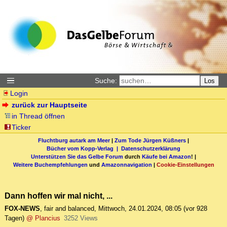
Suche:
Los
Login
zurück zur Hauptseite
in Thread öffnen
Ticker
Fluchtburg autark am Meer
|
Zum Tode Jürgen Küßners
|
Bücher vom Kopp-Verlag |
Datenschutzerklärung
Unterstützen Sie das Gelbe Forum
durch
Käufe bei Amazon
! |
Weitere Buchempfehlungen
und
Amazonnavigation
|
Cookie-Einstellungen
Dann hoffen wir mal nicht, ...
FOX-NEWS
,
fair and balanced
,
Mittwoch, 24.01.2024, 08:05
(vor 928
Tagen)
@ Plancius
3252 Views