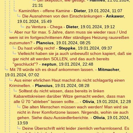
21:31
Kaminöfen - offene Kamine
-
Dieter
,
19.01.2024, 11:07
Die Ausnahmen von den Einschränkungen
-
Ankawor
,
19.01.2024, 15:49
zu Ventura - Chega
-
Dieter
,
19.01.2024, 19:12
Aber nur für max. 5 Jahre, dann muss sie wieder raus / Und
wem ist im fortgeschrittenen Alter ständiges Heizung rausreißen
zuzumuten?
-
Plancius
,
19.01.2024, 08:25
Du hast völlig recht!
-
Steppke
,
19.01.2024, 09:37
Vielleicht haben sie ja auch unbewußt schon kapiert, daß sie
gar nicht alt werden SOLLEN, und das auch bereits
"geschluckt"?
-
neptun
,
19.01.2024, 22:48
Mit 78 würde ich es drauf ankommen lassen.
-
Mitmacher
,
19.01.2024, 07:02
Aus einer ehrlichen Haut machst du nicht schlagartig einen
Kriminellen.
-
Plancius
,
19.01.2024, 08:28
Solltest du nicht wissen, dass bereits in linken
Kabarettskreisen darüber Witze gemacht weden, dass man
alle Ü 70 "ableben" lassen sollte....
-
Olivia
,
19.01.2024, 12:28
Die alten Menschen müssen wach werden! Man wird sie
nicht in ihrer Komfortzone lassen. Nirgends, wohin sie auch
gehen. Siehe dazu Aussiedlerberichte.
-
Olivia
,
19.01.2024,
13:59
Deine Überschrift wirkt leider ziemlich verharmlosend. Es