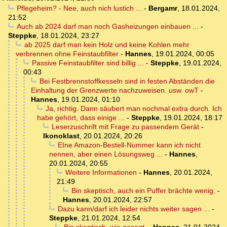
Pflegeheim? - Nee, auch nich lustich ...
-
Bergamr
,
18.01.2024,
21:52
Auch ab 2024 darf man noch Gasheizungen einbauen ...
-
Steppke
,
18.01.2024, 23:27
ab 2025 darf man kein Holz und keine Kohlen mehr
verbrennen ohne Feinstaubfilter
-
Hannes
,
19.01.2024, 00:05
Passive Feinstaubfilter sind billig ...
-
Steppke
,
19.01.2024,
00:43
Bei Festbrennstoffkesseln sind in festen Abständen die
Einhaltung der Grenzwerte nachzuweisen. usw. owT
-
Hannes
,
19.01.2024, 01:10
Ja, richtig. Dann säubert man nochmal extra durch. Ich
habe gehört, dass einige ...
-
Steppke
,
19.01.2024, 18:17
Leserzuschrift mit Frage zu passendem Gerät
-
Ikonoklast
,
20.01.2024, 20:26
EIne Amazon-Bestell-Nummer kann ich nicht
nennen, aber einen Lösungsweg ...
-
Hannes
,
20.01.2024, 20:55
Weitere Informationen
-
Hannes
,
20.01.2024,
21:49
Bin skeptisch, auch ein Puffer brächte wenig.
-
Hannes
,
20.01.2024, 22:57
Dazu kann/darf ich leider nichts weiter sagen ...
-
Steppke
,
21.01.2024, 12:54
Bin skeptisch, wie gesagt.
-
Hannes
,
21.01.2024,