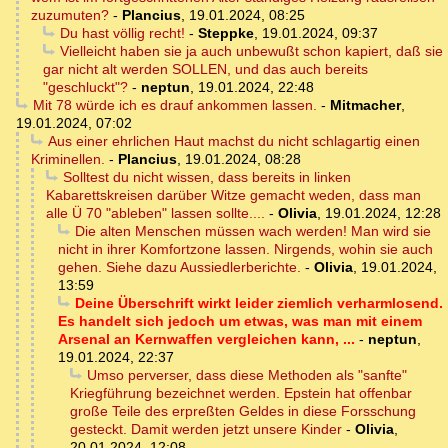
zuzumuten?
-
Plancius
,
19.01.2024, 08:25
Du hast völlig recht!
-
Steppke
,
19.01.2024, 09:37
Vielleicht haben sie ja auch unbewußt schon kapiert, daß sie
gar nicht alt werden SOLLEN, und das auch bereits
"geschluckt"?
-
neptun
,
19.01.2024, 22:48
Mit 78 würde ich es drauf ankommen lassen.
-
Mitmacher
,
19.01.2024, 07:02
Aus einer ehrlichen Haut machst du nicht schlagartig einen
Kriminellen.
-
Plancius
,
19.01.2024, 08:28
Solltest du nicht wissen, dass bereits in linken
Kabarettskreisen darüber Witze gemacht weden, dass man
alle Ü 70 "ableben" lassen sollte....
-
Olivia
,
19.01.2024, 12:28
Die alten Menschen müssen wach werden! Man wird sie
nicht in ihrer Komfortzone lassen. Nirgends, wohin sie auch
gehen. Siehe dazu Aussiedlerberichte.
-
Olivia
,
19.01.2024,
13:59
Deine Überschrift wirkt leider ziemlich verharmlosend.
Es handelt sich jedoch um etwas, was man mit einem
Arsenal an Kernwaffen vergleichen kann, ...
-
neptun
,
19.01.2024, 22:37
Umso perverser, dass diese Methoden als "sanfte"
Kriegführung bezeichnet werden. Epstein hat offenbar
große Teile des erpreßten Geldes in diese Forsschung
gesteckt. Damit werden jetzt unsere Kinder
-
Olivia
,
20.01.2024, 12:08