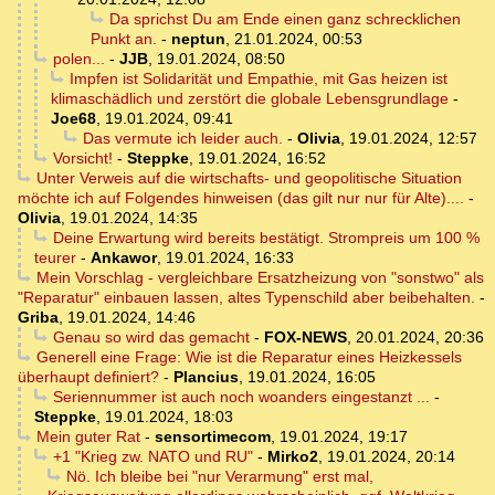
Da sprichst Du am Ende einen ganz schrecklichen
Punkt an.
-
neptun
,
21.01.2024, 00:53
polen...
-
JJB
,
19.01.2024, 08:50
Impfen ist Solidarität und Empathie, mit Gas heizen ist
klimaschädlich und zerstört die globale Lebensgrundlage
-
Joe68
,
19.01.2024, 09:41
Das vermute ich leider auch.
-
Olivia
,
19.01.2024, 12:57
Vorsicht!
-
Steppke
,
19.01.2024, 16:52
Unter Verweis auf die wirtschafts- und geopolitische Situation
möchte ich auf Folgendes hinweisen (das gilt nur nur für Alte)....
-
Olivia
,
19.01.2024, 14:35
Deine Erwartung wird bereits bestätigt. Strompreis um 100 %
teurer
-
Ankawor
,
19.01.2024, 16:33
Mein Vorschlag - vergleichbare Ersatzheizung von "sonstwo" als
"Reparatur" einbauen lassen, altes Typenschild aber beibehalten.
-
Griba
,
19.01.2024, 14:46
Genau so wird das gemacht
-
FOX-NEWS
,
20.01.2024, 20:36
Generell eine Frage: Wie ist die Reparatur eines Heizkessels
überhaupt definiert?
-
Plancius
,
19.01.2024, 16:05
Seriennummer ist auch noch woanders eingestanzt ...
-
Steppke
,
19.01.2024, 18:03
Mein guter Rat
-
sensortimecom
,
19.01.2024, 19:17
+1 "Krieg zw. NATO und RU"
-
Mirko2
,
19.01.2024, 20:14
Nö. Ich bleibe bei "nur Verarmung" erst mal,