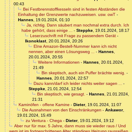
00:43
Bei Festbrennstoffkesseln sind in festen Abständen die
Einhaltung der Grenzwerte nachzuweisen. usw. owT
-
Hannes
,
19.01.2024, 01:10
Ja, richtig. Dann säubert man nochmal extra durch. Ich
habe gehört, dass einige ...
-
Steppke
,
19.01.2024, 18:17
Leserzuschrift mit Frage zu passendem Gerät
-
Ikonoklast
,
20.01.2024, 20:26
EIne Amazon-Bestell-Nummer kann ich nicht
nennen, aber einen Lösungsweg ...
-
Hannes
,
20.01.2024, 20:55
Weitere Informationen
-
Hannes
,
20.01.2024,
21:49
Bin skeptisch, auch ein Puffer brächte wenig.
-
Hannes
,
20.01.2024, 22:57
Dazu kann/darf ich leider nichts weiter sagen ...
-
Steppke
,
21.01.2024, 12:54
Bin skeptisch, wie gesagt.
-
Hannes
,
21.01.2024,
21:31
Kaminöfen - offene Kamine
-
Dieter
,
19.01.2024, 11:07
Die Ausnahmen von den Einschränkungen
-
Ankawor
,
19.01.2024, 15:49
zu Ventura - Chega
-
Dieter
,
19.01.2024, 19:12
Aber nur für max. 5 Jahre, dann muss sie wieder raus / Und
wem ist im fortgeschrittenen Alter ständiges Heizung rausreißen