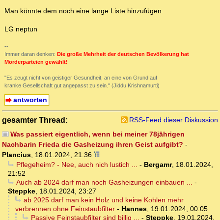
Man könnte dem noch eine lange Liste hinzufügen.
LG neptun
--
Immer daran denken:
Die große Mehrheit der deutschen Bevölkerung hat
Mörderparteien gewählt!
"Es zeugt nicht von geistiger Gesundheit, an eine von Grund auf
kranke Gesellschaft gut angepasst zu sein." (Jiddu Krishnamurti)
antworten
gesamter Thread:
RSS-Feed dieser Diskussion
Was passiert eigentlich, wenn bei meiner 78jährigen
Nachbarin Frieda die Gasheizung ihren Geist aufgibt?
-
Plancius
,
18.01.2024, 21:36
Pflegeheim? - Nee, auch nich lustich ...
-
Bergamr
,
18.01.2024,
21:52
Auch ab 2024 darf man noch Gasheizungen einbauen ...
-
Steppke
,
18.01.2024, 23:27
ab 2025 darf man kein Holz und keine Kohlen mehr
verbrennen ohne Feinstaubfilter
-
Hannes
,
19.01.2024, 00:05
Passive Feinstaubfilter sind billig ...
-
Steppke
,
19.01.2024,