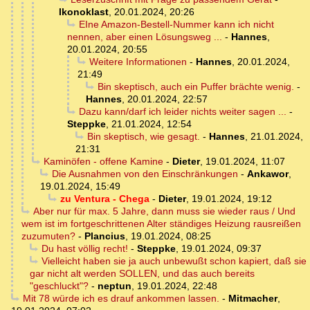
Ikonoklast
,
20.01.2024, 20:26
EIne Amazon-Bestell-Nummer kann ich nicht
nennen, aber einen Lösungsweg ...
-
Hannes
,
20.01.2024, 20:55
Weitere Informationen
-
Hannes
,
20.01.2024,
21:49
Bin skeptisch, auch ein Puffer brächte wenig.
-
Hannes
,
20.01.2024, 22:57
Dazu kann/darf ich leider nichts weiter sagen ...
-
Steppke
,
21.01.2024, 12:54
Bin skeptisch, wie gesagt.
-
Hannes
,
21.01.2024,
21:31
Kaminöfen - offene Kamine
-
Dieter
,
19.01.2024, 11:07
Die Ausnahmen von den Einschränkungen
-
Ankawor
,
19.01.2024, 15:49
zu Ventura - Chega
-
Dieter
,
19.01.2024, 19:12
Aber nur für max. 5 Jahre, dann muss sie wieder raus / Und
wem ist im fortgeschrittenen Alter ständiges Heizung rausreißen
zuzumuten?
-
Plancius
,
19.01.2024, 08:25
Du hast völlig recht!
-
Steppke
,
19.01.2024, 09:37
Vielleicht haben sie ja auch unbewußt schon kapiert, daß sie
gar nicht alt werden SOLLEN, und das auch bereits
"geschluckt"?
-
neptun
,
19.01.2024, 22:48
Mit 78 würde ich es drauf ankommen lassen.
-
Mitmacher
,