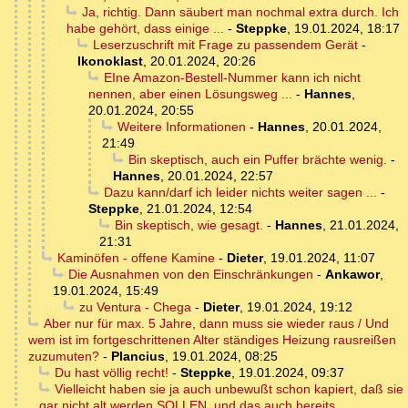
Ja, richtig. Dann säubert man nochmal extra durch. Ich
habe gehört, dass einige ...
-
Steppke
,
19.01.2024, 18:17
Leserzuschrift mit Frage zu passendem Gerät
-
Ikonoklast
,
20.01.2024, 20:26
EIne Amazon-Bestell-Nummer kann ich nicht
nennen, aber einen Lösungsweg ...
-
Hannes
,
20.01.2024, 20:55
Weitere Informationen
-
Hannes
,
20.01.2024,
21:49
Bin skeptisch, auch ein Puffer brächte wenig.
-
Hannes
,
20.01.2024, 22:57
Dazu kann/darf ich leider nichts weiter sagen ...
-
Steppke
,
21.01.2024, 12:54
Bin skeptisch, wie gesagt.
-
Hannes
,
21.01.2024,
21:31
Kaminöfen - offene Kamine
-
Dieter
,
19.01.2024, 11:07
Die Ausnahmen von den Einschränkungen
-
Ankawor
,
19.01.2024, 15:49
zu Ventura - Chega
-
Dieter
,
19.01.2024, 19:12
Aber nur für max. 5 Jahre, dann muss sie wieder raus / Und
wem ist im fortgeschrittenen Alter ständiges Heizung rausreißen
zuzumuten?
-
Plancius
,
19.01.2024, 08:25
Du hast völlig recht!
-
Steppke
,
19.01.2024, 09:37
Vielleicht haben sie ja auch unbewußt schon kapiert, daß sie
gar nicht alt werden SOLLEN, und das auch bereits