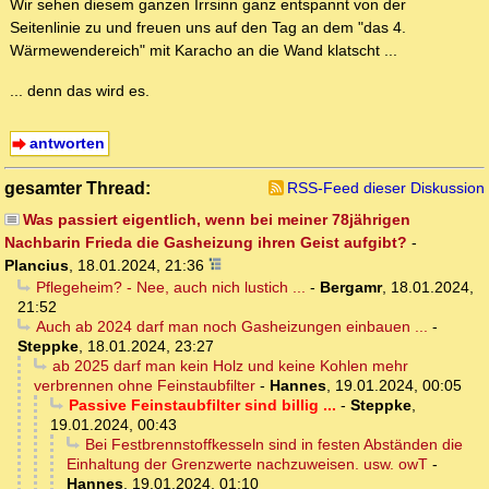
Wir sehen diesem ganzen Irrsinn ganz entspannt von der
Seitenlinie zu und freuen uns auf den Tag an dem "das 4.
Wärmewendereich" mit Karacho an die Wand klatscht ...
... denn das wird es.
antworten
gesamter Thread:
RSS-Feed dieser Diskussion
Was passiert eigentlich, wenn bei meiner 78jährigen
Nachbarin Frieda die Gasheizung ihren Geist aufgibt?
-
Plancius
,
18.01.2024, 21:36
Pflegeheim? - Nee, auch nich lustich ...
-
Bergamr
,
18.01.2024,
21:52
Auch ab 2024 darf man noch Gasheizungen einbauen ...
-
Steppke
,
18.01.2024, 23:27
ab 2025 darf man kein Holz und keine Kohlen mehr
verbrennen ohne Feinstaubfilter
-
Hannes
,
19.01.2024, 00:05
Passive Feinstaubfilter sind billig ...
-
Steppke
,
19.01.2024, 00:43
Bei Festbrennstoffkesseln sind in festen Abständen die
Einhaltung der Grenzwerte nachzuweisen. usw. owT
-
Hannes
,
19.01.2024, 01:10