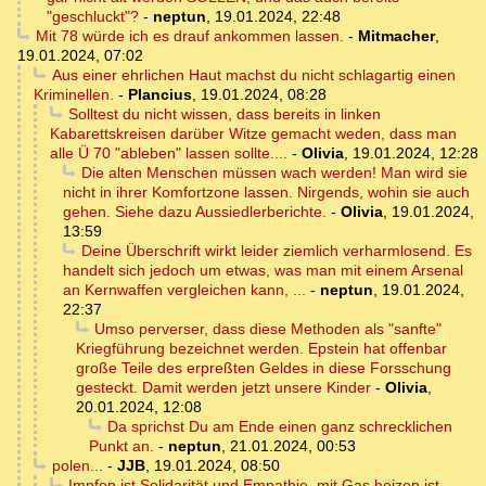
"geschluckt"?
-
neptun
,
19.01.2024, 22:48
Mit 78 würde ich es drauf ankommen lassen.
-
Mitmacher
,
19.01.2024, 07:02
Aus einer ehrlichen Haut machst du nicht schlagartig einen
Kriminellen.
-
Plancius
,
19.01.2024, 08:28
Solltest du nicht wissen, dass bereits in linken
Kabarettskreisen darüber Witze gemacht weden, dass man
alle Ü 70 "ableben" lassen sollte....
-
Olivia
,
19.01.2024, 12:28
Die alten Menschen müssen wach werden! Man wird sie
nicht in ihrer Komfortzone lassen. Nirgends, wohin sie auch
gehen. Siehe dazu Aussiedlerberichte.
-
Olivia
,
19.01.2024,
13:59
Deine Überschrift wirkt leider ziemlich verharmlosend. Es
handelt sich jedoch um etwas, was man mit einem Arsenal
an Kernwaffen vergleichen kann, ...
-
neptun
,
19.01.2024,
22:37
Umso perverser, dass diese Methoden als "sanfte"
Kriegführung bezeichnet werden. Epstein hat offenbar
große Teile des erpreßten Geldes in diese Forsschung
gesteckt. Damit werden jetzt unsere Kinder
-
Olivia
,
20.01.2024, 12:08
Da sprichst Du am Ende einen ganz schrecklichen
Punkt an.
-
neptun
,
21.01.2024, 00:53
polen...
-
JJB
,
19.01.2024, 08:50
Impfen ist Solidarität und Empathie, mit Gas heizen ist