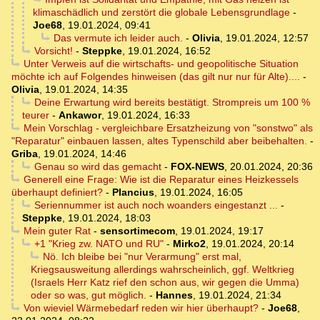
klimaschädlich und zerstört die globale Lebensgrundlage
-
Joe68
,
19.01.2024, 09:41
Das vermute ich leider auch.
-
Olivia
,
19.01.2024, 12:57
Vorsicht!
-
Steppke
,
19.01.2024, 16:52
Unter Verweis auf die wirtschafts- und geopolitische Situation
möchte ich auf Folgendes hinweisen (das gilt nur nur für Alte)....
-
Olivia
,
19.01.2024, 14:35
Deine Erwartung wird bereits bestätigt. Strompreis um 100 %
teurer
-
Ankawor
,
19.01.2024, 16:33
Mein Vorschlag - vergleichbare Ersatzheizung von "sonstwo" als
"Reparatur" einbauen lassen, altes Typenschild aber beibehalten.
-
Griba
,
19.01.2024, 14:46
Genau so wird das gemacht
-
FOX-NEWS
,
20.01.2024, 20:36
Generell eine Frage: Wie ist die Reparatur eines Heizkessels
überhaupt definiert?
-
Plancius
,
19.01.2024, 16:05
Seriennummer ist auch noch woanders eingestanzt ...
-
Steppke
,
19.01.2024, 18:03
Mein guter Rat
-
sensortimecom
,
19.01.2024, 19:17
+1 "Krieg zw. NATO und RU"
-
Mirko2
,
19.01.2024, 20:14
Nö. Ich bleibe bei "nur Verarmung" erst mal,
Kriegsausweitung allerdings wahrscheinlich, ggf. Weltkrieg
(Israels Herr Katz rief den schon aus, wir gegen die Umma)
oder so was, gut möglich.
-
Hannes
,
19.01.2024, 21:34
Von wieviel Wärmebedarf reden wir hier überhaupt?
-
Joe68
,