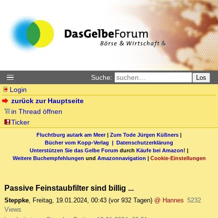
Suche:
Los
Login
zurück zur Hauptseite
in Thread öffnen
Ticker
Fluchtburg autark am Meer
|
Zum Tode Jürgen Küßners
|
Bücher vom Kopp-Verlag |
Datenschutzerklärung
Unterstützen Sie das Gelbe Forum
durch
Käufe bei Amazon
! |
Weitere Buchempfehlungen
und
Amazonnavigation
|
Cookie-Einstellungen
Passive Feinstaubfilter sind billig ...
Steppke
,
Freitag, 19.01.2024, 00:43
(vor 932 Tagen)
@ Hannes
5232
Views