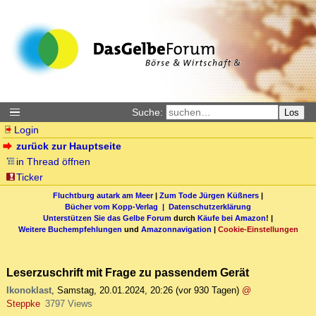
Suche:
Los
Login
zurück zur Hauptseite
in Thread öffnen
Ticker
Fluchtburg autark am Meer
|
Zum Tode Jürgen Küßners
|
Bücher vom Kopp-Verlag |
Datenschutzerklärung
Unterstützen Sie das Gelbe Forum
durch
Käufe bei Amazon
! |
Weitere Buchempfehlungen
und
Amazonnavigation
|
Cookie-Einstellungen
Leserzuschrift mit Frage zu passendem Gerät
Ikonoklast
,
Samstag, 20.01.2024, 20:26
(vor 930 Tagen)
@
Steppke
3797 Views