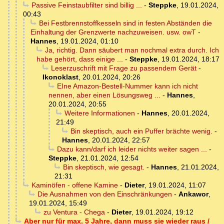
Passive Feinstaubfilter sind billig ...
-
Steppke
,
19.01.2024,
00:43
Bei Festbrennstoffkesseln sind in festen Abständen die
Einhaltung der Grenzwerte nachzuweisen. usw. owT
-
Hannes
,
19.01.2024, 01:10
Ja, richtig. Dann säubert man nochmal extra durch. Ich
habe gehört, dass einige ...
-
Steppke
,
19.01.2024, 18:17
Leserzuschrift mit Frage zu passendem Gerät
-
Ikonoklast
,
20.01.2024, 20:26
EIne Amazon-Bestell-Nummer kann ich nicht
nennen, aber einen Lösungsweg ...
-
Hannes
,
20.01.2024, 20:55
Weitere Informationen
-
Hannes
,
20.01.2024,
21:49
Bin skeptisch, auch ein Puffer brächte wenig.
-
Hannes
,
20.01.2024, 22:57
Dazu kann/darf ich leider nichts weiter sagen ...
-
Steppke
,
21.01.2024, 12:54
Bin skeptisch, wie gesagt.
-
Hannes
,
21.01.2024,
21:31
Kaminöfen - offene Kamine
-
Dieter
,
19.01.2024, 11:07
Die Ausnahmen von den Einschränkungen
-
Ankawor
,
19.01.2024, 15:49
zu Ventura - Chega
-
Dieter
,
19.01.2024, 19:12
Aber nur für max. 5 Jahre, dann muss sie wieder raus /