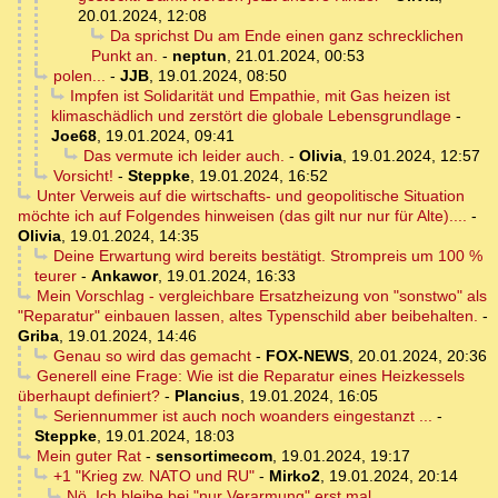
20.01.2024, 12:08
Da sprichst Du am Ende einen ganz schrecklichen
Punkt an.
-
neptun
,
21.01.2024, 00:53
polen...
-
JJB
,
19.01.2024, 08:50
Impfen ist Solidarität und Empathie, mit Gas heizen ist
klimaschädlich und zerstört die globale Lebensgrundlage
-
Joe68
,
19.01.2024, 09:41
Das vermute ich leider auch.
-
Olivia
,
19.01.2024, 12:57
Vorsicht!
-
Steppke
,
19.01.2024, 16:52
Unter Verweis auf die wirtschafts- und geopolitische Situation
möchte ich auf Folgendes hinweisen (das gilt nur nur für Alte)....
-
Olivia
,
19.01.2024, 14:35
Deine Erwartung wird bereits bestätigt. Strompreis um 100 %
teurer
-
Ankawor
,
19.01.2024, 16:33
Mein Vorschlag - vergleichbare Ersatzheizung von "sonstwo" als
"Reparatur" einbauen lassen, altes Typenschild aber beibehalten.
-
Griba
,
19.01.2024, 14:46
Genau so wird das gemacht
-
FOX-NEWS
,
20.01.2024, 20:36
Generell eine Frage: Wie ist die Reparatur eines Heizkessels
überhaupt definiert?
-
Plancius
,
19.01.2024, 16:05
Seriennummer ist auch noch woanders eingestanzt ...
-
Steppke
,
19.01.2024, 18:03
Mein guter Rat
-
sensortimecom
,
19.01.2024, 19:17
+1 "Krieg zw. NATO und RU"
-
Mirko2
,
19.01.2024, 20:14
Nö. Ich bleibe bei "nur Verarmung" erst mal,