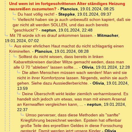
Und wem ist im fortgeschrittenen Alter ständiges Heizung
rausreißen zuzumuten?
-
Plancius
,
19.01.2024, 08:25
Du hast völlig recht!
-
Steppke
,
19.01.2024, 09:37
Vielleicht haben sie ja auch unbewußt schon kapiert, daß sie
gar nicht alt werden SOLLEN, und das auch bereits
"geschluckt"?
-
neptun
,
19.01.2024, 22:48
Mit 78 würde ich es drauf ankommen lassen.
-
Mitmacher
,
19.01.2024, 07:02
Aus einer ehrlichen Haut machst du nicht schlagartig einen
Kriminellen.
-
Plancius
,
19.01.2024, 08:28
Solltest du nicht wissen, dass bereits in linken
Kabarettskreisen darüber Witze gemacht weden, dass man
alle Ü 70 "ableben" lassen sollte....
-
Olivia
,
19.01.2024, 12:28
Die alten Menschen müssen wach werden! Man wird sie
nicht in ihrer Komfortzone lassen. Nirgends, wohin sie auch
gehen. Siehe dazu Aussiedlerberichte.
-
Olivia
,
19.01.2024,
13:59
Deine Überschrift wirkt leider ziemlich verharmlosend. Es
handelt sich jedoch um etwas, was man mit einem Arsenal
an Kernwaffen vergleichen kann, ...
-
neptun
,
19.01.2024,
22:37
Umso perverser, dass diese Methoden als "sanfte"
Kriegführung bezeichnet werden. Epstein hat offenbar
große Teile des erpreßten Geldes in diese Forsschung
gesteckt. Damit werden jetzt unsere Kinder
-
Olivia
,