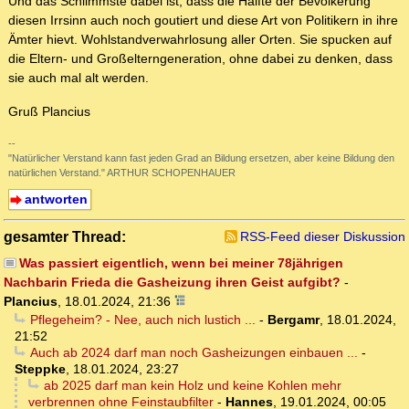
Und das Schlimmste dabei ist, dass die Hälfte der Bevölkerung
diesen Irrsinn auch noch goutiert und diese Art von Politikern in ihre
Ämter hievt. Wohlstandverwahrlosung aller Orten. Sie spucken auf
die Eltern- und Großelterngeneration, ohne dabei zu denken, dass
sie auch mal alt werden.
Gruß Plancius
--
"Natürlicher Verstand kann fast jeden Grad an Bildung ersetzen, aber keine Bildung den
natürlichen Verstand." ARTHUR SCHOPENHAUER
antworten
gesamter Thread:
RSS-Feed dieser Diskussion
Was passiert eigentlich, wenn bei meiner 78jährigen
Nachbarin Frieda die Gasheizung ihren Geist aufgibt?
-
Plancius
,
18.01.2024, 21:36
Pflegeheim? - Nee, auch nich lustich ...
-
Bergamr
,
18.01.2024,
21:52
Auch ab 2024 darf man noch Gasheizungen einbauen ...
-
Steppke
,
18.01.2024, 23:27
ab 2025 darf man kein Holz und keine Kohlen mehr
verbrennen ohne Feinstaubfilter
-
Hannes
,
19.01.2024, 00:05