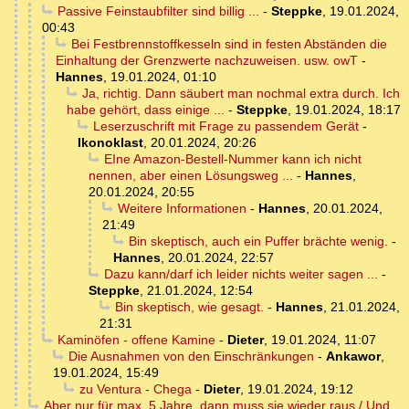
Passive Feinstaubfilter sind billig ...
-
Steppke
,
19.01.2024,
00:43
Bei Festbrennstoffkesseln sind in festen Abständen die
Einhaltung der Grenzwerte nachzuweisen. usw. owT
-
Hannes
,
19.01.2024, 01:10
Ja, richtig. Dann säubert man nochmal extra durch. Ich
habe gehört, dass einige ...
-
Steppke
,
19.01.2024, 18:17
Leserzuschrift mit Frage zu passendem Gerät
-
Ikonoklast
,
20.01.2024, 20:26
EIne Amazon-Bestell-Nummer kann ich nicht
nennen, aber einen Lösungsweg ...
-
Hannes
,
20.01.2024, 20:55
Weitere Informationen
-
Hannes
,
20.01.2024,
21:49
Bin skeptisch, auch ein Puffer brächte wenig.
-
Hannes
,
20.01.2024, 22:57
Dazu kann/darf ich leider nichts weiter sagen ...
-
Steppke
,
21.01.2024, 12:54
Bin skeptisch, wie gesagt.
-
Hannes
,
21.01.2024,
21:31
Kaminöfen - offene Kamine
-
Dieter
,
19.01.2024, 11:07
Die Ausnahmen von den Einschränkungen
-
Ankawor
,
19.01.2024, 15:49
zu Ventura - Chega
-
Dieter
,
19.01.2024, 19:12
Aber nur für max. 5 Jahre, dann muss sie wieder raus / Und