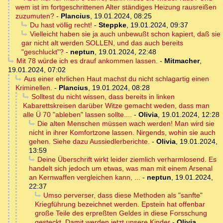
wem ist im fortgeschrittenen Alter ständiges Heizung rausreißen
zuzumuten?
-
Plancius
,
19.01.2024, 08:25
Du hast völlig recht!
-
Steppke
,
19.01.2024, 09:37
Vielleicht haben sie ja auch unbewußt schon kapiert, daß sie
gar nicht alt werden SOLLEN, und das auch bereits
"geschluckt"?
-
neptun
,
19.01.2024, 22:48
Mit 78 würde ich es drauf ankommen lassen.
-
Mitmacher
,
19.01.2024, 07:02
Aus einer ehrlichen Haut machst du nicht schlagartig einen
Kriminellen.
-
Plancius
,
19.01.2024, 08:28
Solltest du nicht wissen, dass bereits in linken
Kabarettskreisen darüber Witze gemacht weden, dass man
alle Ü 70 "ableben" lassen sollte....
-
Olivia
,
19.01.2024, 12:28
Die alten Menschen müssen wach werden! Man wird sie
nicht in ihrer Komfortzone lassen. Nirgends, wohin sie auch
gehen. Siehe dazu Aussiedlerberichte.
-
Olivia
,
19.01.2024,
13:59
Deine Überschrift wirkt leider ziemlich verharmlosend. Es
handelt sich jedoch um etwas, was man mit einem Arsenal
an Kernwaffen vergleichen kann, ...
-
neptun
,
19.01.2024,
22:37
Umso perverser, dass diese Methoden als "sanfte"
Kriegführung bezeichnet werden. Epstein hat offenbar
große Teile des erpreßten Geldes in diese Forsschung
gesteckt. Damit werden jetzt unsere Kinder
-
Olivia
,