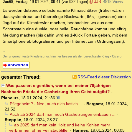
Joe68
,
Freitag, 19.01.2024, 09:41
(vor 932 Tagen)
@ JJB
4818 Views
Es werden dutzende selbsternannte Klimaschützer (früher wären
das systemtreue und übereifrige Blockwarte, IMs, ..gewesen) eine
Jagd auf die Klimafrevler machen, beobachten wo aus dem
Schornstein eine dunkle, oder helle, Rauchfahne kommt und eifrig
Meldung machen (bis dahin wird es 1-Klick Portale geben, mit dem
Smartphone abfotografieren und per Internet zum Ordnungsamt).
--
Der ungerechteste Friede ist noch immer besser als der gerechteste Krieg - Cicero
antworten
gesamter Thread:
RSS-Feed dieser Diskussion
Was passiert eigentlich, wenn bei meiner 78jährigen
Nachbarin Frieda die Gasheizung ihren Geist aufgibt?
-
Plancius
,
18.01.2024, 21:36
Pflegeheim? - Nee, auch nich lustich ...
-
Bergamr
,
18.01.2024,
21:52
Auch ab 2024 darf man noch Gasheizungen einbauen ...
-
Steppke
,
18.01.2024, 23:27
ab 2025 darf man kein Holz und keine Kohlen mehr
verbrennen ohne Feinstaubfilter
-
Hannes
,
19.01.2024, 00:05