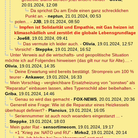
20.01.2024, 12:08
Da sprichst Du am Ende einen ganz schrecklichen
Punkt an.
-
neptun
,
21.01.2024, 00:53
polen...
-
JJB
,
19.01.2024, 08:50
Impfen ist Solidarität und Empathie, mit Gas heizen ist
klimaschädlich und zerstört die globale Lebensgrundlage
-
Joe68
,
19.01.2024, 09:41
Das vermute ich leider auch.
-
Olivia
,
19.01.2024, 12:57
Vorsicht!
-
Steppke
,
19.01.2024, 16:52
Unter Verweis auf die wirtschafts- und geopolitische Situation
möchte ich auf Folgendes hinweisen (das gilt nur nur für Alte)....
-
Olivia
,
19.01.2024, 14:35
Deine Erwartung wird bereits bestätigt. Strompreis um 100 %
teurer
-
Ankawor
,
19.01.2024, 16:33
Mein Vorschlag - vergleichbare Ersatzheizung von "sonstwo" als
"Reparatur" einbauen lassen, altes Typenschild aber beibehalten.
-
Griba
,
19.01.2024, 14:46
Genau so wird das gemacht
-
FOX-NEWS
,
20.01.2024, 20:36
Generell eine Frage: Wie ist die Reparatur eines Heizkessels
überhaupt definiert?
-
Plancius
,
19.01.2024, 16:05
Seriennummer ist auch noch woanders eingestanzt ...
-
Steppke
,
19.01.2024, 18:03
Mein guter Rat
-
sensortimecom
,
19.01.2024, 19:17
+1 "Krieg zw. NATO und RU"
-
Mirko2
,
19.01.2024, 20:14