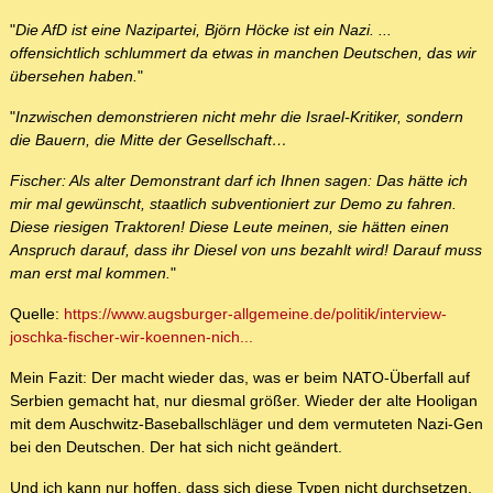
"
Die AfD ist eine Nazipartei, Björn Höcke ist ein Nazi. ...
offensichtlich schlummert da etwas in manchen Deutschen, das wir
übersehen haben.
"
"
Inzwischen demonstrieren nicht mehr die Israel-Kritiker, sondern
die Bauern, die Mitte der Gesellschaft…
Fischer: Als alter Demonstrant darf ich Ihnen sagen: Das hätte ich
mir mal gewünscht, staatlich subventioniert zur Demo zu fahren.
Diese riesigen Traktoren! Diese Leute meinen, sie hätten einen
Anspruch darauf, dass ihr Diesel von uns bezahlt wird! Darauf muss
man erst mal kommen.
"
Quelle:
https://www.augsburger-allgemeine.de/politik/interview-
joschka-fischer-wir-koennen-nich...
Mein Fazit: Der macht wieder das, was er beim NATO-Überfall auf
Serbien gemacht hat, nur diesmal größer. Wieder der alte Hooligan
mit dem Auschwitz-Baseballschläger und dem vermuteten Nazi-Gen
bei den Deutschen. Der hat sich nicht geändert.
Und ich kann nur hoffen, dass sich diese Typen nicht durchsetzen.