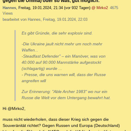
gegen die Umma) oder so was, gut möglich.
Hannes
,
Freitag, 19.01.2024, 21:34
(vor 932 Tagen)
@ Mirko2
4675
Views
bearbeitet von Hannes, Freitag, 19.01.2024, 22:03
Es gibt Gründe, die sehr explosiv sind.
-Die Ukraine jault nicht mehr um noch mehr
Waffen...
-Steadfast Defender" – ein Manöver, was von
40.000 auf 90.000 Mannstärke aufgestockt
(schlagartig) wurde ...
- Presse, die uns warnen will, dass der Russe
angreifen will
Zur Erinnerung: "Able Archer 1983" wo nur ein
Russe die Welt vor dem Untergang bewahrt hat.
Hi @Mirko2,
muss nicht wiederholen, dass dieser Krieg sich gegen die
Souveränität richtet? Gegen Russen und Europa (Deutschland)