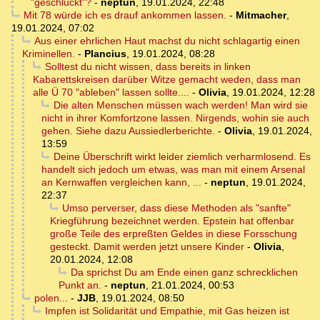
"geschluckt"?
-
neptun
,
19.01.2024, 22:48
Mit 78 würde ich es drauf ankommen lassen.
-
Mitmacher
,
19.01.2024, 07:02
Aus einer ehrlichen Haut machst du nicht schlagartig einen
Kriminellen.
-
Plancius
,
19.01.2024, 08:28
Solltest du nicht wissen, dass bereits in linken
Kabarettskreisen darüber Witze gemacht weden, dass man
alle Ü 70 "ableben" lassen sollte....
-
Olivia
,
19.01.2024, 12:28
Die alten Menschen müssen wach werden! Man wird sie
nicht in ihrer Komfortzone lassen. Nirgends, wohin sie auch
gehen. Siehe dazu Aussiedlerberichte.
-
Olivia
,
19.01.2024,
13:59
Deine Überschrift wirkt leider ziemlich verharmlosend. Es
handelt sich jedoch um etwas, was man mit einem Arsenal
an Kernwaffen vergleichen kann, ...
-
neptun
,
19.01.2024,
22:37
Umso perverser, dass diese Methoden als "sanfte"
Kriegführung bezeichnet werden. Epstein hat offenbar
große Teile des erpreßten Geldes in diese Forsschung
gesteckt. Damit werden jetzt unsere Kinder
-
Olivia
,
20.01.2024, 12:08
Da sprichst Du am Ende einen ganz schrecklichen
Punkt an.
-
neptun
,
21.01.2024, 00:53
polen...
-
JJB
,
19.01.2024, 08:50
Impfen ist Solidarität und Empathie, mit Gas heizen ist