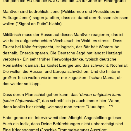
kämpfen die EU und die NATO und die UA für Jene im Hintergrund.
Manöver sind bedrohlich. Jene (Politikernde und Presstitutes im
Auftrage Jener) sagen ja offen, dass sie damit den Russen stressen
wollen ("Signal an Putin"-blabla).
Militärisch muss der Russe auf dieses Manöver reagieren, das ist
wie beim aufgescheuchten Viechzeuch im Wald, es stresst. Dass
Flucht bei Kälte fertigmacht, ist logisch, der Bär hält Winterruhe
deshalb, Energie sparen. Die Deutsche Jagd hat längst Hetzjagd
verboten - Ein sehr früher Tierwohlgedanke, typisch deutsche
Romantiker damals. Es kostet Energie und das schwächt. Nochmal:
Die wollen die Russen und Europa schwächen. Und die hinterm
großen Teich wollen wie immer nur zugucken. Tschau Mama, ob
das wieder so klappt ...
Dass deren Plan schief gehen kann, das "
denen entgleiten kann
(siehe Afghanistan)
", das schreib' ich ja auch immer hier. Wenn,
dann knallts hier richtig, wie sagt man heute: "Uuuuhps ..."?
Habe gerade ein Interview mit dem Albright-Angestellten gelesen.
Auch ein Indiz, dass Deine Befürchtungen nicht unberechtigt sind.
Eine Kriegstrommel (Joschka Trommelwampe) Auszüge: