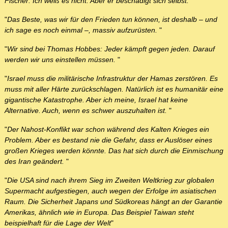
Fischer: Ich weiß es nicht. Aber er beschädigt sich selbst.
"
"
Das Beste, was wir für den Frieden tun können, ist deshalb – und
ich sage es noch einmal –, massiv aufzurüsten.
"
"
Wir sind bei Thomas Hobbes: Jeder kämpft gegen jeden. Darauf
werden wir uns einstellen müssen.
"
"
Israel muss die militärische Infrastruktur der Hamas zerstören. Es
muss mit aller Härte zurückschlagen. Natürlich ist es humanitär eine
gigantische Katastrophe. Aber ich meine, Israel hat keine
Alternative. Auch, wenn es schwer auszuhalten ist.
"
"
Der Nahost-Konflikt war schon während des Kalten Krieges ein
Problem. Aber es bestand nie die Gefahr, dass er Auslöser eines
großen Krieges werden könnte. Das hat sich durch die Einmischung
des Iran geändert.
"
"
Die USA sind nach ihrem Sieg im Zweiten Weltkrieg zur globalen
Supermacht aufgestiegen, auch wegen der Erfolge im asiatischen
Raum. Die Sicherheit Japans und Südkoreas hängt an der Garantie
Amerikas, ähnlich wie in Europa. Das Beispiel Taiwan steht
beispielhaft für die Lage der Welt
"