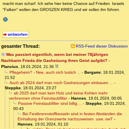
macht man scharf. Ich sehe hier keine Chance auf Frieden. Israels
"Falken" wollen den GROSZEN KRIEG und wir sollen ihn führen.
antworten
gesamter Thread:
RSS-Feed dieser Diskussion
Was passiert eigentlich, wenn bei meiner 78jährigen
Nachbarin Frieda die Gasheizung ihren Geist aufgibt?
-
Plancius
,
18.01.2024, 21:36
Pflegeheim? - Nee, auch nich lustich ...
-
Bergamr
,
18.01.2024,
21:52
Auch ab 2024 darf man noch Gasheizungen einbauen ...
-
Steppke
,
18.01.2024, 23:27
ab 2025 darf man kein Holz und keine Kohlen mehr
verbrennen ohne Feinstaubfilter
-
Hannes
,
19.01.2024, 00:05
Passive Feinstaubfilter sind billig ...
-
Steppke
,
19.01.2024,
00:43
Bei Festbrennstoffkesseln sind in festen Abständen die
Einhaltung der Grenzwerte nachzuweisen. usw. owT
-
Hannes
,
19.01.2024, 01:10