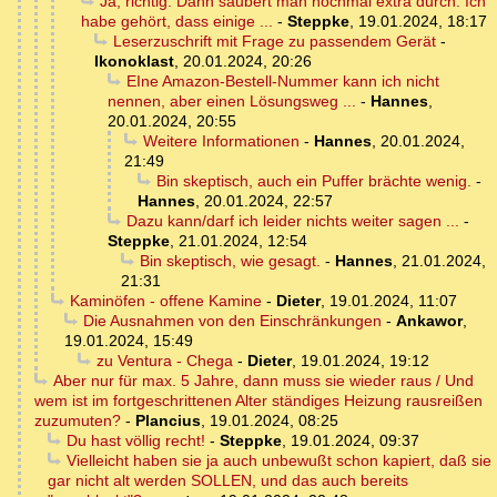
Ja, richtig. Dann säubert man nochmal extra durch. Ich
habe gehört, dass einige ...
-
Steppke
,
19.01.2024, 18:17
Leserzuschrift mit Frage zu passendem Gerät
-
Ikonoklast
,
20.01.2024, 20:26
EIne Amazon-Bestell-Nummer kann ich nicht
nennen, aber einen Lösungsweg ...
-
Hannes
,
20.01.2024, 20:55
Weitere Informationen
-
Hannes
,
20.01.2024,
21:49
Bin skeptisch, auch ein Puffer brächte wenig.
-
Hannes
,
20.01.2024, 22:57
Dazu kann/darf ich leider nichts weiter sagen ...
-
Steppke
,
21.01.2024, 12:54
Bin skeptisch, wie gesagt.
-
Hannes
,
21.01.2024,
21:31
Kaminöfen - offene Kamine
-
Dieter
,
19.01.2024, 11:07
Die Ausnahmen von den Einschränkungen
-
Ankawor
,
19.01.2024, 15:49
zu Ventura - Chega
-
Dieter
,
19.01.2024, 19:12
Aber nur für max. 5 Jahre, dann muss sie wieder raus / Und
wem ist im fortgeschrittenen Alter ständiges Heizung rausreißen
zuzumuten?
-
Plancius
,
19.01.2024, 08:25
Du hast völlig recht!
-
Steppke
,
19.01.2024, 09:37
Vielleicht haben sie ja auch unbewußt schon kapiert, daß sie
gar nicht alt werden SOLLEN, und das auch bereits