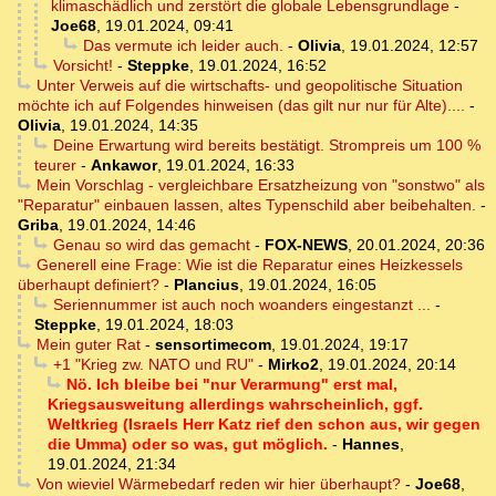
klimaschädlich und zerstört die globale Lebensgrundlage
-
Joe68
,
19.01.2024, 09:41
Das vermute ich leider auch.
-
Olivia
,
19.01.2024, 12:57
Vorsicht!
-
Steppke
,
19.01.2024, 16:52
Unter Verweis auf die wirtschafts- und geopolitische Situation
möchte ich auf Folgendes hinweisen (das gilt nur nur für Alte)....
-
Olivia
,
19.01.2024, 14:35
Deine Erwartung wird bereits bestätigt. Strompreis um 100 %
teurer
-
Ankawor
,
19.01.2024, 16:33
Mein Vorschlag - vergleichbare Ersatzheizung von "sonstwo" als
"Reparatur" einbauen lassen, altes Typenschild aber beibehalten.
-
Griba
,
19.01.2024, 14:46
Genau so wird das gemacht
-
FOX-NEWS
,
20.01.2024, 20:36
Generell eine Frage: Wie ist die Reparatur eines Heizkessels
überhaupt definiert?
-
Plancius
,
19.01.2024, 16:05
Seriennummer ist auch noch woanders eingestanzt ...
-
Steppke
,
19.01.2024, 18:03
Mein guter Rat
-
sensortimecom
,
19.01.2024, 19:17
+1 "Krieg zw. NATO und RU"
-
Mirko2
,
19.01.2024, 20:14
Nö. Ich bleibe bei "nur Verarmung" erst mal,
Kriegsausweitung allerdings wahrscheinlich, ggf.
Weltkrieg (Israels Herr Katz rief den schon aus, wir gegen
die Umma) oder so was, gut möglich.
-
Hannes
,
19.01.2024, 21:34
Von wieviel Wärmebedarf reden wir hier überhaupt?
-
Joe68
,