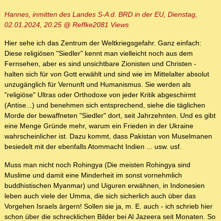
Hannes, inmitten des Landes S-A d. BRD in der EU, Dienstag,
02.01.2024, 20:25 @ Reffke2081 Views
Hier sehe ich das Zentrum der Weltkriegsgefahr. Ganz einfach:
Diese religiösen "Siedler" kennt man vielleicht noch aus dem
Fernsehen, aber es sind unsichtbare Zionisten und Christen -
halten sich für von Gott erwählt und sind wie im Mittelalter absolut
unzugänglich für Vernunft und Humanismus. Sie werden als
"religiöse" Ultras oder Orthodoxe von jeder Kritik abgeschirmt
(Antise...) und benehmen sich entsprechend, siehe die täglichen
Morde der bewaffneten "Siedler" dort, seit Jahrzehnten. Und es gibt
eine Menge Gründe mehr, warum ein Frieden in der Ukraine
wahrscheinlicher ist. Dazu kommt, dass Pakistan von Muselmanen
besiedelt mit der ebenfalls Atommacht Indien ... usw. usf.
Muss man nicht noch Rohingya (Die meisten Rohingya sind
Muslime und damit eine Minderheit im sonst vornehmlich
buddhistischen Myanmar) und Uiguren erwähnen, in Indonesien
leben auch viele der Umma, die sich sicherlich auch über das
Vorgehen Israels ärgern! Sollen sie ja, m. E. auch - ich schrieb hier
schon über die schrecklichen Bilder bei Al Jazeera seit Monaten. So