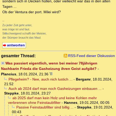
sondern sich in Decken hüllen, oder vielleicht war das in den alten
Tagen ...
Ob der Ventura der port. Milei wird?
--
Zu jeder Zeit geht unter,
was träge ist und faul.
Stillschweigend schafft der Meister,
der Stümper braucht das Maul.
antworten
gesamter Thread:
RSS-Feed dieser Diskussion
Was passiert eigentlich, wenn bei meiner 78jährigen
Nachbarin Frieda die Gasheizung ihren Geist aufgibt?
-
Plancius
,
18.01.2024, 21:36
Pflegeheim? - Nee, auch nich lustich ...
-
Bergamr
,
18.01.2024,
21:52
Auch ab 2024 darf man noch Gasheizungen einbauen ...
-
Steppke
,
18.01.2024, 23:27
ab 2025 darf man kein Holz und keine Kohlen mehr
verbrennen ohne Feinstaubfilter
-
Hannes
,
19.01.2024, 00:05
Passive Feinstaubfilter sind billig ...
-
Steppke
,
19.01.2024,
00:43