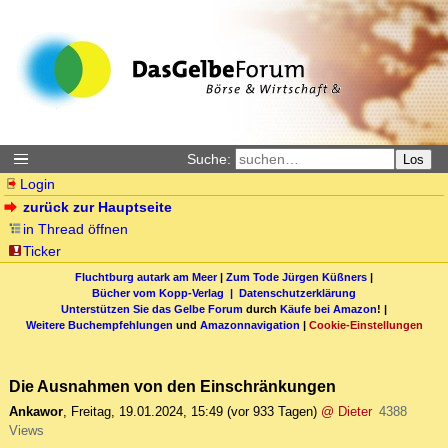
Suche:
Los
Login
zurück zur Hauptseite
in Thread öffnen
Ticker
Fluchtburg autark am Meer
|
Zum Tode Jürgen Küßners
|
Bücher vom Kopp-Verlag |
Datenschutzerklärung
Unterstützen Sie das Gelbe Forum
durch
Käufe bei Amazon
! |
Weitere Buchempfehlungen
und
Amazonnavigation
|
Cookie-Einstellungen
Die Ausnahmen von den Einschränkungen
Ankawor
,
Freitag, 19.01.2024, 15:49
(vor 933 Tagen)
@ Dieter
4388
Views