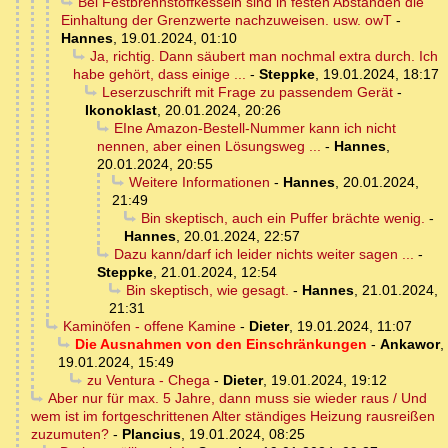
Bei Festbrennstoffkesseln sind in festen Abständen die
Einhaltung der Grenzwerte nachzuweisen. usw. owT
-
Hannes
,
19.01.2024, 01:10
Ja, richtig. Dann säubert man nochmal extra durch. Ich
habe gehört, dass einige ...
-
Steppke
,
19.01.2024, 18:17
Leserzuschrift mit Frage zu passendem Gerät
-
Ikonoklast
,
20.01.2024, 20:26
EIne Amazon-Bestell-Nummer kann ich nicht
nennen, aber einen Lösungsweg ...
-
Hannes
,
20.01.2024, 20:55
Weitere Informationen
-
Hannes
,
20.01.2024,
21:49
Bin skeptisch, auch ein Puffer brächte wenig.
-
Hannes
,
20.01.2024, 22:57
Dazu kann/darf ich leider nichts weiter sagen ...
-
Steppke
,
21.01.2024, 12:54
Bin skeptisch, wie gesagt.
-
Hannes
,
21.01.2024,
21:31
Kaminöfen - offene Kamine
-
Dieter
,
19.01.2024, 11:07
Die Ausnahmen von den Einschränkungen
-
Ankawor
,
19.01.2024, 15:49
zu Ventura - Chega
-
Dieter
,
19.01.2024, 19:12
Aber nur für max. 5 Jahre, dann muss sie wieder raus / Und
wem ist im fortgeschrittenen Alter ständiges Heizung rausreißen
zuzumuten?
-
Plancius
,
19.01.2024, 08:25