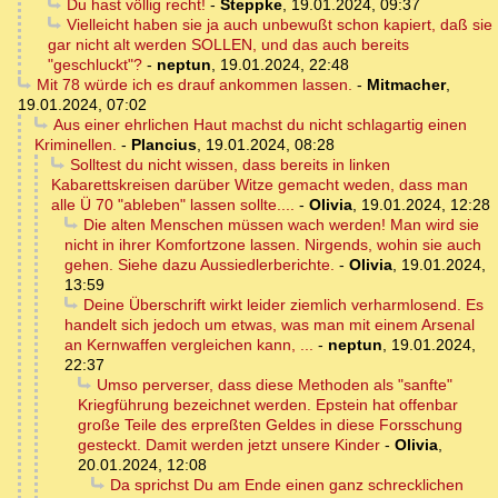
Du hast völlig recht!
-
Steppke
,
19.01.2024, 09:37
Vielleicht haben sie ja auch unbewußt schon kapiert, daß sie
gar nicht alt werden SOLLEN, und das auch bereits
"geschluckt"?
-
neptun
,
19.01.2024, 22:48
Mit 78 würde ich es drauf ankommen lassen.
-
Mitmacher
,
19.01.2024, 07:02
Aus einer ehrlichen Haut machst du nicht schlagartig einen
Kriminellen.
-
Plancius
,
19.01.2024, 08:28
Solltest du nicht wissen, dass bereits in linken
Kabarettskreisen darüber Witze gemacht weden, dass man
alle Ü 70 "ableben" lassen sollte....
-
Olivia
,
19.01.2024, 12:28
Die alten Menschen müssen wach werden! Man wird sie
nicht in ihrer Komfortzone lassen. Nirgends, wohin sie auch
gehen. Siehe dazu Aussiedlerberichte.
-
Olivia
,
19.01.2024,
13:59
Deine Überschrift wirkt leider ziemlich verharmlosend. Es
handelt sich jedoch um etwas, was man mit einem Arsenal
an Kernwaffen vergleichen kann, ...
-
neptun
,
19.01.2024,
22:37
Umso perverser, dass diese Methoden als "sanfte"
Kriegführung bezeichnet werden. Epstein hat offenbar
große Teile des erpreßten Geldes in diese Forsschung
gesteckt. Damit werden jetzt unsere Kinder
-
Olivia
,
20.01.2024, 12:08
Da sprichst Du am Ende einen ganz schrecklichen