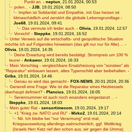
Punkt an.
-
neptun
,
21.01.2024, 00:53
polen...
-
JJB
,
19.01.2024, 08:50
Impfen ist Solidarität und Empathie, mit Gas heizen ist
klimaschädlich und zerstört die globale Lebensgrundlage
-
Joe68
,
19.01.2024, 09:41
Das vermute ich leider auch.
-
Olivia
,
19.01.2024, 12:57
Vorsicht!
-
Steppke
,
19.01.2024, 16:52
Unter Verweis auf die wirtschafts- und geopolitische Situation
möchte ich auf Folgendes hinweisen (das gilt nur nur für Alte)....
-
Olivia
,
19.01.2024, 14:35
Deine Erwartung wird bereits bestätigt. Strompreis um 100 %
teurer
-
Ankawor
,
19.01.2024, 16:33
Mein Vorschlag - vergleichbare Ersatzheizung von "sonstwo" als
"Reparatur" einbauen lassen, altes Typenschild aber beibehalten.
-
Griba
,
19.01.2024, 14:46
Genau so wird das gemacht
-
FOX-NEWS
,
20.01.2024, 20:36
Generell eine Frage: Wie ist die Reparatur eines Heizkessels
überhaupt definiert?
-
Plancius
,
19.01.2024, 16:05
Seriennummer ist auch noch woanders eingestanzt ...
-
Steppke
,
19.01.2024, 18:03
Mein guter Rat
-
sensortimecom
,
19.01.2024, 19:17
+1 "Krieg zw. NATO und RU"
-
Mirko2
,
19.01.2024, 20:14
Nö. Ich bleibe bei "nur Verarmung" erst mal,
Kriegsausweitung allerdings wahrscheinlich, ggf. Weltkrieg
(Israels Herr Katz rief den schon aus, wir gegen die Umma)