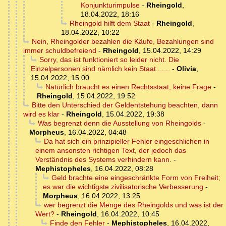
Konjunkturimpulse
-
Rheingold
,
18.04.2022, 18:16
Rheingold hilft dem Staat
-
Rheingold
,
18.04.2022, 10:22
Nein, Rheingolder bezahlen die Käufe, Bezahlungen sind
immer schuldbefreiend
-
Rheingold
,
15.04.2022, 14:29
Sorry, das ist funktioniert so leider nicht. Die
Einzelpersonen sind nämlich kein Staat.......
-
Olivia
,
15.04.2022, 15:00
Natürlich braucht es einen Rechtsstaat, keine Frage
-
Rheingold
,
15.04.2022, 19:52
Bitte den Unterschied der Geldentstehung beachten, dann
wird es klar
-
Rheingold
,
15.04.2022, 19:38
Was begrenzt denn die Ausstellung von Rheingolds
-
Morpheus
,
16.04.2022, 04:48
Da hat sich ein prinzipieller Fehler eingeschlichen in
einem ansonsten richtigen Text, der jedoch das
Verständnis des Systems verhindern kann.
-
Mephistopheles
,
16.04.2022, 08:28
Geld brachte eine eingeschränkte Form von Freiheit;
es war die wichtigste zivilisatorische Verbesserung
-
Morpheus
,
16.04.2022, 13:25
wer begrenzt die Menge des Rheingolds und was ist der
Wert?
-
Rheingold
,
16.04.2022, 10:45
Finde den Fehler
-
Mephistopheles
,
16.04.2022,