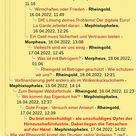
11:16
Wirtschaften oder Frieden
-
Rheingold
,
16.04.2022, 11:49
DIE Lösung deines Problems! Der digitale Euro!
La Garde arbeitet daran.
-
Mephistopheles
,
16.04.2022, 12:26
Ein Geld muss Sicherheit und Vertrauen bieten
-
Morpheus
,
16.04.2022, 13:08
Vielleicht sind wir uns einig
-
Rheingold
,
17.04.2022, 12:45
Was ist mit Betrügern?
-
Morpheus
,
18.04.2022,
01:06
Rheingold ist Betrüger-geschützt - Wie schützen
wir uns?
-
Rheingold
,
18.04.2022, 12:21
Vorfinanzierung geht anders als im Wolkenkuckucksheim
-
Mephistopheles
,
15.04.2022, 14:14
Zum Beispiel Waldorfschule
-
Rheingold
,
16.04.2022, 11:23
Wo kommt das Eigentum her?
-
Mephistopheles
,
16.04.2022, 12:37
Gute Frage - Versuch einer Antwort
-
Rheingold
,
17.04.2022, 12:39
Du bist entschuldigt - als unschuldiges Opfer der
Hirnzuscheßindustrie. Dabei liegen die Tatsachen
auf der Hand
-
Mephistopheles
,
17.04.2022, 14:02
Wie viel Rheingold kostet der Drucker nebst Vorlagen ? owT
-