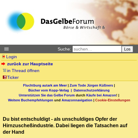
Suche:
Los
Login
zurück zur Hauptseite
in Thread öffnen
Ticker
Fluchtburg autark am Meer
|
Zum Tode Jürgen Küßners
|
Bücher vom Kopp-Verlag |
Datenschutzerklärung
Unterstützen Sie das Gelbe Forum
durch
Käufe bei Amazon
! |
Weitere Buchempfehlungen
und
Amazonnavigation
|
Cookie-Einstellungen
Du bist entschuldigt - als unschuldiges Opfer der
Hirnzuscheßindustrie. Dabei liegen die Tatsachen auf
der Hand