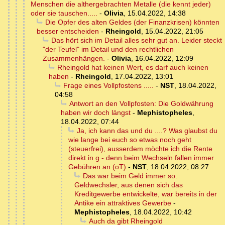
Menschen die althergebrachten Metalle (die kennt jeder)
oder sie tauschen.....
-
Olivia
,
15.04.2022, 14:38
Die Opfer des alten Geldes (der Finanzkrisen) könnten
besser entscheiden
-
Rheingold
,
15.04.2022, 21:05
Das hört sich im Detail alles sehr gut an. Leider steckt
"der Teufel" im Detail und den rechtlichen
Zusammenhängen.
-
Olivia
,
16.04.2022, 12:09
Rheingold hat keinen Wert, es darf auch keinen
haben
-
Rheingold
,
17.04.2022, 13:01
Frage eines Vollpfostens .....
-
NST
,
18.04.2022,
04:58
Antwort an den Vollpfosten: Die Goldwährung
haben wir doch längst
-
Mephistopheles
,
18.04.2022, 07:44
Ja, ich kann das und du ....? Was glaubst du
wie lange bei euch so etwas noch geht
(steuerfrei), ausserdem möchte ich die Rente
direkt in g - denn beim Wechseln fallen immer
Gebühren an (oT)
-
NST
,
18.04.2022, 08:27
Das war beim Geld immer so.
Geldwechsler, aus denen sich das
Kreditgewerbe entwickelte, war bereits in der
Antike ein attraktives Gewerbe
-
Mephistopheles
,
18.04.2022, 10:42
Auch da gibt Rheingold