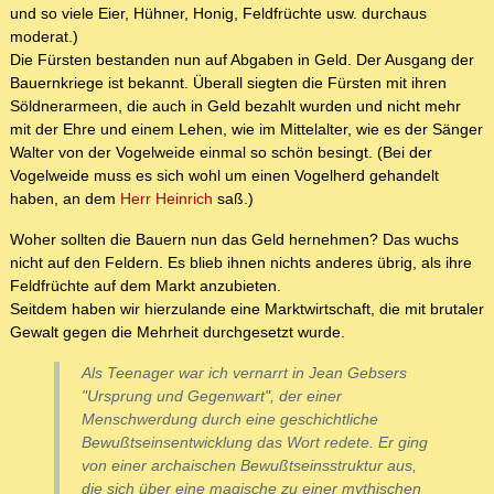
und so viele Eier, Hühner, Honig, Feldfrüchte usw. durchaus
moderat.)
Die Fürsten bestanden nun auf Abgaben in Geld. Der Ausgang der
Bauernkriege ist bekannt. Überall siegten die Fürsten mit ihren
Söldnerarmeen, die auch in Geld bezahlt wurden und nicht mehr
mit der Ehre und einem Lehen, wie im Mittelalter, wie es der Sänger
Walter von der Vogelweide einmal so schön besingt. (Bei der
Vogelweide muss es sich wohl um einen Vogelherd gehandelt
haben, an dem
Herr Heinrich
saß.)
Woher sollten die Bauern nun das Geld hernehmen? Das wuchs
nicht auf den Feldern. Es blieb ihnen nichts anderes übrig, als ihre
Feldfrüchte auf dem Markt anzubieten.
Seitdem haben wir hierzulande eine Marktwirtschaft, die mit brutaler
Gewalt gegen die Mehrheit durchgesetzt wurde.
Als Teenager war ich vernarrt in Jean Gebsers
"Ursprung und Gegenwart", der einer
Menschwerdung durch eine geschichtliche
Bewußtseinsentwicklung das Wort redete. Er ging
von einer archaischen Bewußtseinsstruktur aus,
die sich über eine magische zu einer mythischen