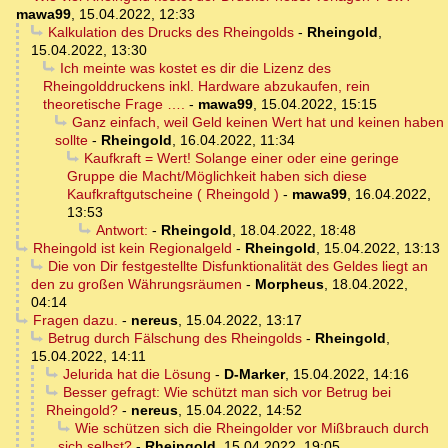
mawa99
,
15.04.2022, 12:33
Kalkulation des Drucks des Rheingolds
-
Rheingold
,
15.04.2022, 13:30
Ich meinte was kostet es dir die Lizenz des
Rheingolddruckens inkl. Hardware abzukaufen, rein
theoretische Frage ….
-
mawa99
,
15.04.2022, 15:15
Ganz einfach, weil Geld keinen Wert hat und keinen haben
sollte
-
Rheingold
,
16.04.2022, 11:34
Kaufkraft = Wert! Solange einer oder eine geringe
Gruppe die Macht/Möglichkeit haben sich diese
Kaufkraftgutscheine ( Rheingold )
-
mawa99
,
16.04.2022,
13:53
Antwort:
-
Rheingold
,
18.04.2022, 18:48
Rheingold ist kein Regionalgeld
-
Rheingold
,
15.04.2022, 13:13
Die von Dir festgestellte Disfunktionalität des Geldes liegt an
den zu großen Währungsräumen
-
Morpheus
,
18.04.2022,
04:14
Fragen dazu.
-
nereus
,
15.04.2022, 13:17
Betrug durch Fälschung des Rheingolds
-
Rheingold
,
15.04.2022, 14:11
Jelurida hat die Lösung
-
D-Marker
,
15.04.2022, 14:16
Besser gefragt: Wie schützt man sich vor Betrug bei
Rheingold?
-
nereus
,
15.04.2022, 14:52
Wie schützen sich die Rheingolder vor Mißbrauch durch
sich selbst?
-
Rheingold
,
15.04.2022, 19:05