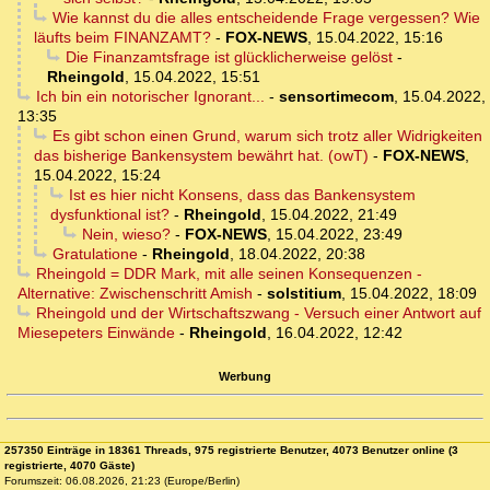
Wie kannst du die alles entscheidende Frage vergessen? Wie
läufts beim FINANZAMT?
-
FOX-NEWS
,
15.04.2022, 15:16
Die Finanzamtsfrage ist glücklicherweise gelöst
-
Rheingold
,
15.04.2022, 15:51
Ich bin ein notorischer Ignorant...
-
sensortimecom
,
15.04.2022,
13:35
Es gibt schon einen Grund, warum sich trotz aller Widrigkeiten
das bisherige Bankensystem bewährt hat. (owT)
-
FOX-NEWS
,
15.04.2022, 15:24
Ist es hier nicht Konsens, dass das Bankensystem
dysfunktional ist?
-
Rheingold
,
15.04.2022, 21:49
Nein, wieso?
-
FOX-NEWS
,
15.04.2022, 23:49
Gratulatione
-
Rheingold
,
18.04.2022, 20:38
Rheingold = DDR Mark, mit alle seinen Konsequenzen -
Alternative: Zwischenschritt Amish
-
solstitium
,
15.04.2022, 18:09
Rheingold und der Wirtschaftszwang - Versuch einer Antwort auf
Miesepeters Einwände
-
Rheingold
,
16.04.2022, 12:42
Werbung
257350 Einträge in 18361 Threads, 975 registrierte Benutzer, 4073 Benutzer online (3
registrierte, 4070 Gäste)
Forumszeit: 06.08.2026, 21:23 (Europe/Berlin)