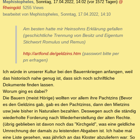
Mephistopheles
,
Sonntag, 17.04.2022, 14:02
(vor 1572 Tagen)
@
Rheingold
5255 Views
bearbeitet von Mephistopheles, Sonntag, 17.04.2022, 14:10
Am besten hatte mir Heinsohns Erklärung gefallen
(geschichtliche Trennung von Besitz und Eigentum
Stichwort Romulus und Remus)
http://artfond.de/geldzins.htm
(passwort bitte per
pn erfragen)
Ich würde in unserer Kultur bei den Bauernkriegen anfangen, weil
das historisch nahe genug ist, dass sich noch schriftliche
Dokumente finden lassen.
Worum ging es dabei?
Die Bauern (meist Hörige) wollten vor allem ihre Pachtzins (Bevor
es den Geldzins gab, gab es den Pachtzinss, dann den Mietzins
usw.)wie bisher in Naturalien bezahlen. Deswegen auch die ständig
wiederholte Forderung nach Wiederherstellung der alten Rechte.
(übrig geblieben ist davon noch das "Kirchgeld", was eine geldliche
Umrechnung der damals zu leistenden Abgaben ist. Ich habe mal
eine Liste gesehen, was jährlich an das Kloster abzuliefern war: So