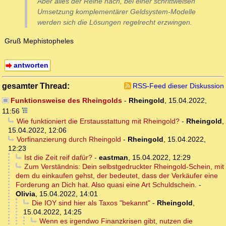
Aber alles der Reihe nach, bei einer schrittweisen
Umsetzung komplementärer Geldsystem-Modelle
werden sich die Lösungen regelrecht erzwingen.
Gruß Mephistopheles
antworten
gesamter Thread:
RSS-Feed dieser Diskussion
Funktionsweise des Rheingolds
-
Rheingold
,
15.04.2022,
11:56
Wie funktioniert die Erstausstattung mit Rheingold?
-
Rheingold
,
15.04.2022, 12:06
Vorfinanzierung durch Rheingold
-
Rheingold
,
15.04.2022,
12:23
Ist die Zeit reif dafür?
-
eastman
,
15.04.2022, 12:29
Zum Verständnis: Dein selbstgedruckter Rheingold-Schein, mit
dem du einkaufen gehst, der bedeutet, dass der Verkäufer eine
Forderung an Dich hat. Also quasi eine Art Schuldschein.
-
Olivia
,
15.04.2022, 14:01
Die IOY sind hier als Taxos "bekannt"
-
Rheingold
,
15.04.2022, 14:25
Wenn es irgendwo Finanzkrisen gibt, nutzen die