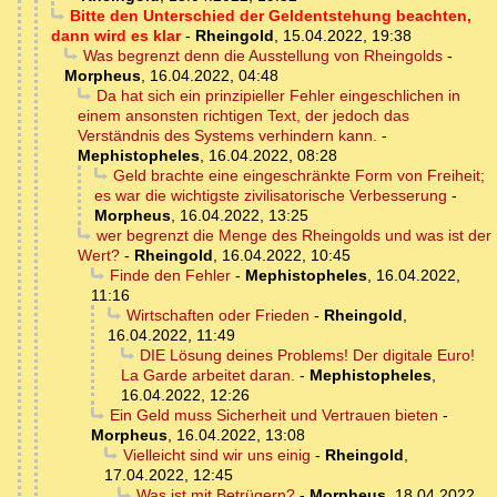
Bitte den Unterschied der Geldentstehung beachten,
dann wird es klar
-
Rheingold
,
15.04.2022, 19:38
Was begrenzt denn die Ausstellung von Rheingolds
-
Morpheus
,
16.04.2022, 04:48
Da hat sich ein prinzipieller Fehler eingeschlichen in
einem ansonsten richtigen Text, der jedoch das
Verständnis des Systems verhindern kann.
-
Mephistopheles
,
16.04.2022, 08:28
Geld brachte eine eingeschränkte Form von Freiheit;
es war die wichtigste zivilisatorische Verbesserung
-
Morpheus
,
16.04.2022, 13:25
wer begrenzt die Menge des Rheingolds und was ist der
Wert?
-
Rheingold
,
16.04.2022, 10:45
Finde den Fehler
-
Mephistopheles
,
16.04.2022,
11:16
Wirtschaften oder Frieden
-
Rheingold
,
16.04.2022, 11:49
DIE Lösung deines Problems! Der digitale Euro!
La Garde arbeitet daran.
-
Mephistopheles
,
16.04.2022, 12:26
Ein Geld muss Sicherheit und Vertrauen bieten
-
Morpheus
,
16.04.2022, 13:08
Vielleicht sind wir uns einig
-
Rheingold
,
17.04.2022, 12:45
Was ist mit Betrügern?
-
Morpheus
,
18.04.2022,