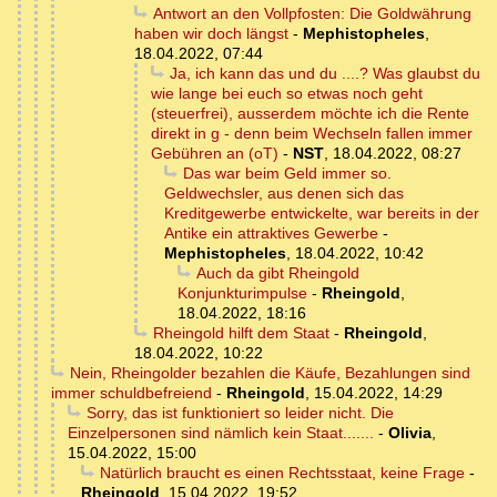
Antwort an den Vollpfosten: Die Goldwährung
haben wir doch längst
-
Mephistopheles
,
18.04.2022, 07:44
Ja, ich kann das und du ....? Was glaubst du
wie lange bei euch so etwas noch geht
(steuerfrei), ausserdem möchte ich die Rente
direkt in g - denn beim Wechseln fallen immer
Gebühren an (oT)
-
NST
,
18.04.2022, 08:27
Das war beim Geld immer so.
Geldwechsler, aus denen sich das
Kreditgewerbe entwickelte, war bereits in der
Antike ein attraktives Gewerbe
-
Mephistopheles
,
18.04.2022, 10:42
Auch da gibt Rheingold
Konjunkturimpulse
-
Rheingold
,
18.04.2022, 18:16
Rheingold hilft dem Staat
-
Rheingold
,
18.04.2022, 10:22
Nein, Rheingolder bezahlen die Käufe, Bezahlungen sind
immer schuldbefreiend
-
Rheingold
,
15.04.2022, 14:29
Sorry, das ist funktioniert so leider nicht. Die
Einzelpersonen sind nämlich kein Staat.......
-
Olivia
,
15.04.2022, 15:00
Natürlich braucht es einen Rechtsstaat, keine Frage
-
Rheingold
,
15.04.2022, 19:52