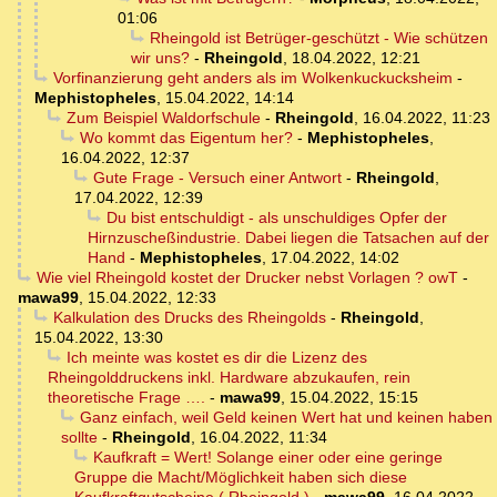
01:06
Rheingold ist Betrüger-geschützt - Wie schützen
wir uns?
-
Rheingold
,
18.04.2022, 12:21
Vorfinanzierung geht anders als im Wolkenkuckucksheim
-
Mephistopheles
,
15.04.2022, 14:14
Zum Beispiel Waldorfschule
-
Rheingold
,
16.04.2022, 11:23
Wo kommt das Eigentum her?
-
Mephistopheles
,
16.04.2022, 12:37
Gute Frage - Versuch einer Antwort
-
Rheingold
,
17.04.2022, 12:39
Du bist entschuldigt - als unschuldiges Opfer der
Hirnzuscheßindustrie. Dabei liegen die Tatsachen auf der
Hand
-
Mephistopheles
,
17.04.2022, 14:02
Wie viel Rheingold kostet der Drucker nebst Vorlagen ? owT
-
mawa99
,
15.04.2022, 12:33
Kalkulation des Drucks des Rheingolds
-
Rheingold
,
15.04.2022, 13:30
Ich meinte was kostet es dir die Lizenz des
Rheingolddruckens inkl. Hardware abzukaufen, rein
theoretische Frage ….
-
mawa99
,
15.04.2022, 15:15
Ganz einfach, weil Geld keinen Wert hat und keinen haben
sollte
-
Rheingold
,
16.04.2022, 11:34
Kaufkraft = Wert! Solange einer oder eine geringe
Gruppe die Macht/Möglichkeit haben sich diese