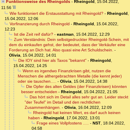
Funktionsweise des Rheingolds
-
Rheingold
,
15.04.2022,
11:56
Wie funktioniert die Erstausstattung mit Rheingold?
-
Rheingold
,
15.04.2022, 12:06
Vorfinanzierung durch Rheingold
-
Rheingold
,
15.04.2022,
12:23
Ist die Zeit reif dafür?
-
eastman
,
15.04.2022, 12:29
Zum Verständnis: Dein selbstgedruckter Rheingold-Schein, mit
dem du einkaufen gehst, der bedeutet, dass der Verkäufer eine
Forderung an Dich hat. Also quasi eine Art Schuldschein.
-
Olivia
,
15.04.2022, 14:01
Die IOY sind hier als Taxos "bekannt"
-
Rheingold
,
15.04.2022, 14:25
Wenn es irgendwo Finanzkrisen gibt, nutzen die
Menschen die althergebrachten Metalle (die kennt jeder)
oder sie tauschen.....
-
Olivia
,
15.04.2022, 14:38
Die Opfer des alten Geldes (der Finanzkrisen) könnten
besser entscheiden
-
Rheingold
,
15.04.2022, 21:05
Das hört sich im Detail alles sehr gut an. Leider steckt
"der Teufel" im Detail und den rechtlichen
Zusammenhängen.
-
Olivia
,
16.04.2022, 12:09
Rheingold hat keinen Wert, es darf auch keinen
haben
-
Rheingold
,
17.04.2022, 13:01
Frage eines Vollpfostens .....
-
NST
,
18.04.2022,
04:58