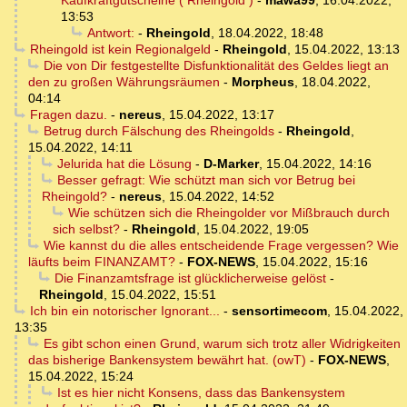
Kaufkraftgutscheine ( Rheingold )
-
mawa99
,
16.04.2022,
13:53
Antwort:
-
Rheingold
,
18.04.2022, 18:48
Rheingold ist kein Regionalgeld
-
Rheingold
,
15.04.2022, 13:13
Die von Dir festgestellte Disfunktionalität des Geldes liegt an
den zu großen Währungsräumen
-
Morpheus
,
18.04.2022,
04:14
Fragen dazu.
-
nereus
,
15.04.2022, 13:17
Betrug durch Fälschung des Rheingolds
-
Rheingold
,
15.04.2022, 14:11
Jelurida hat die Lösung
-
D-Marker
,
15.04.2022, 14:16
Besser gefragt: Wie schützt man sich vor Betrug bei
Rheingold?
-
nereus
,
15.04.2022, 14:52
Wie schützen sich die Rheingolder vor Mißbrauch durch
sich selbst?
-
Rheingold
,
15.04.2022, 19:05
Wie kannst du die alles entscheidende Frage vergessen? Wie
läufts beim FINANZAMT?
-
FOX-NEWS
,
15.04.2022, 15:16
Die Finanzamtsfrage ist glücklicherweise gelöst
-
Rheingold
,
15.04.2022, 15:51
Ich bin ein notorischer Ignorant...
-
sensortimecom
,
15.04.2022,
13:35
Es gibt schon einen Grund, warum sich trotz aller Widrigkeiten
das bisherige Bankensystem bewährt hat. (owT)
-
FOX-NEWS
,
15.04.2022, 15:24
Ist es hier nicht Konsens, dass das Bankensystem