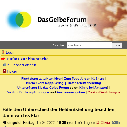
Suche:
Los
Login
zurück zur Hauptseite
in Thread öffnen
Ticker
Fluchtburg autark am Meer
|
Zum Tode Jürgen Küßners
|
Bücher vom Kopp-Verlag |
Datenschutzerklärung
Unterstützen Sie das Gelbe Forum
durch
Käufe bei Amazon
! |
Weitere Buchempfehlungen
und
Amazonnavigation
|
Cookie-Einstellungen
Bitte den Unterschied der Geldentstehung beachten,
dann wird es klar
Rheingold
,
Freitag, 15.04.2022, 19:38
(vor 1577 Tagen)
@ Olivia
5385