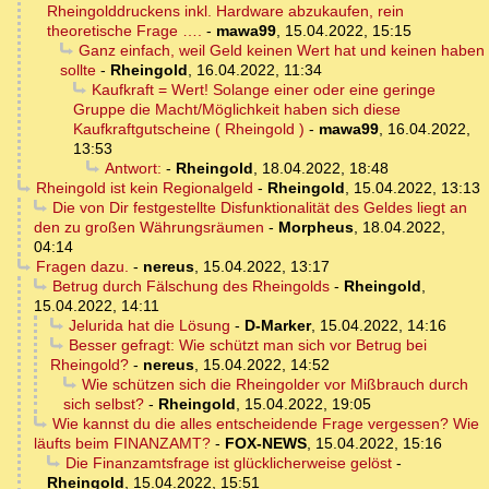
Rheingolddruckens inkl. Hardware abzukaufen, rein
theoretische Frage ….
-
mawa99
,
15.04.2022, 15:15
Ganz einfach, weil Geld keinen Wert hat und keinen haben
sollte
-
Rheingold
,
16.04.2022, 11:34
Kaufkraft = Wert! Solange einer oder eine geringe
Gruppe die Macht/Möglichkeit haben sich diese
Kaufkraftgutscheine ( Rheingold )
-
mawa99
,
16.04.2022,
13:53
Antwort:
-
Rheingold
,
18.04.2022, 18:48
Rheingold ist kein Regionalgeld
-
Rheingold
,
15.04.2022, 13:13
Die von Dir festgestellte Disfunktionalität des Geldes liegt an
den zu großen Währungsräumen
-
Morpheus
,
18.04.2022,
04:14
Fragen dazu.
-
nereus
,
15.04.2022, 13:17
Betrug durch Fälschung des Rheingolds
-
Rheingold
,
15.04.2022, 14:11
Jelurida hat die Lösung
-
D-Marker
,
15.04.2022, 14:16
Besser gefragt: Wie schützt man sich vor Betrug bei
Rheingold?
-
nereus
,
15.04.2022, 14:52
Wie schützen sich die Rheingolder vor Mißbrauch durch
sich selbst?
-
Rheingold
,
15.04.2022, 19:05
Wie kannst du die alles entscheidende Frage vergessen? Wie
läufts beim FINANZAMT?
-
FOX-NEWS
,
15.04.2022, 15:16
Die Finanzamtsfrage ist glücklicherweise gelöst
-
Rheingold
,
15.04.2022, 15:51