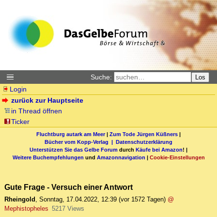
Suche:
Los
Login
zurück zur Hauptseite
in Thread öffnen
Ticker
Fluchtburg autark am Meer
|
Zum Tode Jürgen Küßners
|
Bücher vom Kopp-Verlag |
Datenschutzerklärung
Unterstützen Sie das Gelbe Forum
durch
Käufe bei Amazon
! |
Weitere Buchempfehlungen
und
Amazonnavigation
|
Cookie-Einstellungen
Gute Frage - Versuch einer Antwort
Rheingold
,
Sonntag, 17.04.2022, 12:39
(vor 1572 Tagen)
@
Mephistopheles
5217 Views