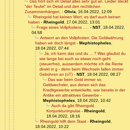
Das hört sich im Detail alles sehr gut an. Leider steckt
"der Teufel" im Detail und den rechtlichen
Zusammenhängen.
-
Olivia
,
16.04.2022, 12:09
Rheingold hat keinen Wert, es darf auch keinen
haben
-
Rheingold
,
17.04.2022, 13:01
Frage eines Vollpfostens .....
-
NST
,
18.04.2022,
04:58
Antwort an den Vollpfosten: Die Goldwährung
haben wir doch längst
-
Mephistopheles
,
18.04.2022, 07:44
Ja, ich kann das und du ....? Was glaubst du
wie lange bei euch so etwas noch geht
(steuerfrei), ausserdem möchte ich die Rente
direkt in g - denn beim Wechseln fallen immer
Gebühren an (oT)
-
NST
,
18.04.2022, 08:27
Das war beim Geld immer so.
Geldwechsler, aus denen sich das
Kreditgewerbe entwickelte, war bereits in der
Antike ein attraktives Gewerbe
-
Mephistopheles
,
18.04.2022, 10:42
Auch da gibt Rheingold
Konjunkturimpulse
-
Rheingold
,
18.04.2022, 18:16
Rheingold hilft dem Staat
-
Rheingold
,
18.04.2022, 10:22