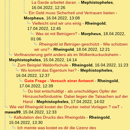
La Garde arbeitet daran.
-
Mephistopheles
,
16.04.2022, 12:26
Ein Geld muss Sicherheit und Vertrauen bieten
-
Morpheus
,
16.04.2022, 13:08
Vielleicht sind wir uns einig
-
Rheingold
,
17.04.2022, 12:45
Was ist mit Betrügern?
-
Morpheus
,
18.04.2022,
01:06
Rheingold ist Betrüger-geschützt - Wie schützen
wir uns?
-
Rheingold
,
18.04.2022, 12:21
Vorfinanzierung geht anders als im Wolkenkuckucksheim
-
Mephistopheles
,
15.04.2022, 14:14
Zum Beispiel Waldorfschule
-
Rheingold
,
16.04.2022, 11:23
Wo kommt das Eigentum her?
-
Mephistopheles
,
16.04.2022, 12:37
Gute Frage - Versuch einer Antwort
-
Rheingold
,
17.04.2022, 12:39
Du bist entschuldigt - als unschuldiges Opfer der
Hirnzuscheßindustrie. Dabei liegen die Tatsachen auf der
Hand
-
Mephistopheles
,
17.04.2022, 14:02
Wie viel Rheingold kostet der Drucker nebst Vorlagen ? owT
-
mawa99
,
15.04.2022, 12:33
Kalkulation des Drucks des Rheingolds
-
Rheingold
,
15.04.2022, 13:30
Ich meinte was kostet es dir die Lizenz des