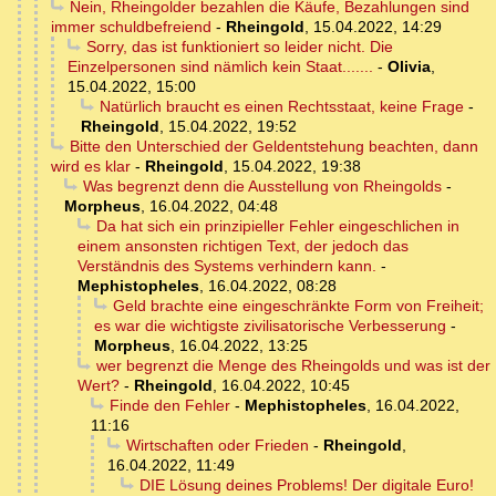
Nein, Rheingolder bezahlen die Käufe, Bezahlungen sind
immer schuldbefreiend
-
Rheingold
,
15.04.2022, 14:29
Sorry, das ist funktioniert so leider nicht. Die
Einzelpersonen sind nämlich kein Staat.......
-
Olivia
,
15.04.2022, 15:00
Natürlich braucht es einen Rechtsstaat, keine Frage
-
Rheingold
,
15.04.2022, 19:52
Bitte den Unterschied der Geldentstehung beachten, dann
wird es klar
-
Rheingold
,
15.04.2022, 19:38
Was begrenzt denn die Ausstellung von Rheingolds
-
Morpheus
,
16.04.2022, 04:48
Da hat sich ein prinzipieller Fehler eingeschlichen in
einem ansonsten richtigen Text, der jedoch das
Verständnis des Systems verhindern kann.
-
Mephistopheles
,
16.04.2022, 08:28
Geld brachte eine eingeschränkte Form von Freiheit;
es war die wichtigste zivilisatorische Verbesserung
-
Morpheus
,
16.04.2022, 13:25
wer begrenzt die Menge des Rheingolds und was ist der
Wert?
-
Rheingold
,
16.04.2022, 10:45
Finde den Fehler
-
Mephistopheles
,
16.04.2022,
11:16
Wirtschaften oder Frieden
-
Rheingold
,
16.04.2022, 11:49
DIE Lösung deines Problems! Der digitale Euro!