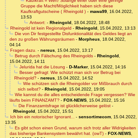
Kaufkraft = Wert! Solange einer oder eine geringe
Gruppe die Macht/Möglichkeit haben sich diese
Kaufkraftgutscheine ( Rheingold )
-
mawa99
,
16.04.2022,
13:53
Antwort:
-
Rheingold
,
18.04.2022, 18:48
Rheingold ist kein Regionalgeld
-
Rheingold
,
15.04.2022, 13:13
Die von Dir festgestellte Disfunktionalität des Geldes liegt an
den zu großen Währungsräumen
-
Morpheus
,
18.04.2022,
04:14
Fragen dazu.
-
nereus
,
15.04.2022, 13:17
Betrug durch Fälschung des Rheingolds
-
Rheingold
,
15.04.2022, 14:11
Jelurida hat die Lösung
-
D-Marker
,
15.04.2022, 14:16
Besser gefragt: Wie schützt man sich vor Betrug bei
Rheingold?
-
nereus
,
15.04.2022, 14:52
Wie schützen sich die Rheingolder vor Mißbrauch durch
sich selbst?
-
Rheingold
,
15.04.2022, 19:05
Wie kannst du die alles entscheidende Frage vergessen? Wie
läufts beim FINANZAMT?
-
FOX-NEWS
,
15.04.2022, 15:16
Die Finanzamtsfrage ist glücklicherweise gelöst
-
Rheingold
,
15.04.2022, 15:51
Ich bin ein notorischer Ignorant...
-
sensortimecom
,
15.04.2022,
13:35
Es gibt schon einen Grund, warum sich trotz aller Widrigkeiten
das bisherige Bankensystem bewährt hat. (owT)
-
FOX-NEWS
,