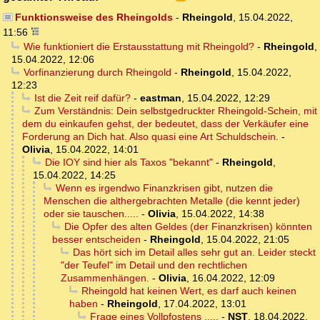
Funktionsweise des Rheingolds
-
Rheingold
,
15.04.2022,
11:56
Wie funktioniert die Erstausstattung mit Rheingold?
-
Rheingold
,
15.04.2022, 12:06
Vorfinanzierung durch Rheingold
-
Rheingold
,
15.04.2022,
12:23
Ist die Zeit reif dafür?
-
eastman
,
15.04.2022, 12:29
Zum Verständnis: Dein selbstgedruckter Rheingold-Schein, mit
dem du einkaufen gehst, der bedeutet, dass der Verkäufer eine
Forderung an Dich hat. Also quasi eine Art Schuldschein.
-
Olivia
,
15.04.2022, 14:01
Die IOY sind hier als Taxos "bekannt"
-
Rheingold
,
15.04.2022, 14:25
Wenn es irgendwo Finanzkrisen gibt, nutzen die
Menschen die althergebrachten Metalle (die kennt jeder)
oder sie tauschen.....
-
Olivia
,
15.04.2022, 14:38
Die Opfer des alten Geldes (der Finanzkrisen) könnten
besser entscheiden
-
Rheingold
,
15.04.2022, 21:05
Das hört sich im Detail alles sehr gut an. Leider steckt
"der Teufel" im Detail und den rechtlichen
Zusammenhängen.
-
Olivia
,
16.04.2022, 12:09
Rheingold hat keinen Wert, es darf auch keinen
haben
-
Rheingold
,
17.04.2022, 13:01
Frage eines Vollpfostens .....
-
NST
,
18.04.2022,