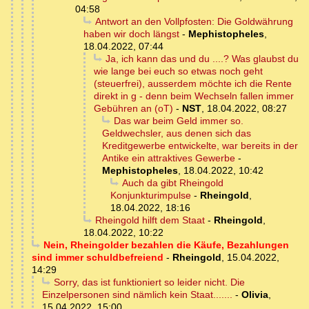
04:58
Antwort an den Vollpfosten: Die Goldwährung
haben wir doch längst
-
Mephistopheles
,
18.04.2022, 07:44
Ja, ich kann das und du ....? Was glaubst du
wie lange bei euch so etwas noch geht
(steuerfrei), ausserdem möchte ich die Rente
direkt in g - denn beim Wechseln fallen immer
Gebühren an (oT)
-
NST
,
18.04.2022, 08:27
Das war beim Geld immer so.
Geldwechsler, aus denen sich das
Kreditgewerbe entwickelte, war bereits in der
Antike ein attraktives Gewerbe
-
Mephistopheles
,
18.04.2022, 10:42
Auch da gibt Rheingold
Konjunkturimpulse
-
Rheingold
,
18.04.2022, 18:16
Rheingold hilft dem Staat
-
Rheingold
,
18.04.2022, 10:22
Nein, Rheingolder bezahlen die Käufe, Bezahlungen
sind immer schuldbefreiend
-
Rheingold
,
15.04.2022,
14:29
Sorry, das ist funktioniert so leider nicht. Die
Einzelpersonen sind nämlich kein Staat.......
-
Olivia
,
15.04.2022, 15:00