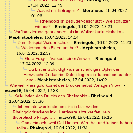
17.04.2022, 12:45
Was ist mit Betrügern?
-
Morpheus
,
18.04.2022,
01:06
Rheingold ist Betrüger-geschützt - Wie schützen
wir uns?
-
Rheingold
,
18.04.2022, 12:21
Vorfinanzierung geht anders als im Wolkenkuckucksheim
-
Mephistopheles
,
15.04.2022, 14:14
Zum Beispiel Waldorfschule
-
Rheingold
,
16.04.2022, 11:23
Wo kommt das Eigentum her?
-
Mephistopheles
,
16.04.2022, 12:37
Gute Frage - Versuch einer Antwort
-
Rheingold
,
17.04.2022, 12:39
Du bist entschuldigt - als unschuldiges Opfer der
Hirnzuscheßindustrie. Dabei liegen die Tatsachen auf der
Hand
-
Mephistopheles
,
17.04.2022, 14:02
Wie viel Rheingold kostet der Drucker nebst Vorlagen ? owT
-
mawa99
,
15.04.2022, 12:33
Kalkulation des Drucks des Rheingolds
-
Rheingold
,
15.04.2022, 13:30
Ich meinte was kostet es dir die Lizenz des
Rheingolddruckens inkl. Hardware abzukaufen, rein
theoretische Frage ….
-
mawa99
,
15.04.2022, 15:15
Ganz einfach, weil Geld keinen Wert hat und keinen haben
sollte
-
Rheingold
,
16.04.2022, 11:34