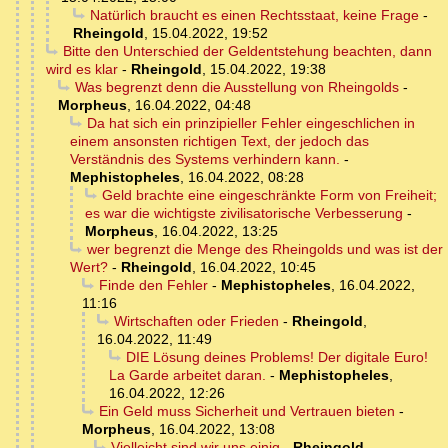
Natürlich braucht es einen Rechtsstaat, keine Frage
-
Rheingold
,
15.04.2022, 19:52
Bitte den Unterschied der Geldentstehung beachten, dann
wird es klar
-
Rheingold
,
15.04.2022, 19:38
Was begrenzt denn die Ausstellung von Rheingolds
-
Morpheus
,
16.04.2022, 04:48
Da hat sich ein prinzipieller Fehler eingeschlichen in
einem ansonsten richtigen Text, der jedoch das
Verständnis des Systems verhindern kann.
-
Mephistopheles
,
16.04.2022, 08:28
Geld brachte eine eingeschränkte Form von Freiheit;
es war die wichtigste zivilisatorische Verbesserung
-
Morpheus
,
16.04.2022, 13:25
wer begrenzt die Menge des Rheingolds und was ist der
Wert?
-
Rheingold
,
16.04.2022, 10:45
Finde den Fehler
-
Mephistopheles
,
16.04.2022,
11:16
Wirtschaften oder Frieden
-
Rheingold
,
16.04.2022, 11:49
DIE Lösung deines Problems! Der digitale Euro!
La Garde arbeitet daran.
-
Mephistopheles
,
16.04.2022, 12:26
Ein Geld muss Sicherheit und Vertrauen bieten
-
Morpheus
,
16.04.2022, 13:08
Vielleicht sind wir uns einig
-
Rheingold
,