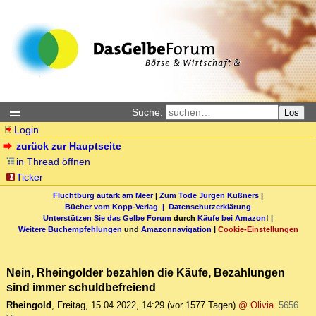
Suche:
Los
Login
zurück zur Hauptseite
in Thread öffnen
Ticker
Fluchtburg autark am Meer
|
Zum Tode Jürgen Küßners
|
Bücher vom Kopp-Verlag |
Datenschutzerklärung
Unterstützen Sie das Gelbe Forum
durch
Käufe bei Amazon
! |
Weitere Buchempfehlungen
und
Amazonnavigation
|
Cookie-Einstellungen
Nein, Rheingolder bezahlen die Käufe, Bezahlungen
sind immer schuldbefreiend
Rheingold
,
Freitag, 15.04.2022, 14:29
(vor 1577 Tagen)
@ Olivia
5656